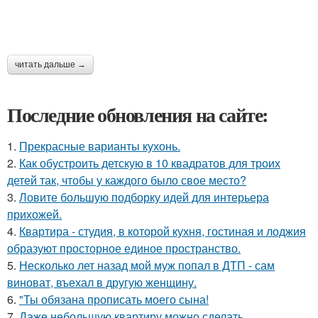
читать дальше →
Последние обновления на сайте:
1.
Прекрасные варианты кухонь.
2.
Как обустроить детскую в 10 квадратов для троих
детей так, чтобы у каждого было свое место?
3.
Ловите большую подборку идей для интерьера
прихожей.
4.
Квартира - студия, в которой кухня, гостиная и лоджия
образуют просторное единое пространство.
5.
Несколько лет назад мой муж попал в ДТП - сам
виноват, въехал в другую женщину.
6.
"Ты обязана прописать моего сына!
7.
Даже небольшую квартиру можно сделать