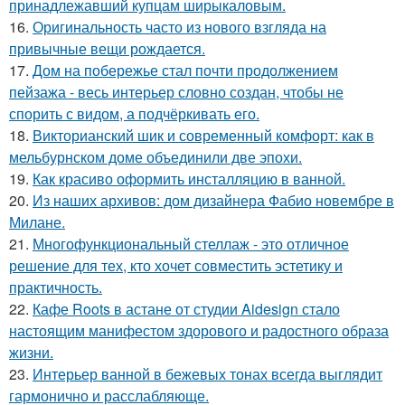
принадлежавший купцам ширыкаловым.
16.
Оригинальность часто из нового взгляда на
привычные вещи рождается.
17.
Дом на побережье стал почти продолжением
пейзажа - весь интерьер словно создан, чтобы не
спорить с видом, а подчёркивать его.
18.
Викторианский шик и современный комфорт: как в
мельбурнском доме объединили две эпохи.
19.
Как красиво оформить инсталляцию в ванной.
20.
Из наших архивов: дом дизайнера Фабио новембре в
Милане.
21.
Многофункциональный стеллаж - это отличное
решение для тех, кто хочет совместить эстетику и
практичность.
22.
Кафе Roots в астане от студии Aidesign стало
настоящим манифестом здорового и радостного образа
жизни.
23.
Интерьер ванной в бежевых тонах всегда выглядит
гармонично и расслабляюще.