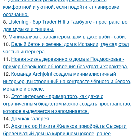
комфортной и уютной, если подойти к планировке
осознанно.
8.
Listening - бар Trader Hifi в Гамбурге - пространство
для музыки и тишины.
9.
Минимализм с характером: дом в духе ваби - саби.
10.
Белый бетон и зелень: дом в Испании, где сад стал
частью интерьера.
11.
Новая жизнь деревянного дома в Подмосковье -
пример бережного обновления без утраты характера.
12.
Команда Archjoint создала минималистичный
интерьер, выстроенный на контрасте чёрного и белого,
металле и стекле.
13.
Этот интерьер - пример того, как даже с
ограниченным бюджетом можно создать пространство,
которое выделяется и запоминается.
14.
Дом как галерея.
15.
Архитектор Никита Жиляков приобрёл в Сысерти
бревенчатый дом на кирпичном цоколе, ранее