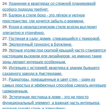
24.
Хранение в квартирах со сложной планировкой
особого подхода требует.
25.
Балкон в стиле бохо - это лёгкое и уютное
пространство, где хочется забыть о времени.
26.
Кухня в неоклассическом стиле всегда выглядит
элегантно и утончённо.
27.
Гостиная в саду: домик, сливающийся с природой.
28.
Экологичный таунхаус в Бруклине.
29.
Уютные уголки под скатной крышей часто становятся
настоящим вызовом для дизайнеров, но именно такие
зоны делают интерьер особенным.
30.
Интерьер с историей: квартира в здании бывшего
сахарного завода в Амстердаме.
31.
Радиаторы, покрашенные в цвет стен, - один из
самых простых и эффектных способов сделать интерьер
гармоничным.
32.
Эстетичная лестница в доме - это не просто
функциональный элемент, а важная часть интерьера,
которая задаёт стиль и атмосферу.