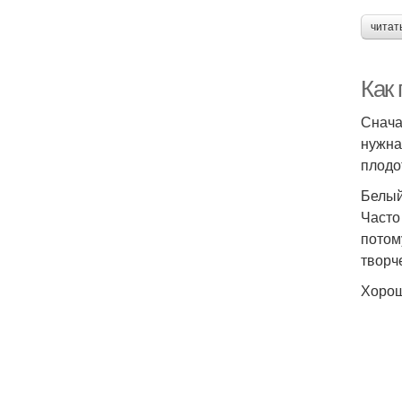
читат
Как 
Снача
нужна
плодо
Белы
Часто
потом
творч
Хорош