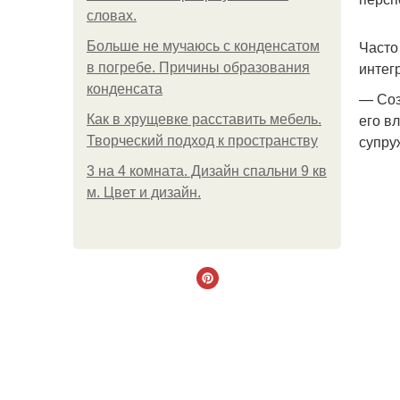
словах.
Часто
Больше не мучаюсь с конденсатом
интег
в погребе. Причины образования
конденсата
— Соз
его в
Как в хрущевке расставить мебель.
супру
Творческий подход к пространству
3 на 4 комната. Дизайн спальни 9 кв
м. Цвет и дизайн.