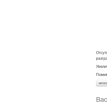
Отсут
разгр
Увели
Помим
читат
Вас