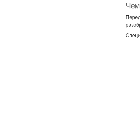
Чем
Перед
разоб
Специ