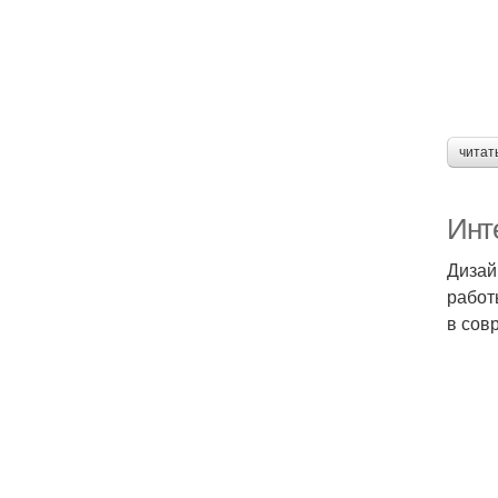
читат
Инте
Дизай
работ
в сов