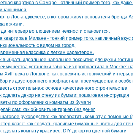
етная квартира в Самаре - отличный пример того, как даж
инающимся.
фт в Лос-анджелесе, в котором живут основатели бренда As
да к жизни.
гда интерьер воплощением нежности становится.
а квартира в Милане - тонкий пример того, как личный вку
нкциональность с видом на город.
временная классика с лёгким характером.
к выбрать идеальное напольное покрытие для кухни-гостин
еимущества установки забора из профнастила в Москве: на
м Xviii века в Лондоне: как освежить исторический интерьер
бор из двустороннего профнастила: преимущества и особе
весть строительная: основа качественного строительства
к сделать декор на стену из бумаги: пошаговая инструкция
веты по оформлению комнаты из бумаги
елай сам: как обновить интерьер без денег
шаговое руководство: как превратить комнату с помощью б
стер-класс: как создать красивые бумажные цветы для стен
к сделать комнату красивее: DIY декор из цветной бумаги