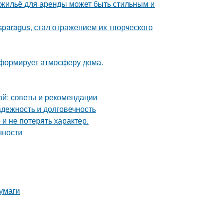
е жильё для аренды может быть стильным и
paragus, стал отражением их творческого
с формирует атмосферу дома.
ой: советы и рекомендации
дежность и долговечность
 и не потерять характер.
нности
умаги