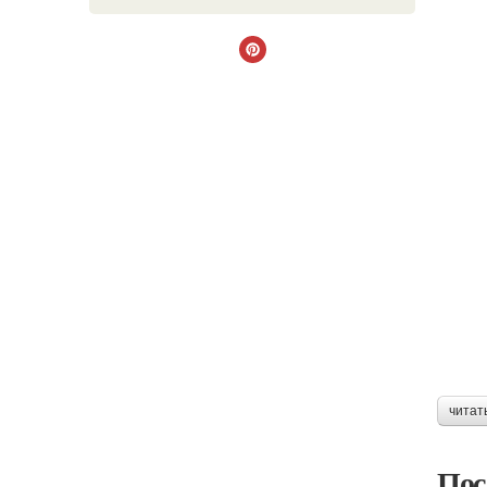
читат
Пос