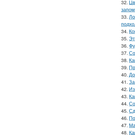
32.
Цв
запом
33.
Ло
подхо
34.
Ко
35.
Эт
36.
Фу
37.
Со
38.
Ка
39.
Пр
40.
До
41.
За
42.
Из
43.
Ка
44.
Со
45.
Сд
46.
По
47.
Ма
48.
Ка