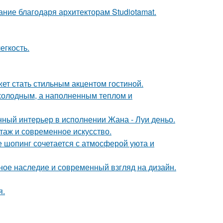
ание благодаря архитекторам Studiotamat.
егкость.
ет стать стильным акцентом гостиной.
 холодным, а наполненным теплом и
нный интерьер в исполнении Жана - Луи деньо.
таж и современное искусство.
де шопинг сочетается с атмосферой уюта и
ьное наследие и современный взгляд на дизайн.
я.