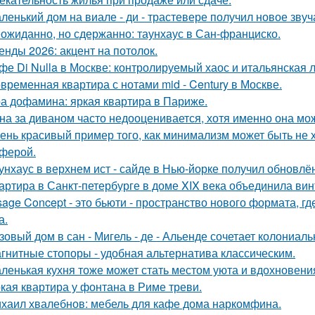
ленький дом на виале - ди - трастевере получил новое звуч
ожиданно, но сдержанно: таунхаус в Сан-франциско.
енды 2026: акцент на потолок.
фе Di Nulla в Москве: контролируемый хаос и итальянская л
временная квартира с нотами mid - Century в Москве.
а дофамина: яркая квартира в Париже.
на за диваном часто недооценивается, хотя именно она мож
ень красивый пример того, как минимализм может быть не
ферой.
унхаус в верхнем ист - сайде в Нью-йорке получил обновлё
артира в Санкт-петербурге в доме XIX века объединила вин
sage Concept - это бьюти - пространство нового формата, г
а.
зовый дом в сан - Мигель - де - Альенде сочетает колониал
гнитные стопоры - удобная альтернатива классическим.
ленькая кухня тоже может стать местом уюта и вдохновени
кая квартира у фонтана в Риме треви.
хаил хвалебнов: мебель для кафе дома наркомфина.