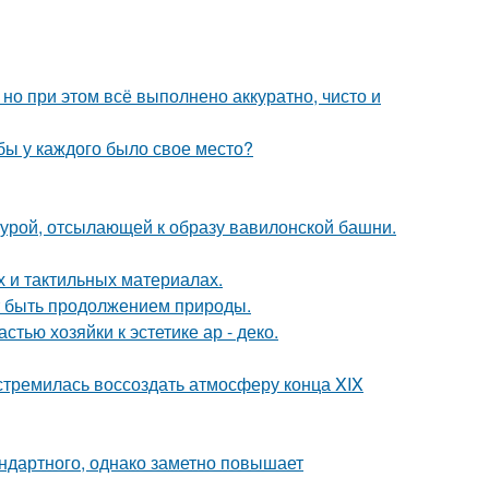
но при этом всё выполнено аккуратно, чисто и
обы у каждого было свое место?
ктурой, отсылающей к образу вавилонской башни.
х и тактильных материалах.
ет быть продолжением природы.
тью хозяйки к эстетике ар - деко.
стремилась воссоздать атмосферу конца XIX
ндартного, однако заметно повышает