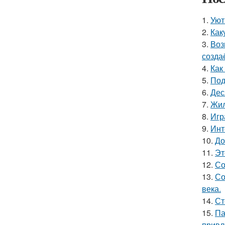
1.
Уют
2.
Как
3.
Воз
созда
4.
Как
5.
Под
6.
Дес
7.
Жил
8.
Игр
9.
Инт
10.
До
11.
Эт
12.
Со
13.
Со
века.
14.
Ст
15.
Па
привл