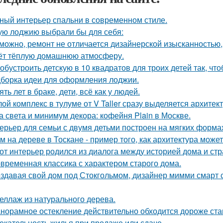
ный интерьер спальни в современном стиле.
ую лоджию выбрали бы для себя:
можно, ремонт не отличается дизайнерской изысканностью, 
ёт тёплую домашнюю атмосферу.
 обустроить детскую в 10 квадратов для троих детей так, чт
борка идеи для оформления лоджии.
ять лет в браке, дети, всё как у людей.
ой комплекс в тулуме от V Taller сразу выделяется архите
а света и минимум декора: кофейня Plain в Москве.
ерьер для семьи с двумя детьми построен на мягких форма
м на дереве в Тоскане - пример того, как архитектура мож
от интерьер родился из диалога между историей дома и страс
временная классика с характером старого дома.
здавая свой дом под Стокгольмом, дизайнер мимми смарт 
еллаж из натурального дерева.
норамное остекление действительно обходится дороже ста
екательность жилья при продаже или сдаче.