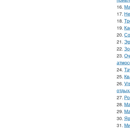
16.
Ма
17.
Не
18.
Тр
19.
Ка
20.
Со
21.
Эр
22.
Зо
23.
Оч
атмос
24.
Та
25.
Кв
26.
Vi
отдых
27.
Ро
28.
Ма
29.
Ма
30.
Яр
31.
Ми