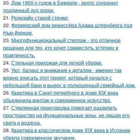
20.
Дом 1950-х годов в Беверли - хиллс сохранил
подлинный дух эпохи.
21.
Редизайн старой стенки:
22.
Фермерский дом режиссёра Адама штернберга под
Нью-йорком.
23.
Многофункциональный стеллаж - это отличное
решение для тех, кто хочет совместить эстетику и
практичность.
24.
Стильная прихожая для легкой уборки.
25.
Уют, баланс и внимание к деталям - именно так
можно описать этот проект, который начался с
небольшой бани и вырос в полноценный семейный дом.
26.
Квартира в Санкт-петербурге в доме XIX века
объединила винтаж и современное искусство.
27.
Стеклянная перегородка помогает разделить
пространство на функциональные зоны, не лишая его
света и воздуха.
28.
Квартира в классическом доме XIX века в Испании
обрела современное звучание.