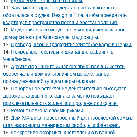
10.
Кухни 2026 - коротко о главном.
11.
Заказчица - юрист с сдержанным характером -
обратилась в студию Design is Fine, чтобы превратить
квартиру в пространство покоя и восстановления.
12.
Индустриальное искусство и упорядоченный хаос:
дом архитектора Александры мадираццы.
13.
Провода, неон и граффити: азиатское кафе в Перми.
14.
Природные текстуры и джапанди: кофейня в
Челябинске.
15.
Архитектор Никита Жиляков приобрёл в Сысерти
бревенчатый дом на кирпичном цоколе, ранее
принадлежавший купцам ширыкаловым.
16.
Панорамное остекление действительно обходится
дороже стандартного, однако заметно повышает
привлекательность жилья при продаже или сдаче.
17.
Ремонт балкона своими руками.
18.
Дом XIX века, перестроенный для творческой семьи,
стал настоящим манифестом свободы и фантазии.
19.
Как красиво оформить инсталляцию в ванной.