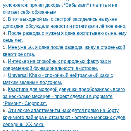
уклоняется: прячет доходы, "Забывает" платить и не
считает себя обязанным.
3.
В тот выходной мы с сестрой засиделись на кухне
допоздна, обсуждали новости и потягивали лёгкое вино.
4.
После развода с мужем я одна воспитываю сына, ему
семь лет.
5.
Мне уже 56, я одна после развода, живу в старенькой
квартире отца.
6.
Интерьер на спокойных природных фактурах и
современной функциональности выстроен.
7.
Universal Khaki - спокойный нейтральный хаки с
мягким зеленым подтоном.
8.
Квартира для молодой девушки преобразилась всего
за несколько месяцев - проект сделали в формате
"Ремонт - Сюрприз".
9.
Эти яркие апартаменты находятся прямо на борту
круизного лайнера и отсылают к эстетике морских судов
середины XX века.