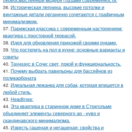
переосмысленный модерн глазами современности.
36.
Историческая лепнина, высокие потолки и
винтажные детали органично сочетаются с графичным
минимализмом.
37.
Парижская классика с современным настроением:
квартира с просторной террасой.
38.
Идея для обновления прихожей своими руками.
39.
Что постелить на пол в кухне: основные варианты и
советы
40.
Таунхаус в Сочи: свет, покой и функциональность.
41.
Почему выбрать павильоны для бассейнов из
поликарбоната
42.
Идеальная лежанка для собак, которая впишется в
любой стиль.
43.
Headlines:
44.
Эта квартира в старинном доме в Стокгольме
объединяет элементы северного ар - нуво и
скандинавского минимализма.
45.
Известь гашеная и негашеная: свойства и