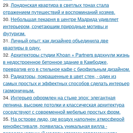
29.
Лондонская квартира в светлых тонах стала
отражением путешествий и воспоминаний хозяев.
30.
Небольшая пекарня в центре Мадрида удивляет
интерьером, сочетающим природные мотивы и
футуризм.
31.
Личный опыт: как дизайнер объединила две
квартиры в одну.
32.
Архитекторы студии Khoan + Partners вдохнули жизнь
в недостроенное бетонное здание в Камбодже,
превратив его в стильное кафе с биофильным дизайном.
33.
Радиаторы, покрашенные в цвет стен, - один из
самых простых и эффектных способов сделать интерьер
гармоничным.
34.
Интерьер оформлен на стыке эпох: элегантная
лепнина, высокие потолки и классическая архитектура
соседствуют с современной мебелью простых форм.
35.
На острове лидо, где воздух наполнен атмосферой
кинофестиваля, появилась уникальная вилла -