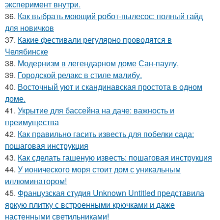
эксперимент внутри.
36.
Как выбрать моющий робот-пылесос: полный гайд
для новичков
37.
Какие фестивали регулярно проводятся в
Челябинске
38.
Модернизм в легендарном доме Сан-паулу.
39.
Городской релакс в стиле малибу.
40.
Восточный уют и скандинавская простота в одном
доме.
41.
Укрытие для бассейна на даче: важность и
преимущества
42.
Как правильно гасить известь для побелки сада:
пошаговая инструкция
43.
Как сделать гашеную известь: пошаговая инструкция
44.
У ионического моря стоит дом с уникальным
иллюминатором!
45.
Французская студия Unknown Untitled представила
яркую плитку с встроенными крючками и даже
настенными светильниками!