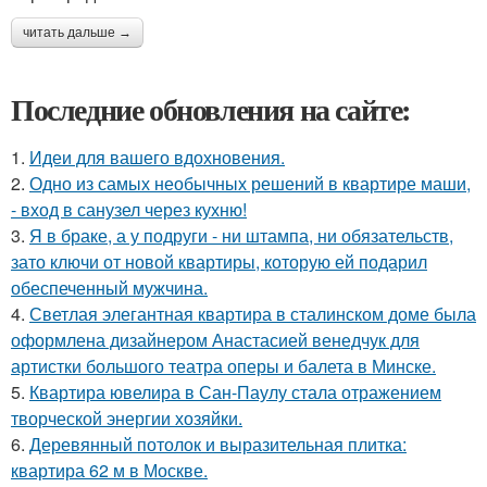
читать дальше →
Последние обновления на сайте:
1.
Идеи для вашего вдохновения.
2.
Одно из самых необычных решений в квартире маши,
- вход в санузел через кухню!
3.
Я в браке, а у подруги - ни штампа, ни обязательств,
зато ключи от новой квартиры, которую ей подарил
обеспеченный мужчина.
4.
Светлая элегантная квартира в сталинском доме была
оформлена дизайнером Анастасией венедчук для
артистки большого театра оперы и балета в Минске.
5.
Квартира ювелира в Сан-Паулу стала отражением
творческой энергии хозяйки.
6.
Деревянный потолок и выразительная плитка:
квартира 62 м в Москве.