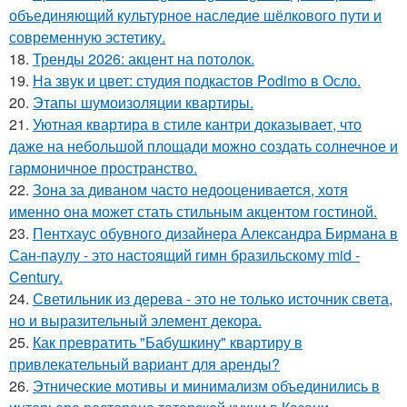
объединяющий культурное наследие шёлкового пути и
современную эстетику.
18.
Тренды 2026: акцент на потолок.
19.
На звук и цвет: студия подкастов Podimo в Осло.
20.
Этапы шумоизоляции квартиры.
21.
Уютная квартира в стиле кантри доказывает, что
даже на небольшой площади можно создать солнечное и
гармоничное пространство.
22.
Зона за диваном часто недооценивается, хотя
именно она может стать стильным акцентом гостиной.
23.
Пентхаус обувного дизайнера Александра Бирмана в
Сан-паулу - это настоящий гимн бразильскому mid -
Century.
24.
Светильник из дерева - это не только источник света,
но и выразительный элемент декора.
25.
Как превратить "Бабушкину" квартиру в
привлекательный вариант для аренды?
26.
Этнические мотивы и минимализм объединились в