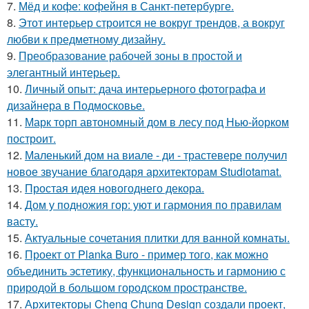
7.
Мёд и кофе: кофейня в Санкт-петербурге.
8.
Этот интерьер строится не вокруг трендов, а вокруг
любви к предметному дизайну.
9.
Преобразование рабочей зоны в простой и
элегантный интерьер.
10.
Личный опыт: дача интерьерного фотографа и
дизайнера в Подмосковье.
11.
Марк торп автономный дом в лесу под Нью-йорком
построит.
12.
Маленький дом на виале - ди - трастевере получил
новое звучание благодаря архитекторам Studiotamat.
13.
Простая идея новогоднего декора.
14.
Дом у подножия гор: уют и гармония по правилам
васту.
15.
Актуальные сочетания плитки для ванной комнаты.
16.
Проект от Planka Buro - пример того, как можно
объединить эстетику, функциональность и гармонию с
природой в большом городском пространстве.
17.
Архитекторы Cheng Chung Design создали проект,