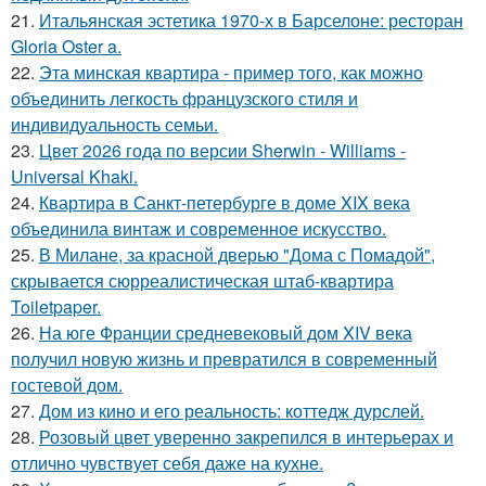
21.
Итальянская эстетика 1970-х в Барселоне: ресторан
Gloria Oster a.
22.
Эта минская квартира - пример того, как можно
объединить легкость французского стиля и
индивидуальность семьи.
23.
Цвет 2026 года по версии Sherwin - Williams -
Universal Khaki.
24.
Квартира в Санкт-петербурге в доме XIX века
объединила винтаж и современное искусство.
25.
В Милане, за красной дверью "Дома с Помадой",
скрывается сюрреалистическая штаб-квартира
Toiletpaper.
26.
На юге Франции средневековый дом XIV века
получил новую жизнь и превратился в современный
гостевой дом.
27.
Дом из кино и его реальность: коттедж дурслей.
28.
Розовый цвет уверенно закрепился в интерьерах и
отлично чувствует себя даже на кухне.