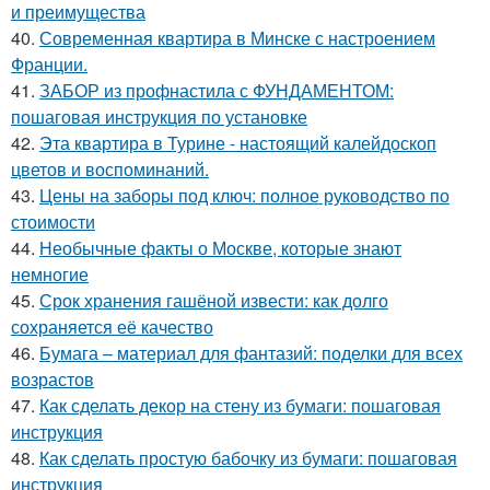
и преимущества
40.
Современная квартира в Минске с настроением
Франции.
41.
ЗАБОР из профнастила с ФУНДАМЕНТОМ:
пошаговая инструкция по установке
42.
Эта квартира в Турине - настоящий калейдоскоп
цветов и воспоминаний.
43.
Цены на заборы под ключ: полное руководство по
стоимости
44.
Необычные факты о Москве, которые знают
немногие
45.
Срок хранения гашёной извести: как долго
сохраняется её качество
46.
Бумага – материал для фантазий: поделки для всех
возрастов
47.
Как сделать декор на стену из бумаги: пошаговая
инструкция
48.
Как сделать простую бабочку из бумаги: пошаговая
инструкция