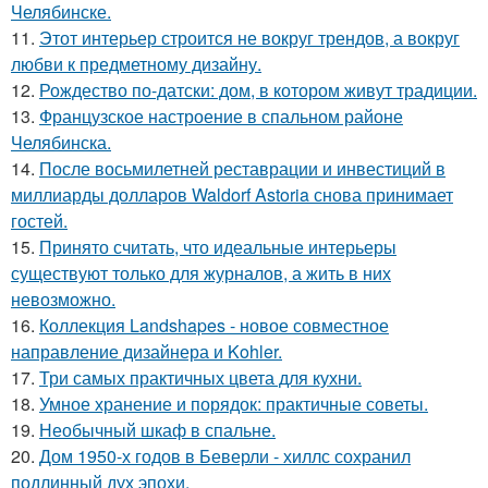
Челябинске.
11.
Этот интерьер строится не вокруг трендов, а вокруг
любви к предметному дизайну.
12.
Рождество по-датски: дом, в котором живут традиции.
13.
Французское настроение в спальном районе
Челябинска.
14.
После восьмилетней реставрации и инвестиций в
миллиарды долларов Waldorf Astoria снова принимает
гостей.
15.
Принято считать, что идеальные интерьеры
существуют только для журналов, а жить в них
невозможно.
16.
Коллекция Landshapes - новое совместное
направление дизайнера и Kohler.
17.
Три самых практичных цвета для кухни.
18.
Умное хранение и порядок: практичные советы.
19.
Необычный шкаф в спальне.
20.
Дом 1950-х годов в Беверли - хиллс сохранил
подлинный дух эпохи.