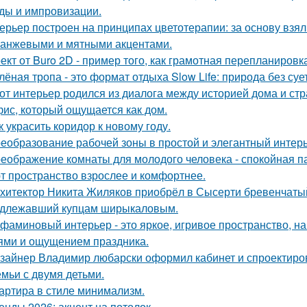
ды и импровизации.
ерьер построен на принципах цветотерапии: за основу взял
ранжевыми и мятными акцентами.
ект от Buro 2D - пример того, как грамотная перепланиров
лёная тропа - это формат отдыха Slow Life: природа без су
от интерьер родился из диалога между историей дома и страс
ис, который ощущается как дом.
к украсить коридор к новому году.
еобразование рабочей зоны в простой и элегантный интерь
еображение комнаты для молодого человека - спокойная п
т пространство взрослее и комфортнее.
хитектор Никита Жиляков приобрёл в Сысерти бревенчатый
длежавший купцам ширыкаловым.
фаминовый интерьер - это яркое, игривое пространство, 
ями и ощущением праздника.
зайнер Владимир любарски оформил кабинет и спроектиро
емьи с двумя детьми.
артира в стиле минимализм.
енды 2026: акцент на потолок.