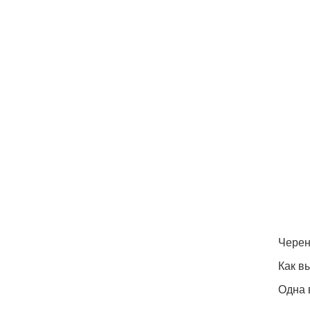
Черен
Как в
Одна 