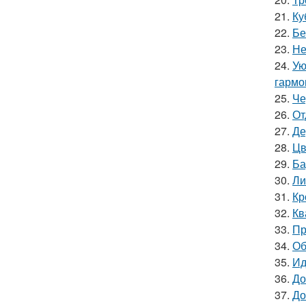
21.
Ку
22.
Бе
23.
Не
24.
Ую
гармо
25.
Че
26.
От
27.
Де
28.
Цв
29.
Ба
30.
Ли
31.
Кр
32.
Кв
33.
Пр
34.
Об
35.
Ид
36.
До
37.
До