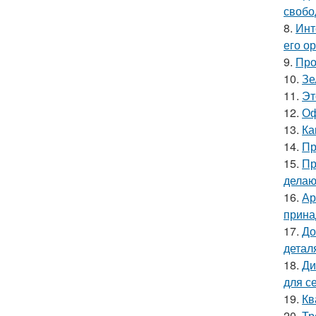
свобо
8.
Инт
его о
9.
Про
10.
Зе
11.
Эт
12.
Оф
13.
Ка
14.
Пр
15.
Пр
делаю
16.
Ар
прина
17.
До
детал
18.
Ди
для с
19.
Кв
20.
Тр