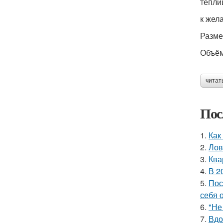
тепли
к жел
Разме
Объём
читат
Пос
1.
Как
2.
Лов
3.
Ква
4.
В 2
5.
Пос
себя 
6.
"Не
7.
Вдо