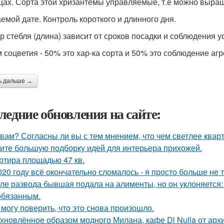
цах. Сорта этой хризантемы управляемые, т.е можно выращи
аемой дате. Контроль короткого и длинного дня.
р стебля (длина) зависит от сроков посадки и соблюдения 
 соцветия - 50% это хар-ка сорта и 50% это соблюдение агр
ь дальше →
ледние обновления на сайте:
 вам? Согласны ли вы с тем мнением, что чем светлее квар
ите большую подборку идей для интерьера прихожей.
ртира площадью 47 кв.
020 году всё окончательно сломалось - я просто больше не 
ле развода бывшая подала на алименты, но он уклоняется: 
обязанным.
 могу поверить, что это снова произошло.
хновлённое образом модного Милана, кафе Di Nulla от ар