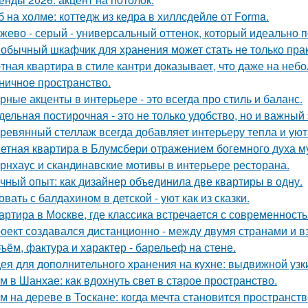
б на холме: коттедж из кедра в хиллсдейле от Forma.
жево - серый - универсальный оттенок, который идеально 
обычный шкафчик для хранения может стать не только прак
тная квартира в стиле кантри доказывает, что даже на не
ничное пространство.
рные акценты в интерьере - это всегда про стиль и баланс.
дельная постирочная - это не только удобство, но и важны
ревянный стеллаж всегда добавляет интерьеру тепла и уют
етная квартира в Блумсбери отражением богемного духа му
рнхаус и скандинавские мотивы в интерьере ресторана.
чный опыт: как дизайнер объединила две квартиры в одну.
овать с балдахином в детской - уют как из сказки.
артира в Москве, где классика встречается с современность
оект создавался дистанционно - между двумя странами и в
ъём, фактура и характер - барельеф на стене.
ея для дополнительного хранения на кухне: выдвижной узк
м в Шанхае: как вдохнуть свет в старое пространство.
м на дереве в Тоскане: когда мечта становится пространств