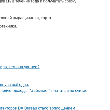
вать в течение года и получатать срезку
условий выращивания, сорта.
отехники.
тира, тем она уютнее?
тянула всё одна.
прячет доходы, "Забывает" платить и не считает
хитекторов DA Bureau стало воплощением