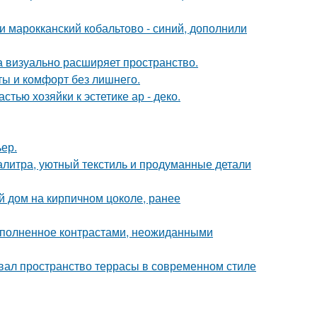
и марокканский кобальтово - синий, дополнили
ка визуально расширяет пространство.
еты и комфорт без лишнего.
тью хозяйки к эстетике ар - деко.
ер.
алитра, уютный текстиль и продуманные детали
 дом на кирпичном цоколе, ранее
наполненное контрастами, неожиданными
вал пространство террасы в современном стиле