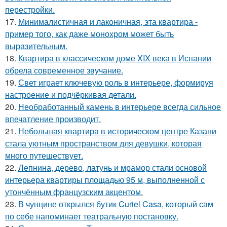
перестройки.
17.
Минималистичная и лаконичная, эта квартира -
пример того, как даже монохром может быть
выразительным.
18.
Квартира в классическом доме XIX века в Испании
обрела современное звучание.
19.
Свет играет ключевую роль в интерьере, формируя
настроение и подчёркивая детали.
20.
Необработанный камень в интерьере всегда сильное
впечатление производит.
21.
Небольшая квартира в историческом центре Казани
стала уютным пространством для девушки, которая
много путешествует.
22.
Лепнина, дерево, латунь и мрамор стали основой
интерьера квартиры площадью 95 м, выполненной с
утончённым французским акцентом.
23.
В чунцине открылся бутик Curiel Casa, который сам
по себе напоминает театральную постановку.