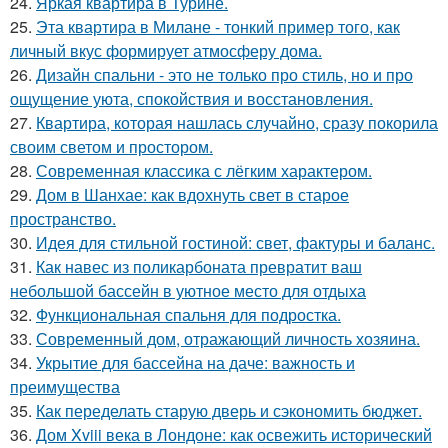
24.
Яркая квартира в Турине.
25.
Эта квартира в Милане - тонкий пример того, как
личный вкус формирует атмосферу дома.
26.
Дизайн спальни - это не только про стиль, но и про
ощущение уюта, спокойствия и восстановления.
27.
Квартира, которая нашлась случайно, сразу покорила
своим светом и простором.
28.
Современная классика с лёгким характером.
29.
Дом в Шанхае: как вдохнуть свет в старое
пространство.
30.
Идея для стильной гостиной: свет, фактуры и баланс.
31.
Как навес из поликарбоната превратит ваш
небольшой бассейн в уютное место для отдыха
32.
Функциональная спальня для подростка.
33.
Современный дом, отражающий личность хозяина.
34.
Укрытие для бассейна на даче: важность и
преимущества
35.
Как переделать старую дверь и сэкономить бюджет.
36.
Дом Xviii века в Лондоне: как освежить исторический