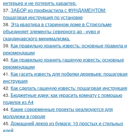
интерьер и не потерять характер.
37.
ЗАБОР из профнастила с ФУНДАМЕНТОМ:
пошаговая инструкция по установке
38.
Эта квартира в старинном доме в Стокгольме
объединяет элементы северного ар - нуво и
скандинавского минимализма.
39.
Как правильно хранить известь: основные правила и
рекомендации
40.
Как правильно хранить гашеную известь: основные
рекомендации
41.
Как гасить известь для побелки деревьев: пошаговая
инструкция
42.
Как сделать гашеную известь: пошаговая инструкция
43.
Бюджетные идеи: как украсить комнату с помощью
поделок из А4
44.
Какие современные проекты реализуются для
молодежи в городе
45.
Домашний декор из бумаги: 10 простых и стильных
идей