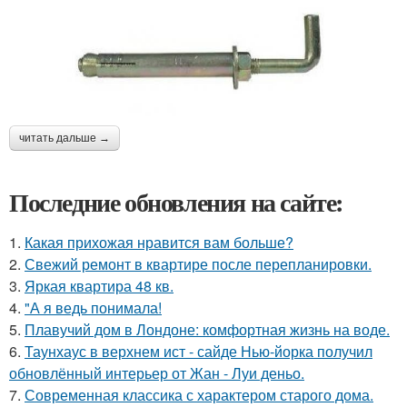
читать дальше →
Последние обновления на сайте:
1.
Какая прихожая нравится вам больше?
2.
Свежий ремонт в квартире после перепланировки.
3.
Яркая квартира 48 кв.
4.
"А я ведь понимала!
5.
Плавучий дом в Лондоне: комфортная жизнь на воде.
6.
Таунхаус в верхнем ист - сайде Нью-йорка получил
обновлённый интерьер от Жан - Луи деньо.
7.
Современная классика с характером старого дома.