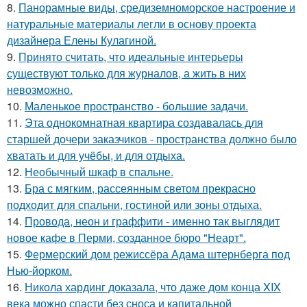
8.
Панорамные виды, средиземноморское настроение и
натуральные материалы легли в основу проекта
дизайнера Елены Кулагиной.
9.
Принято считать, что идеальные интерьеры
существуют только для журналов, а жить в них
невозможно.
10.
Маленькое пространство - большие задачи.
11.
Эта однокомнатная квартира создавалась для
старшей дочери заказчиков - пространства должно было
хватать и для учёбы, и для отдыха.
12.
Необычный шкаф в спальне.
13.
Бра с мягким, рассеянным светом прекрасно
подходит для спальни, гостиной или зоны отдыха.
14.
Провода, неон и граффити - именно так выглядит
новое кафе в Перми, созданное бюро "Неарт".
15.
Фермерский дом режиссёра Адама штернберга под
Нью-йорком.
16.
Никола хардинг доказала, что даже дом конца XIX
века можно спасти без сноса и капитальной