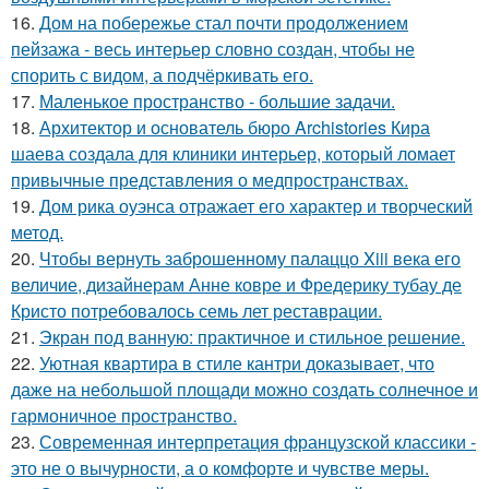
16.
Дом на побережье стал почти продолжением
пейзажа - весь интерьер словно создан, чтобы не
спорить с видом, а подчёркивать его.
17.
Маленькое пространство - большие задачи.
18.
Архитектор и основатель бюро Archistories Кира
шаева создала для клиники интерьер, который ломает
привычные представления о медпространствах.
19.
Дом рика оуэнса отражает его характер и творческий
метод.
20.
Чтобы вернуть заброшенному палаццо Xiii века его
величие, дизайнерам Анне ковре и Фредерику тубау де
Кристо потребовалось семь лет реставрации.
21.
Экран под ванную: практичное и стильное решение.
22.
Уютная квартира в стиле кантри доказывает, что
даже на небольшой площади можно создать солнечное и
гармоничное пространство.
23.
Современная интерпретация французской классики -
это не о вычурности, а о комфорте и чувстве меры.