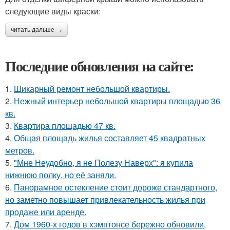
следующие виды краски:
читать дальше →
Последние обновления на сайте:
1.
Шикарный ремонт небольшой квартиры.
2.
Нежный интерьер небольшой квартиры площадью 36
кв.
3.
Квартира площадью 47 кв.
4.
Общая площадь жилья составляет 45 квадратных
метров.
5.
"Мне Неудобно, я не Полезу Наверх": я купила
нижнюю полку, но её заняли.
6.
Панорамное остекление стоит дороже стандартного,
но заметно повышает привлекательность жилья при
продаже или аренде.
7.
Дом 1960-х годов в хэмптонсе бережно обновили,