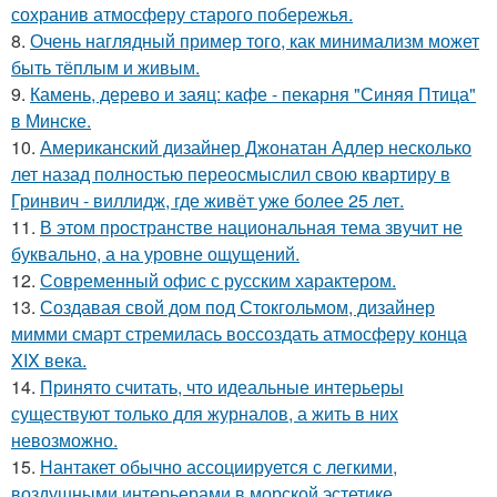
сохранив атмосферу старого побережья.
8.
Очень наглядный пример того, как минимализм может
быть тёплым и живым.
9.
Камень, дерево и заяц: кафе - пекарня "Синяя Птица"
в Минске.
10.
Американский дизайнер Джонатан Адлер несколько
лет назад полностью переосмыслил свою квартиру в
Гринвич - виллидж, где живёт уже более 25 лет.
11.
В этом пространстве национальная тема звучит не
буквально, а на уровне ощущений.
12.
Современный офис с русским характером.
13.
Создавая свой дом под Стокгольмом, дизайнер
мимми смарт стремилась воссоздать атмосферу конца
XIX века.
14.
Принято считать, что идеальные интерьеры
существуют только для журналов, а жить в них
невозможно.
15.
Нантакет обычно ассоциируется с легкими,
воздушными интерьерами в морской эстетике.