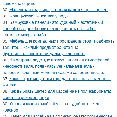
запоминающимся.
32.
Маленькая квартира, которая кажется просторнее.
33.
Французская эклектика у воды.
34.
Бамбуковые панели - это удобный и эстетичный
способ быстро обновить и выровнять стены без
сложных мокрых работ.
35.
Мебель для компактных пространств стоит подбирать
так, чтобы каждый предмет работал на
функциональность и визуальную лёгкость.
36.
На острове лидо, где воздух наполнен атмосферой
кинофестиваля, появилась уникальная вилла -
переосмысленный модерн глазами современности.
37.
Какие скрытые уголки города знают только местные
жители
38.
Как выбрать шатер для бассейна из поликарбоната:
советы и рекомендации
39.
Угловая кухня с мойкой у окна - удобно, светло и
красиво.
40.
Навес для бассейна из поликарбоната: особенности