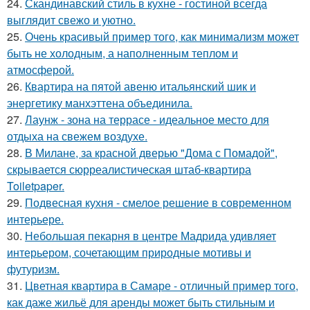
24.
Скандинавский стиль в кухне - гостиной всегда
выглядит свежо и уютно.
25.
Очень красивый пример того, как минимализм может
быть не холодным, а наполненным теплом и
атмосферой.
26.
Квартира на пятой авеню итальянский шик и
энергетику манхэттена объединила.
27.
Лаунж - зона на террасе - идеальное место для
отдыха на свежем воздухе.
28.
В Милане, за красной дверью "Дома с Помадой",
скрывается сюрреалистическая штаб-квартира
Toiletpaper.
29.
Подвесная кухня - смелое решение в современном
интерьере.
30.
Небольшая пекарня в центре Мадрида удивляет
интерьером, сочетающим природные мотивы и
футуризм.
31.
Цветная квартира в Самаре - отличный пример того,
как даже жильё для аренды может быть стильным и