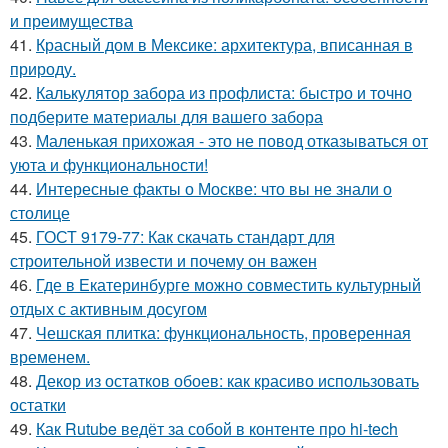
и преимущества
41.
Красный дом в Мексике: архитектура, вписанная в
природу.
42.
Калькулятор забора из профлиста: быстро и точно
подберите материалы для вашего забора
43.
Маленькая прихожая - это не повод отказываться от
уюта и функциональности!
44.
Интересные факты о Москве: что вы не знали о
столице
45.
ГОСТ 9179-77: Как скачать стандарт для
строительной извести и почему он важен
46.
Где в Екатеринбурге можно совместить культурный
отдых с активным досугом
47.
Чешская плитка: функциональность, проверенная
временем.
48.
Декор из остатков обоев: как красиво использовать
остатки
49.
Как Rutube ведёт за собой в контенте про hi-tech