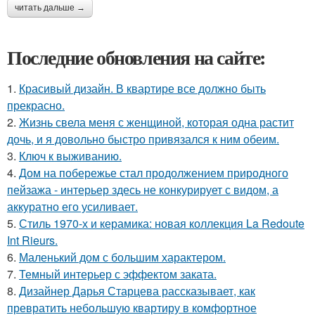
читать дальше →
Последние обновления на сайте:
1.
Красивый дизайн. В квартире все должно быть
прекрасно.
2.
Жизнь свела меня с женщиной, которая одна растит
дочь, и я довольно быстро привязался к ним обеим.
3.
Ключ к выживанию.
4.
Дом на побережье стал продолжением природного
пейзажа - интерьер здесь не конкурирует с видом, а
аккуратно его усиливает.
5.
Стиль 1970-х и керамика: новая коллекция La Redoute
Int Rieurs.
6.
Маленький дом с большим характером.
7.
Темный интерьер с эффектом заката.
8.
Дизайнер Дарья Старцева рассказывает, как
превратить небольшую квартиру в комфортное