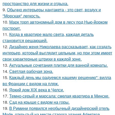
пространство для жизни и отдыха.
9.
Обычно интерьеры нантакета - это свет, воздух и
"Морская" легкость.
10.
Марк торп автономный дом в лесу под Нью-йорком
построит.
11.
Когда в квартире мало света, каждая деталь
становится решающей.
12.
Дизайнер женя Николаева рассказывает, как создать
интерьер, который выглядит цельным, но при этом имеет
свои характерные штрихи в каждой зоне.
13.
Актуальные сочетания плитки для ванной комнаты.
14.
Светлая рабочая зона.
15.
Каждый день мы радуемся нашему решению": вилла
во Франции с видом на пляж.
16.
Яркий дом XIX века в Челси.
17.
Темно-серый и марсала: смелая квартира в Минске.
18.
Сад на крыше с видом на горы.
19.
В Римини появился необычный дизайнерский отель
Mode, открытый на месте старого здания Arlesiana.