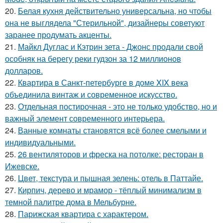
20.
Белая кухня действительно универсальна, но чтобы
она не выглядела "Стерильной", дизайнеры советуют
заранее продумать акценты.
21.
Майкл Дуглас и Кэтрин зета - Джонс продали свой
особняк на берегу реки гудзон за 12 миллионов
долларов.
22.
Квартира в Санкт-петербурге в доме XIX века
объединила винтаж и современное искусство.
23.
Отдельная постирочная - это не только удобство, но и
важный элемент современного интерьера.
24.
Ванные комнаты становятся всё более смелыми и
индивидуальными.
25.
26 вентиляторов и фреска на потолке: ресторан в
Ижевске.
26.
Цвет, текстура и пышная зелень: отель в Паттайе.
27.
Кирпич, дерево и мрамор - тёплый минимализм в
темной палитре дома в Мельбурне.
28.
Парижская квартира с характером.