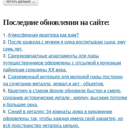
читать дальше →
Последние обновления на сайте:
1.
Атмосферная квартира как вам?
2.
После развода с мужем я одна воспитываю сына, ему
семь лет.
3.
Сверхкомпактные апартаменты для пары
путешественников оформлены с отсылкой к круизным
лайнерам середины XX века.
4.
Современный интерьер для молодой пары построен
на сочетании металла, зеркал и арт - объектов.
5.
Квартиру в старом фонде обновили быстро и смело,
сохранив исторические детали - кирпич, высокие потолки
и большие окна.
6.
Синий в деталях: 34 комнаты дома в вирджинии
оформлены так, чтобы каждая имела свой характер, но
всё пространство читалось цельно.