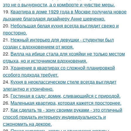
это не о вычурности, а о комфорте и чувстве меры.
19.
Квартира в доме 1929 года в Москве получила новое
дыхание благодаря дизайнеру Анне шевченко.
20.
Небольшая белая кухня всегда выглядит свежо и
просторно.
21.
Нежный интерьер для девушки - студентки был
создан с вдохновением от моря.
22.
Вилла на ибице стала для хозяйки не только местом
отдыха, но и источником вдохновения.
23.
Хранение в квартирах со сложной планировкой
особого подхода требует.
24.
Кухня в неоклассическом стиле всегда выглядит
элегантно и утончённо.
25.
Гостиная в саду: домик, сливающийся с природой.
26.
Маленькая квартира, которая кажется просторнее.
27.
Как сделать тв - зону своими руками - это отличный
способ придать интерьеру индивидуальность и
сэкономить на декоре.
28.
Яркая живопись, ковры и этнические мотивы -