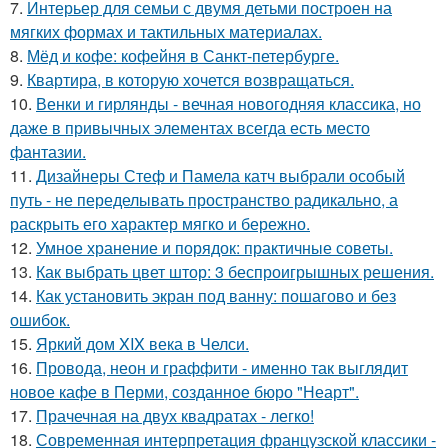
7.
Интерьер для семьи с двумя детьми построен на
мягких формах и тактильных материалах.
8.
Мёд и кофе: кофейня в Санкт-петербурге.
9.
Квартира, в которую хочется возвращаться.
10.
Венки и гирлянды - вечная новогодняя классика, но
даже в привычных элементах всегда есть место
фантазии.
11.
Дизайнеры Стеф и Памела катч выбрали особый
путь - не переделывать пространство радикально, а
раскрыть его характер мягко и бережно.
12.
Умное хранение и порядок: практичные советы.
13.
Как выбрать цвет штор: 3 беспроигрышных решения.
14.
Как установить экран под ванну: пошагово и без
ошибок.
15.
Яркий дом XIX века в Челси.
16.
Провода, неон и граффити - именно так выглядит
новое кафе в Перми, созданное бюро "Неарт".
17.
Прачечная на двух квадратах - легко!
18.
Современная интерпретация французской классики -