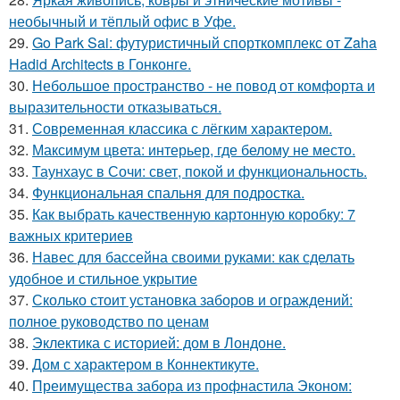
необычный и тёплый офис в Уфе.
29.
Go Park Sai: футуристичный спорткомплекс от Zaha
Hadid Architects в Гонконге.
30.
Небольшое пространство - не повод от комфорта и
выразительности отказываться.
31.
Современная классика с лёгким характером.
32.
Максимум цвета: интерьер, где белому не место.
33.
Таунхаус в Сочи: свет, покой и функциональность.
34.
Функциональная спальня для подростка.
35.
Как выбрать качественную картонную коробку: 7
важных критериев
36.
Навес для бассейна своими руками: как сделать
удобное и стильное укрытие
37.
Сколько стоит установка заборов и ограждений:
полное руководство по ценам
38.
Эклектика с историей: дом в Лондоне.
39.
Дом с характером в Коннектикуте.
40.
Преимущества забора из профнастила Эконом: