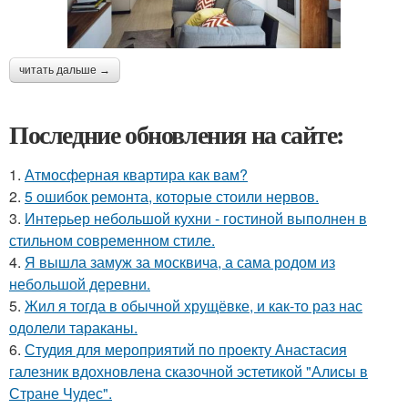
читать дальше →
Последние обновления на сайте:
1.
Атмосферная квартира как вам?
2.
5 ошибок ремонта, которые стоили нервов.
3.
Интерьер небольшой кухни - гостиной выполнен в
стильном современном стиле.
4.
Я вышла замуж за москвича, а сама родом из
небольшой деревни.
5.
Жил я тогда в обычной хрущёвке, и как-то раз нас
одолели тараканы.
6.
Студия для мероприятий по проекту Анастасия
галезник вдохновлена сказочной эстетикой "Алисы в
Стране Чудес".