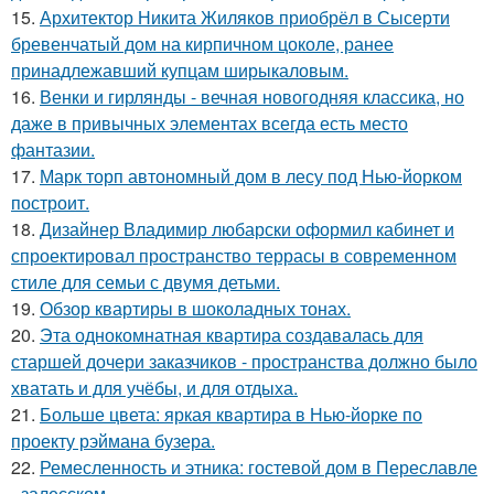
15.
Архитектор Никита Жиляков приобрёл в Сысерти
бревенчатый дом на кирпичном цоколе, ранее
принадлежавший купцам ширыкаловым.
16.
Венки и гирлянды - вечная новогодняя классика, но
даже в привычных элементах всегда есть место
фантазии.
17.
Марк торп автономный дом в лесу под Нью-йорком
построит.
18.
Дизайнер Владимир любарски оформил кабинет и
спроектировал пространство террасы в современном
стиле для семьи с двумя детьми.
19.
Обзор квартиры в шоколадных тонах.
20.
Эта однокомнатная квартира создавалась для
старшей дочери заказчиков - пространства должно было
хватать и для учёбы, и для отдыха.
21.
Больше цвета: яркая квартира в Нью-йорке по
проекту рэймана бузера.
22.
Ремесленность и этника: гостевой дом в Переславле
- залесском.