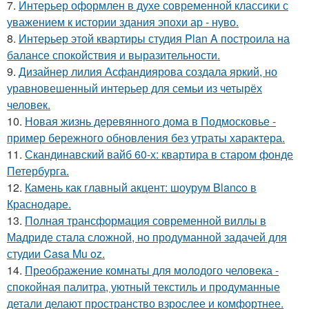
7.
Интерьер оформлен в духе современной классики с
уважением к истории здания эпохи ар - нуво.
8.
Интерьер этой квартиры студия Plan A построила на
балансе спокойствия и выразительности.
9.
Дизайнер лилия Асфандиярова создала яркий, но
уравновешенный интерьер для семьи из четырёх
человек.
10.
Новая жизнь деревянного дома в Подмосковье -
пример бережного обновления без утраты характера.
11.
Скандинавский вайб 60-х: квартира в старом фонде
Петербурга.
12.
Камень как главный акцент: шоурум Blanco в
Краснодаре.
13.
Полная трансформация современной виллы в
Мадриде стала сложной, но продуманной задачей для
студии Casa Mu oz.
14.
Преображение комнаты для молодого человека -
спокойная палитра, уютный текстиль и продуманные
детали делают пространство взрослее и комфортнее.