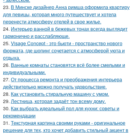
23.
В Минске дизайнер Анна римша оформила квартиру
для певицы, которая много путешествует и хотела
перенести атмосферу отелей в свое жилье.
24.
Интерьер ванной в бежевых тонах всегда выглядит
гармонично и расслабляюще.
25.
Visage Concept - это бьюти - пространство нового
формата, где шопинг сочетается с атмосферой уюта и
отдыха.
26.
Ванные комнаты становятся всё более смелыми и
индивидуальными.
27.
От процесса ремонта и преображения интерьера
действительно можно получать удовольствие.
28.
Как установить стиральную машину с умом.
29.
Лестница, которая задаёт тон всему дому.
30.
Как выбрать идеальный пол для кухни: советы и
рекомендации
31.
Текстурная картина своими руками - оригинальное
решение для тех, кто хочет добавить стильный акцент в