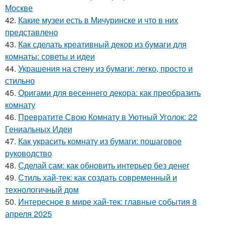
Москве
42.
Какие музеи есть в Мичуринске и что в них
представлено
43.
Как сделать креативный декор из бумаги для
комнаты: советы и идеи
44.
Украшения на стену из бумаги: легко, просто и
стильно
45.
Оригами для весеннего декора: как преобразить
комнату
46.
Превратите Свою Комнату в Уютный Уголок: 22
Гениальных Идеи
47.
Как украсить комнату из бумаги: пошаговое
руководство
48.
Сделай сам: как обновить интерьер без денег
49.
Стиль хай-тек: как создать современный и
технологичный дом
50.
Интересное в мире хай-тек: главные события 8
апреля 2025