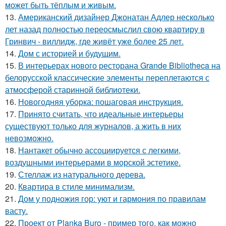
может быть тёплым и живым.
13.
Американский дизайнер Джонатан Адлер несколько
лет назад полностью переосмыслил свою квартиру в
Гринвич - виллидж, где живёт уже более 25 лет.
14.
Дом с историей и будущим.
15.
В интерьерах нового ресторана Grande Bibliotheca на
белорусской классические элементы переплетаются с
атмосферой старинной библиотеки.
16.
Новогодняя уборка: пошаговая инструкция.
17.
Принято считать, что идеальные интерьеры
существуют только для журналов, а жить в них
невозможно.
18.
Нантакет обычно ассоциируется с легкими,
воздушными интерьерами в морской эстетике.
19.
Стеллаж из натурального дерева.
20.
Квартира в стиле минимализм.
21.
Дом у подножия гор: уют и гармония по правилам
васту.
22.
Проект от Planka Buro - пример того, как можно