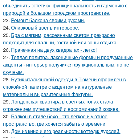
объединить эстетику, функциональность и гармонию с
природой в большом городском пространстве.
23.
Ремонт балкона своими руками.
24.
Оливковый цвет в интерьере.
25.
Бра с мягким, рассеянным светом прекрасно
подходит для спальни, гостиной или зоны отдыха.
26.
Прачечная на двух квадратах - легко!
27.
Теплая палитра, лаконичные формы и продуманные
акценты - интерьер получился функциональным, но не
скучным.
28.
Бутик итальянской одежды в Тюмени оформлен в
спокойной палитре с акцентом на натуральные
материалы и выразительные фактуры.
29.
Лондонская квартира в светлых тонах стала
отражением путешествий и воспоминаний хозяев.
30.
Балкон в стиле бохо - это лёгкое и уютное
пространство, где хочется забыть о времени.
31.
Дом из кино и его реальность: коттедж дурслей.