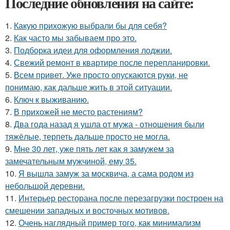
Последние обновления на сайте:
1.
Какую прихожую выбрали бы для себя?
2.
Как часто мы забываем про это.
3.
Подборка идеи для оформления лоджии.
4.
Свежий ремонт в квартире после перепланировки.
5.
Всем привет. Уже просто опускаются руки, не
понимаю, как дальше жить в этой ситуации.
6.
Ключ к выживанию.
7.
В прихожей не место растениям?
8.
Два года назад я ушла от мужа - отношения были
тяжёлые, терпеть дальше просто не могла.
9.
Мне 30 лет, уже пять лет как я замужем за
замечательным мужчиной, ему 35.
10.
Я вышла замуж за москвича, а сама родом из
небольшой деревни.
11.
Интерьер ресторана после перезагрузки построен на
смешении западных и восточных мотивов.
12.
Очень наглядный пример того, как минимализм