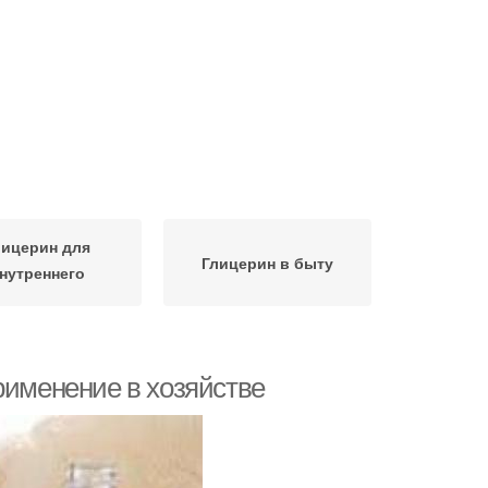
лицерин для
Глицерин в быту
нутреннего
применения
рименение в хозяйстве