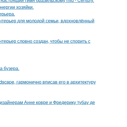
настоящий гимн бразильскому mid - Century.
нергии хозяйки.
ерьера.
нтерьер для молодой семьи, вдохновлённый
терьер словно создан, чтобы не спорить с
а бузера.
scape, гармонично вписав его в архитектуру
дизайнерам Анне ковре и Фредерику тубау де