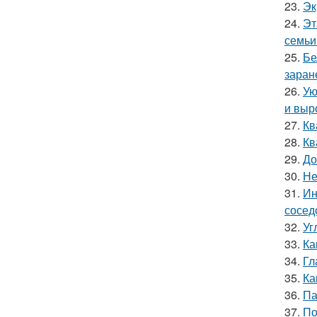
23.
Эк
24.
Эт
семьи
25.
Бе
заран
26.
Ую
и выр
27.
Кв
28.
Кв
29.
До
30.
Не
31.
Ин
сосед
32.
Уг
33.
Ка
34.
Гл
35.
Ка
36.
Па
37.
По