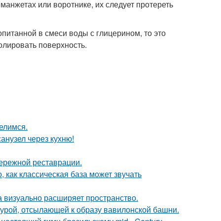
 манжетах или воротнике, их следует протереть
опитанной в смеси воды с глицерином, то это
олировать поверхность.
елимся.
анузел через кухню!
бережной реставрации.
, как классическая база может звучать
ка визуально расширяет пространство.
ктурой, отсылающей к образу вавилонской башни.