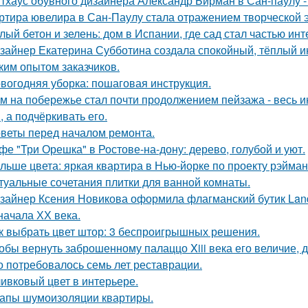
тхаус обувного дизайнера Александр Бирман в Сан-паулу - 
ртира ювелира в Сан-Паулу стала отражением творческой э
лый бетон и зелень: дом в Испании, где сад стал частью инт
зайнер Екатерина Субботина создала спокойный, тёплый и
ким опытом заказчиков.
вогодняя уборка: пошаговая инструкция.
м на побережье стал почти продолжением пейзажа - весь ин
, а подчёркивать его.
веты перед началом ремонта.
фе "Три Орешка" в Ростове-на-дону: дерево, голубой и уют.
льше цвета: яркая квартира в Нью-йорке по проекту рэйман
туальные сочетания плитки для ванной комнаты.
зайнер Ксения Новикова оформила флагманский бутик Land
начала ХХ века.
к выбрать цвет штор: 3 беспроигрышных решения.
обы вернуть заброшенному палаццо Xiii века его величие, 
о потребовалось семь лет реставрации.
ивковый цвет в интерьере.
апы шумоизоляции квартиры.