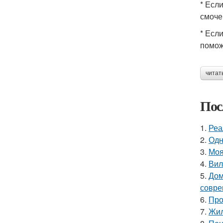
* Есл
смоче
* Есл
помож
читат
Пос
1.
Реа
2.
Одн
3.
Моя
4.
Вил
5.
Дом
совре
6.
Про
7.
Жил