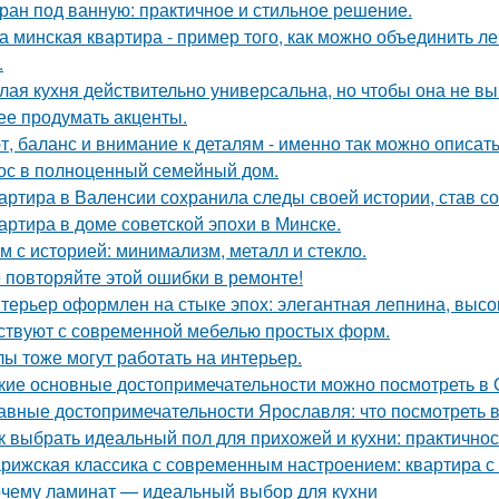
ран под ванную: практичное и стильное решение.
а минская квартира - пример того, как можно объединить л
.
лая кухня действительно универсальна, но чтобы она не в
ее продумать акценты.
т, баланс и внимание к деталям - именно так можно описат
ос в полноценный семейный дом.
артира в Валенсии сохранила следы своей истории, став 
артира в доме советской эпохи в Минске.
м с историей: минимализм, металл и стекло.
 повторяйте этой ошибки в ремонте!
терьер оформлен на стыке эпох: элегантная лепнина, высок
ствуют с современной мебелью простых форм.
лы тоже могут работать на интерьер.
кие основные достопримечательности можно посмотреть в
авные достопримечательности Ярославля: что посмотреть 
к выбрать идеальный пол для прихожей и кухни: практичнос
рижская классика с современным настроением: квартира с 
чему ламинат — идеальный выбор для кухни