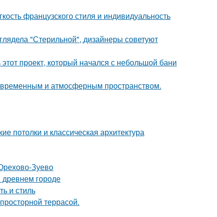
егкость французского стиля и индивидуальность
ыглядела "Стерильной", дизайнеры советуют
ь этот проект, который начался с небольшой бани
современным и атмосферным пространством.
ие потолки и классическая архитектура
 Орехово-Зуево
в древнем городе
ть и стиль
просторной террасой.