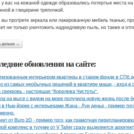
и у вас на кожаной одежде образовались потертые места на
нной в глицерине тряпочкой.
и вы протрете зеркала или лакированную мебель тканью, пр
ет не только уничтожить надоедливую пыль, но также и отп
ь дальше →
ледние обновления на сайте:
лизованным интерьером квартиры в старом фонде в СПб д
о из самых необычных решений в квартире маши, - вход в с
 свекровь - настоящая "Королева Чистоты".
ла на мысе с видом на море получила новую жизнь после 
 в Нью-йорке с интерьерами Жана - Луи деньо - пример того
менно.
ект от Buro 2D - пример того, как грамотная перепланиров
ой комплекс в тулуме от V Taller сразу выделяется архите