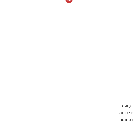
Глице
аптеч
решат