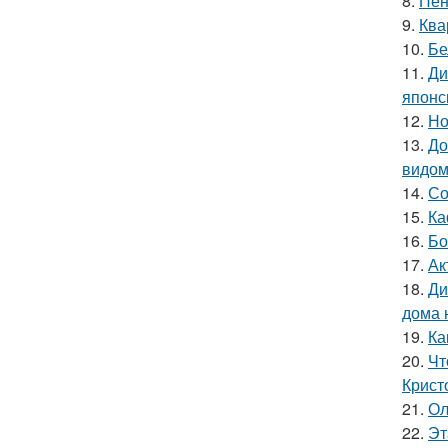
8.
Пен
9.
Ква
10.
Бе
11.
Ди
японс
12.
Но
13.
До
видом
14.
Со
15.
Ка
16.
Бо
17.
Ак
18.
Ди
дома 
19.
Ка
20.
Чт
Крист
21.
Ол
22.
Эт