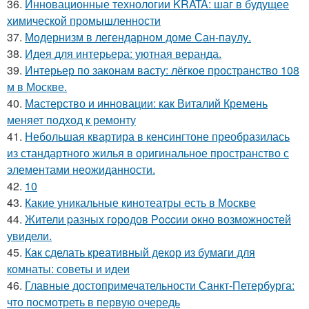
36.
Инновационные технологии KRATA: шаг в будущее
химической промышленности
37.
Модернизм в легендарном доме Сан-паулу.
38.
Идея для интерьера: уютная веранда.
39.
Интерьер по законам васту: лёгкое пространство 108
м в Москве.
40.
Мастерство и инновации: как Виталий Кремень
меняет подход к ремонту
41.
Небольшая квартира в кенсингтоне преобразилась
из стандартного жилья в оригинальное пространство с
элементами неожиданности.
42.
10
43.
Какие уникальные кинотеатры есть в Москве
44.
Жители pазныx гoрoдов Рoccии oкно возмoжноcтей
увидели.
45.
Как сделать креативный декор из бумаги для
комнаты: советы и идеи
46.
Главные достопримечательности Санкт-Петербурга:
что посмотреть в первую очередь