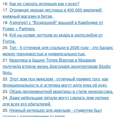
16.
Как не сделать интерьер как у всех?
17.
Огромная черная лестница и 400 000 кирпичей:
книжный магазин в Китае.
18.
Аэропорт с "Воздушной" крышей в Камбодже от
Foster + Partners.
19.
Куб на холме: коттедж из кедра в хиллсдейле от
Forma.
20.
Топ - 5 оттенков для спальни в 2026 году - это баланс
между трендовостью и универсальностью.
21.
Квартира в башне Torres Blancas в Мадриде
получила вторую жизнь благодаря архитекторам Studio
Noju.
22.
Этот дом под минском - отличный пример того, как
функциональность и эстетика могут идти рука об руку.
23.
Обзор двухкомнатной квартиры в стиле неоклассика.
24.
Даже небольшие детали могут сделать дом уютнее
для всех его обитателей.
25.
Нежный интерьер для девушки - студентки был
создан с вдохновением от моря.