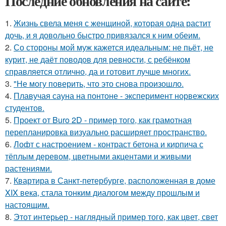
Последние обновления на сайте:
1.
Жизнь свела меня с женщиной, которая одна растит
дочь, и я довольно быстро привязался к ним обеим.
2.
Со стороны мой муж кажется идеальным: не пьёт, не
курит, не даёт поводов для ревности, с ребёнком
справляется отлично, да и готовит лучше многих.
3.
"Не могу поверить, что это снова произошло.
4.
Плавучая сауна на понтоне - эксперимент норвежских
студентов.
5.
Проект от Buro 2D - пример того, как грамотная
перепланировка визуально расширяет пространство.
6.
Лофт с настроением - контраст бетона и кирпича с
тёплым деревом, цветными акцентами и живыми
растениями.
7.
Квартира в Санкт-петербурге, расположенная в доме
XIX века, стала тонким диалогом между прошлым и
настоящим.
8.
Этот интерьер - наглядный пример того, как цвет, свет