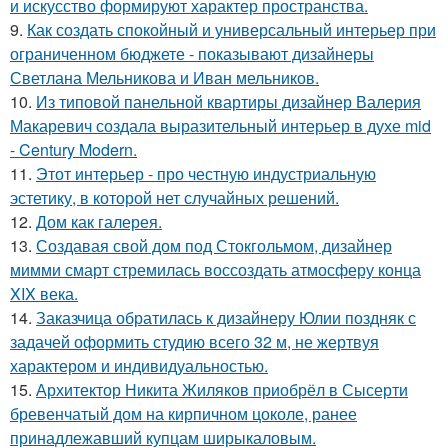
и искусство формируют характер пространства.
9.
Как создать спокойный и универсальный интерьер при
ограниченном бюджете - показывают дизайнеры
Светлана Мельникова и Иван мельников.
10.
Из типовой панельной квартиры дизайнер Валерия
Макаревич создала выразительный интерьер в духе mid
- Century Modern.
11.
Этот интерьер - про честную индустриальную
эстетику, в которой нет случайных решений.
12.
Дом как галерея.
13.
Создавая свой дом под Стокгольмом, дизайнер
мимми смарт стремилась воссоздать атмосферу конца
XIX века.
14.
Заказчица обратилась к дизайнеру Юлии поздняк с
задачей оформить студию всего 32 м, не жертвуя
характером и индивидуальностью.
15.
Архитектор Никита Жиляков приобрёл в Сысерти
бревенчатый дом на кирпичном цоколе, ранее
принадлежавший купцам ширыкаловым.