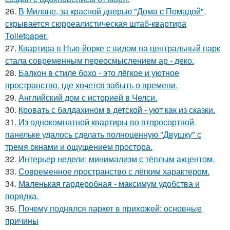
26.
В Милане, за красной дверью "Дома с Помадой",
скрывается сюрреалистическая штаб-квартира
Toiletpaper.
27.
Квартира в Нью-йорке с видом на центральный парк
стала современным переосмыслением ар - деко.
28.
Балкон в стиле бохо - это лёгкое и уютное
пространство, где хочется забыть о времени.
29.
Английский дом с историей в Челси.
30.
Кровать с балдахином в детской - уют как из сказки.
31.
Из однокомнатной квартиры во второсортной
панельке удалось сделать полноценную "Двушку" с
тремя окнами и ощущением простора.
32.
Интерьер недели: минимализм с тёплым акцентом.
33.
Современное пространство с лёгким характером.
34.
Маленькая гардеробная - максимум удобства и
порядка.
35.
Почему поднялся паркет в прихожей: основные
причины