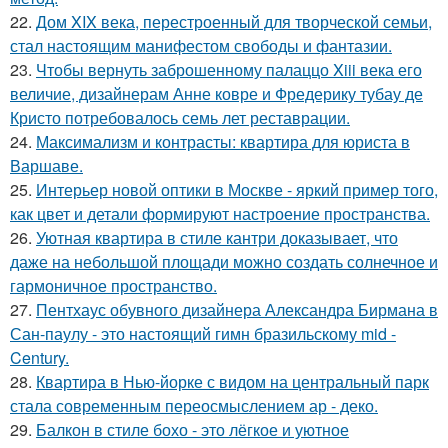
22.
Дом XIX века, перестроенный для творческой семьи,
стал настоящим манифестом свободы и фантазии.
23.
Чтобы вернуть заброшенному палаццо Xiii века его
величие, дизайнерам Анне ковре и Фредерику тубау де
Кристо потребовалось семь лет реставрации.
24.
Максимализм и контрасты: квартира для юриста в
Варшаве.
25.
Интерьер новой оптики в Москве - яркий пример того,
как цвет и детали формируют настроение пространства.
26.
Уютная квартира в стиле кантри доказывает, что
даже на небольшой площади можно создать солнечное и
гармоничное пространство.
27.
Пентхаус обувного дизайнера Александра Бирмана в
Сан-паулу - это настоящий гимн бразильскому mid -
Century.
28.
Квартира в Нью-йорке с видом на центральный парк
стала современным переосмыслением ар - деко.
29.
Балкон в стиле бохо - это лёгкое и уютное