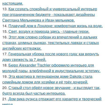
настоящим.
13.
Как создать спокойный и универсальный интерьер
при ограниченном бюджете - показывают дизайнеры
Светлана Мельникова и Иван мельников.
14.
Плавучий дом в Лондоне: комфортная жизнь на воде.
15.
Свет, воздух и природа здесь - главные герои.
16.
Этот дом словно собран из впечатлений о дальних
странах, шумных рынках, текстильных лавках и старых
английских коттеджах.
17.
Генеральная уборка после нового года: как вернуть
дому свежесть за 7 дней.
18.
Бюро Alexander Tischler оформило интерьер для
молодой пары, влюблённой в индустриальную эстетику.
19.
Эта квартира в легендарном доме Dakota стала
семейным домом для хозяйки и её трёх дочерей.
20.
Старый стол обрёл новое звучание - и выглядит так,
будто всегда был частью интерьера.
21.
Дом рика оуэнса отражает его характер и творческий
метод.