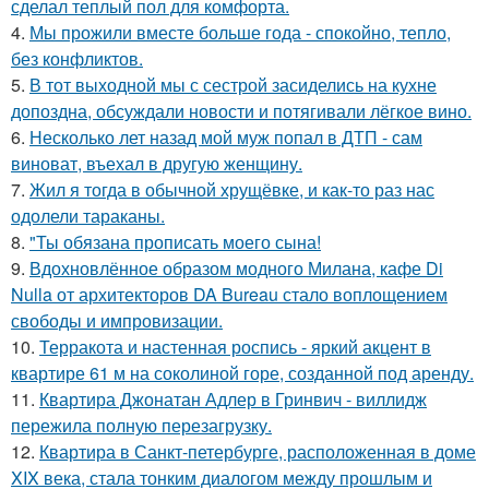
сделал теплый пол для комфорта.
4.
Мы прожили вместе больше года - спокойно, тепло,
без конфликтов.
5.
В тот выходной мы с сестрой засиделись на кухне
допоздна, обсуждали новости и потягивали лёгкое вино.
6.
Несколько лет назад мой муж попал в ДТП - сам
виноват, въехал в другую женщину.
7.
Жил я тогда в обычной хрущёвке, и как-то раз нас
одолели тараканы.
8.
"Ты обязана прописать моего сына!
9.
Вдохновлённое образом модного Милана, кафе Di
Nulla от архитекторов DA Bureau стало воплощением
свободы и импровизации.
10.
Терракота и настенная роспись - яркий акцент в
квартире 61 м на соколиной горе, созданной под аренду.
11.
Квартира Джонатан Адлер в Гринвич - виллидж
пережила полную перезагрузку.
12.
Квартира в Санкт-петербурге, расположенная в доме
XIX века, стала тонким диалогом между прошлым и