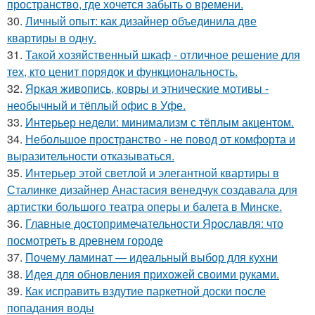
пространство, где хочется забыть о времени.
30.
Личный опыт: как дизайнер объединила две
квартиры в одну.
31.
Такой хозяйственный шкаф - отличное решение для
тех, кто ценит порядок и функциональность.
32.
Яркая живопись, ковры и этнические мотивы -
необычный и тёплый офис в Уфе.
33.
Интерьер недели: минимализм с тёплым акцентом.
34.
Небольшое пространство - не повод от комфорта и
выразительности отказываться.
35.
Интерьер этой светлой и элегантной квартиры в
Сталинке дизайнер Анастасия венедчук создавала для
артистки большого театра оперы и балета в Минске.
36.
Главные достопримечательности Ярославля: что
посмотреть в древнем городе
37.
Почему ламинат — идеальный выбор для кухни
38.
Идея для обновления прихожей своими руками.
39.
Как исправить вздутие паркетной доски после
попадания воды