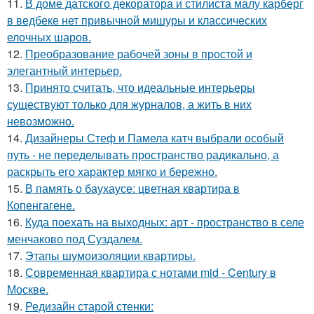
11.
В доме датского декоратора и стилиста малу карберг
в ведбеке нет привычной мишуры и классических
елочных шаров.
12.
Преобразование рабочей зоны в простой и
элегантный интерьер.
13.
Принято считать, что идеальные интерьеры
существуют только для журналов, а жить в них
невозможно.
14.
Дизайнеры Стеф и Памела катч выбрали особый
путь - не переделывать пространство радикально, а
раскрыть его характер мягко и бережно.
15.
В память о баухаусе: цветная квартира в
Копенгагене.
16.
Куда поехать на выходных: арт - пространство в селе
менчаково под Суздалем.
17.
Этапы шумоизоляции квартиры.
18.
Современная квартира с нотами mid - Century в
Москве.
19.
Редизайн старой стенки: