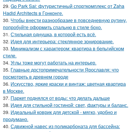
29.
Go Park Sai: футуристичный спорткомплекс от Zaha
Hadid Architects в Гонконге.
30.
Чтобы внести разнообразие в повседневную рутину,
попробуйте оформить спальню в стиле бохо.
31.
Стильная однушка, в которой есть всё.
32.
Идея для интерьера: стеклянное зонирование.
33.
Минимализм с характером: квартира в бельгийском
стиле.
34.
Углы тоже могут работать на интерьер.
35.
Главные достопримечательности Ярославля: что
посмотреть в древнем городе
36.
Искусство, яркие краски и винтаж: цветная квартира
в Москве.
37.
Паркет поднялся от воды: что делать дальше
38.
Идея для стильной гостиной: свет, фактуры и баланс.
39.
Идеальный коврик для детской - мягко, удобно и
продумано.
40.
Сдвижной навес из поликарбоната для бассейна: