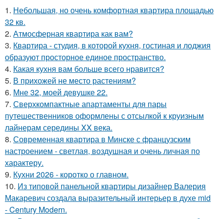
1.
Небольшая, но очень комфортная квартира площадью
32 кв.
2.
Атмосферная квартира как вам?
3.
Квартира - студия, в которой кухня, гостиная и лоджия
образуют просторное единое пространство.
4.
Какая кухня вам больше всего нравится?
5.
В прихожей не место растениям?
6.
Мне 32, моей девушке 22.
7.
Сверхкомпактные апартаменты для пары
путешественников оформлены с отсылкой к круизным
лайнерам середины XX века.
8.
Современная квартира в Минске с французским
настроением - светлая, воздушная и очень личная по
характеру.
9.
Кухни 2026 - коротко о главном.
10.
Из типовой панельной квартиры дизайнер Валерия
Макаревич создала выразительный интерьер в духе mid
- Century Modern.