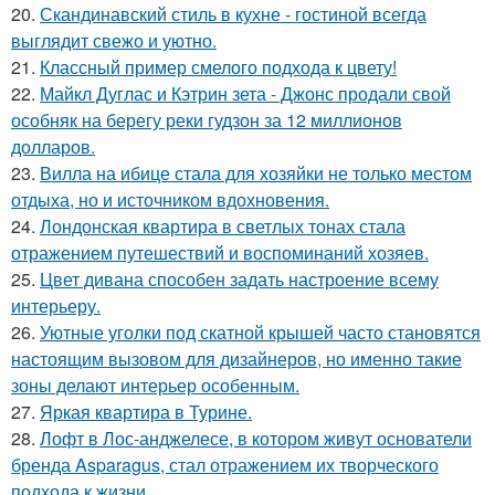
20.
Скандинавский стиль в кухне - гостиной всегда
выглядит свежо и уютно.
21.
Классный пример смелого подхода к цвету!
22.
Майкл Дуглас и Кэтрин зета - Джонс продали свой
особняк на берегу реки гудзон за 12 миллионов
долларов.
23.
Вилла на ибице стала для хозяйки не только местом
отдыха, но и источником вдохновения.
24.
Лондонская квартира в светлых тонах стала
отражением путешествий и воспоминаний хозяев.
25.
Цвет дивана способен задать настроение всему
интерьеру.
26.
Уютные уголки под скатной крышей часто становятся
настоящим вызовом для дизайнеров, но именно такие
зоны делают интерьер особенным.
27.
Яркая квартира в Турине.
28.
Лофт в Лос-анджелесе, в котором живут основатели
бренда Asparagus, стал отражением их творческого
подхода к жизни.