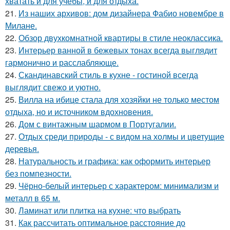
хватать и для учёбы, и для отдыха.
21.
Из наших архивов: дом дизайнера Фабио новембре в
Милане.
22.
Обзор двухкомнатной квартиры в стиле неоклассика.
23.
Интерьер ванной в бежевых тонах всегда выглядит
гармонично и расслабляюще.
24.
Скандинавский стиль в кухне - гостиной всегда
выглядит свежо и уютно.
25.
Вилла на ибице стала для хозяйки не только местом
отдыха, но и источником вдохновения.
26.
Дом с винтажным шармом в Португалии.
27.
Отдых среди природы - с видом на холмы и цветущие
деревья.
28.
Натуральность и графика: как оформить интерьер
без помпезности.
29.
Чёрно-белый интерьер с характером: минимализм и
металл в 65 м.
30.
Ламинат или плитка на кухне: что выбрать
31.
Как рассчитать оптимальное расстояние до