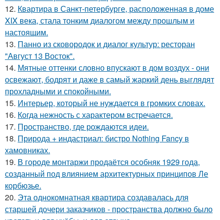
12.
Квартира в Санкт-петербурге, расположенная в доме
XIX века, стала тонким диалогом между прошлым и
настоящим.
13.
Панно из сковородок и диалог культур: ресторан
"Август 13 Восток".
14.
Мятные оттенки словно впускают в дом воздух - они
освежают, бодрят и даже в самый жаркий день выглядят
прохладными и спокойными.
15.
Интерьер, который не нуждается в громких словах.
16.
Когда нежность с характером встречается.
17.
Пространство, где рождаются идеи.
18.
Природа + индастриал: бистро Nothing Fancy в
хамовниках.
19.
В городе монтаржи продаётся особняк 1929 года,
созданный под влиянием архитектурных принципов Ле
корбюзье.
20.
Эта однокомнатная квартира создавалась для
старшей дочери заказчиков - пространства должно было