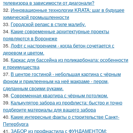
телевизора в зависимости от диагонали?
32.
Инновационные технологии KRATA: шаг в будущее
химической промышленности
33.
Городской релакс в стиле малибу.
34.
Какие современные архитектурные проекты
появляются в Воронеже
35.
Лофт с настроением - когда бетон сочетается с
деревом и цветом.
36.
Каркас для бассейна из поликарбоната: особенности
и преимущества
37.
В центре гостиной - небольшая картина с чёрным
фоном и приклеенным на неё макраме - пером,
сделанным своими руками.
38.
Современная квартира с чёрным потолком.
39.
Калькулятор забора из профлиста: быстро и точно
подберите материалы для вашего забора
40.
Какие интересные факты о строительстве Санкт-
Петербурга
41.
ЗАБОР из профнастила с ФУНДАМЕНТОМ: