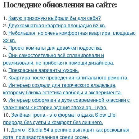
Последние обновления на сайте:
1.
Какую прихожую выбрали бы для себя?
2.
Двухкомнатная квартира площадью 53 кв.
3.
Небольшая, но очень комфортная квартира площадью
32 кв.
4.
Проект комнаты для девочкм подростка.
5.
Они самостоятельно всё спланировали и
реализовали, не прибегая к помощи дизайнера.
6.
Прекрасные варианты кухонь.
7.
Квартира после проведения капитального ремонта.
8.
Интерьер создали для творческого владельца,
которому близка эстетика свободы и эксперимента.
9.
Интерьер оформлен в духе современной классики с
уважением к истории здания эпохи ар - нуво.
10.
Зелёная тропа - это формат отдыха Slow Life:
природа без суеты и комфорт без лишнего.
11.
Дом от Studia 54 в репино выглядит как роскошная
яхта, пришвартованная среди сосен.