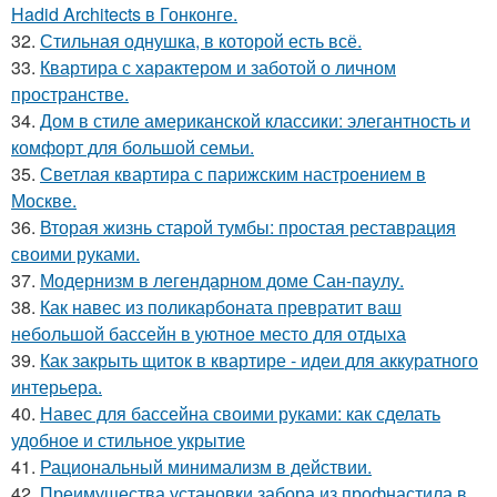
Hadid Architects в Гонконге.
32.
Стильная однушка, в которой есть всё.
33.
Квартира с характером и заботой о личном
пространстве.
34.
Дом в стиле американской классики: элегантность и
комфорт для большой семьи.
35.
Светлая квартира с парижским настроением в
Москве.
36.
Вторая жизнь старой тумбы: простая реставрация
своими руками.
37.
Модернизм в легендарном доме Сан-паулу.
38.
Как навес из поликарбоната превратит ваш
небольшой бассейн в уютное место для отдыха
39.
Как закрыть щиток в квартире - идеи для аккуратного
интерьера.
40.
Навес для бассейна своими руками: как сделать
удобное и стильное укрытие
41.
Рациональный минимализм в действии.
42.
Преимущества установки забора из профнастила в