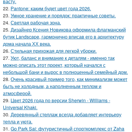
васту.
22.
Pantone: каким будет цвет года 2026.
23.
Умное хранение и порядок: практичные советы.
24.
Светлая рабочая зона.
25.
Дизайнер Ксения Новикова оформила флагманский
бутик Landscape, гармонично вписав его в архитектуру
дома начала ХХ века.
26.
Стильная прихожая для легкой уборки.
27.
Уют, баланс и внимание к деталям - именно так
можно описать этот проект, который начался с
небольшой бани и вырос в полноценный семейный дом.
28.
Очень красивый пример того, как минимализм может
быть не холодным, а наполненным теплом и
атмосферой.
29.
Цвет 2026 года по версии Sherwin - Williams -
Universal Khaki.
30.
Деревянный стеллаж всегда добавляет интерьеру
тепла и уюта.
31.
Go Park Sai: футуристичный спорткомплекс от Zaha