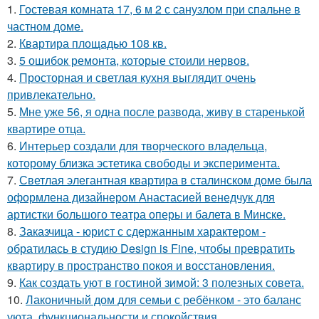
1.
Гостевая комната 17, 6 м 2 с санузлом при спальне в
частном доме.
2.
Квартира площадью 108 кв.
3.
5 ошибок ремонта, которые стоили нервов.
4.
Просторная и светлая кухня выглядит очень
привлекательно.
5.
Мне уже 56, я одна после развода, живу в старенькой
квартире отца.
6.
Интерьер создали для творческого владельца,
которому близка эстетика свободы и эксперимента.
7.
Светлая элегантная квартира в сталинском доме была
оформлена дизайнером Анастасией венедчук для
артистки большого театра оперы и балета в Минске.
8.
Заказчица - юрист с сдержанным характером -
обратилась в студию Design is Fine, чтобы превратить
квартиру в пространство покоя и восстановления.
9.
Как создать уют в гостиной зимой: 3 полезных совета.
10.
Лаконичный дом для семьи с ребёнком - это баланс
уюта, функциональности и спокойствия.