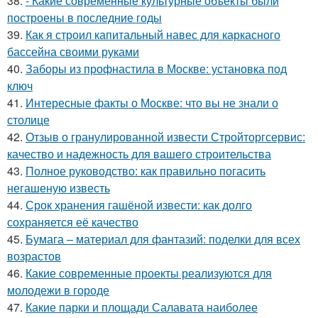
38.
- Какие современные культурные объекты были
построены в последние годы
39.
Как я строил капитальный навес для каркасного
бассейна своими руками
40.
Заборы из профнастила в Москве: установка под
ключ
41.
Интересные факты о Москве: что вы не знали о
столице
42.
Отзыв о гранулированной извести Стройторгсервис:
качество и надежность для вашего строительства
43.
Полное руководство: как правильно погасить
негашеную известь
44.
Срок хранения гашёной извести: как долго
сохраняется её качество
45.
Бумага – материал для фантазий: поделки для всех
возрастов
46.
Какие современные проекты реализуются для
молодежи в городе
47.
Какие парки и площади Салавата наиболее