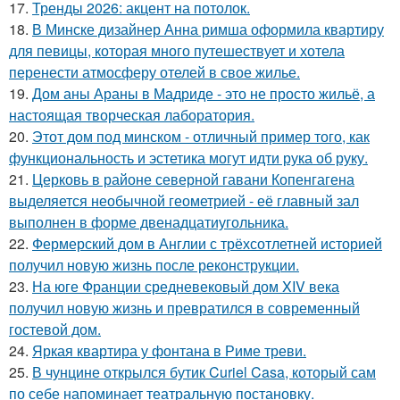
17.
Тренды 2026: акцент на потолок.
18.
В Минске дизайнер Анна римша оформила квартиру
для певицы, которая много путешествует и хотела
перенести атмосферу отелей в свое жилье.
19.
Дом аны Араны в Мадриде - это не просто жильё, а
настоящая творческая лаборатория.
20.
Этот дом под минском - отличный пример того, как
функциональность и эстетика могут идти рука об руку.
21.
Церковь в районе северной гавани Копенгагена
выделяется необычной геометрией - её главный зал
выполнен в форме двенадцатиугольника.
22.
Фермерский дом в Англии с трёхсотлетней историей
получил новую жизнь после реконструкции.
23.
На юге Франции средневековый дом XIV века
получил новую жизнь и превратился в современный
гостевой дом.
24.
Яркая квартира у фонтана в Риме треви.
25.
В чунцине открылся бутик Curiel Casa, который сам
по себе напоминает театральную постановку.