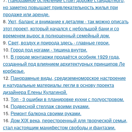
7.
Панорамное остекление стоит дороже стандартного,
но заметно повышает привлекательность жилья при
продаже или аренде.
8.
Уют, баланс и внимание к деталям - так можно описать
этот проект, который начался с небольшой бани и со
временем вырос в полноценный семейный дом.
9.
Свет, воздух и природа здесь - главные герои.
10.
Город под ногами - тишина внутри.
11.
В городе монтаржи продаётся особняк 1929 года,
созданный под влиянием архитектурных принципов Ле
корбюзье.
12.
Панорамные виды, средиземноморское настроение
и натуральные материалы легли в основу проекта
дизайнера Елены Кулагиной.
13.
Топ - 3 ошибки в планировке кухни с полуостровом.
14.
Подвесной стеллаж своими руками.
15.
Ремонт балкона своими руками.
16.
Дом XIX века, перестроенный для творческой семьи,
стал настоящим манифестом свободы и фантазии.