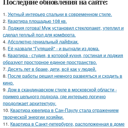
Последние обновления на сайте:
1.
Уютный интерьер спальни в современном стиле.
2.
Квартира площадью 108 кв.
3.
Лоджия готова! Муж установил стеклопакет, утеплил и
сделал теплый пол для комфорта.
4.
Абсолютно гениальный лайфхак.
5.
Её назвали "Гулящей" - и выгнали из дома.
6.
Квартира - студия, в которой кухня, гостиная и лоджия
образуют просторное единое пространство.
7.
Десять лет в браке, дети, всё как у людей.
8.
После работы решил немного развеяться и сходить в
кино.
9.
Дом в скандинавском стиле в московской области -
пример цельного подхода, где интерьер логично
продолжает архитектуру.
10.
Квартира ювелира в Сан-Паулу стала отражением
творческой энергии хозяйки.
11.
Квартира в Санкт-петербурге, расположенная в доме