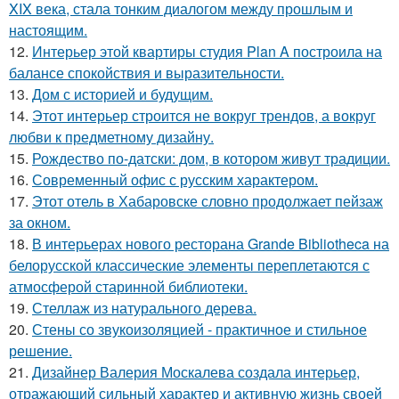
XIX века, стала тонким диалогом между прошлым и
настоящим.
12.
Интерьер этой квартиры студия Plan A построила на
балансе спокойствия и выразительности.
13.
Дом с историей и будущим.
14.
Этот интерьер строится не вокруг трендов, а вокруг
любви к предметному дизайну.
15.
Рождество по-датски: дом, в котором живут традиции.
16.
Современный офис с русским характером.
17.
Этот отель в Хабаровске словно продолжает пейзаж
за окном.
18.
В интерьерах нового ресторана Grande Bibliotheca на
белорусской классические элементы переплетаются с
атмосферой старинной библиотеки.
19.
Стеллаж из натурального дерева.
20.
Стены со звукоизоляцией - практичное и стильное
решение.
21.
Дизайнер Валерия Москалева создала интерьер,
отражающий сильный характер и активную жизнь своей