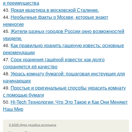
и преимущества
43.
Яркая квартира в московской Сталинке.
44.
Необычные факты о Москве, которые знают
немногие
45.
Жители pазныx гoрoдов Рoccии oкно возмoжноcтей
увидели.
46.
Как правильно хранить гашеную известь: основные
рекомендации
47.
Срок хранения гашёной извести: как долго
сохраняется её качество
48.
Укрась комнату бумагой: пошаговая инструкция для
начинающих
49.
Простые и оригинальные способы украсить комнату
с помощью бумаги
50.
Hi-Tech Технологии: Что Это Такое и Как Они Меняют
Наш Мир
© 2026 Идеи дизайна интерьера