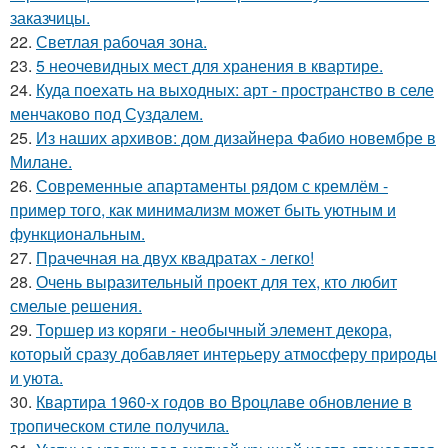
заказчицы.
22.
Светлая рабочая зона.
23.
5 неочевидных мест для хранения в квартире.
24.
Куда поехать на выходных: арт - пространство в селе
менчаково под Суздалем.
25.
Из наших архивов: дом дизайнера Фабио новембре в
Милане.
26.
Современные апартаменты рядом с кремлём -
пример того, как минимализм может быть уютным и
функциональным.
27.
Прачечная на двух квадратах - легко!
28.
Очень выразительный проект для тех, кто любит
смелые решения.
29.
Торшер из коряги - необычный элемент декора,
который сразу добавляет интерьеру атмосферу природы
и уюта.
30.
Квартира 1960-х годов во Вроцлаве обновление в
тропическом стиле получила.