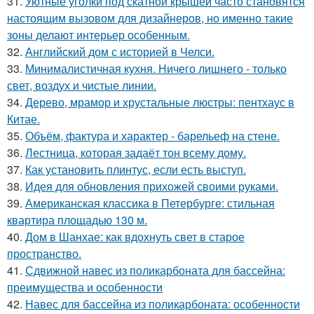
31.
Уютные уголки под скатной крышей часто становятся
настоящим вызовом для дизайнеров, но именно такие
зоны делают интерьер особенным.
32.
Английский дом с историей в Челси.
33.
Минималистичная кухня. Ничего лишнего - только
свет, воздух и чистые линии.
34.
Дерево, мрамор и хрустальные люстры: пентхаус в
Китае.
35.
Объём, фактура и характер - барельеф на стене.
36.
Лестница, которая задаёт тон всему дому.
37.
Как установить плинтус, если есть выступ.
38.
Идея для обновления прихожей своими руками.
39.
Американская классика в Петербурге: стильная
квартира площадью 130 м.
40.
Дом в Шанхае: как вдохнуть свет в старое
пространство.
41.
Сдвижной навес из поликарбоната для бассейна:
преимущества и особенности
42.
Навес для бассейна из поликарбоната: особенности