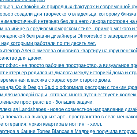
ерьер на спокойных природных фактурах и современной ф
ерьер создали для творческого владельца, которому близка
нималистичный интерьер без лишнего декора построен на 
м на ибице в средиземноморском стиле - пример мягкого и
лондонской белгравии дизайнеры Dimorestudio завершили
, над которыми работали почти десять лет.
хитектор Алена чмелева обновила квартиру на фрунзенской
ранство для двоих.
от офис - не просто рабочее пространство, а визуальное 
от интерьер родился из диалога между историей дома и страс
временная классика с характером старого дома.
манда Oblik Design Studio оформила ресторан с тонким фр
м для молодой пары, которая много путешествует и коллек
ленькое пространство - большие задачи.
ллекция Landshapes - новое совместное направление дизай
да поехать на выходных: арт - пространство в селе менчак
етотерапия: яркая квартира в ноттинг - хилл.
артира в башне Torres Blancas в Мадриде получила вторую 