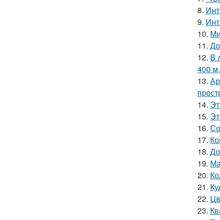
8.
Инт
9.
Инт
10.
Ми
11.
До
12.
В 
400 м
13.
Ар
прост
14.
Эт
15.
Эт
16.
Со
17.
Ко
18.
До
19.
Ма
20.
Ко
21.
Ку
22.
Цв
23.
Кв