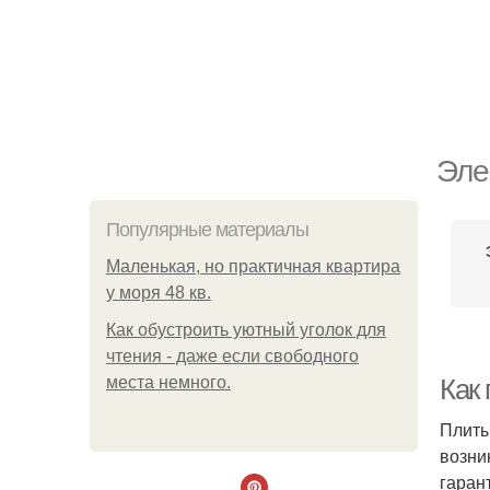
Эле
Популярные материалы
Маленькая, но практичная квартира
у моря 48 кв.
Как обустроить уютный уголок для
чтения - даже если свободного
места немного.
Как
Плиты
возни
гаран