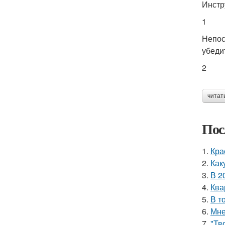
Инстр
1
Непос
убеди
2
читат
Пос
1.
Кра
2.
Как
3.
В 2
4.
Ква
5.
В т
6.
Мне
7.
"Тв