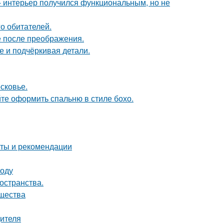
 интерьер получился функциональным, но не
о обитателей.
е после преображения.
е и подчёркивая детали.
сковье.
те оформить спальню в стиле бохо.
еты и рекомендации
воду
остранства.
ущества
дителя