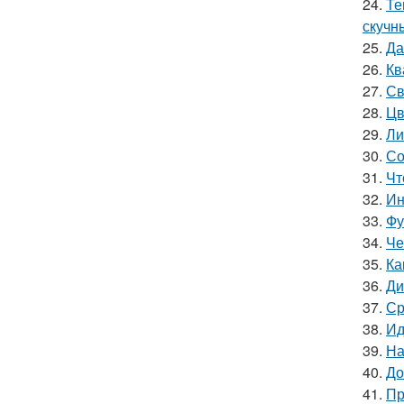
24.
Те
скучн
25.
Да
26.
Кв
27.
Св
28.
Цв
29.
Ли
30.
Со
31.
Чт
32.
Ин
33.
Фу
34.
Че
35.
Ка
36.
Ди
37.
Ср
38.
Ид
39.
На
40.
До
41.
Пр