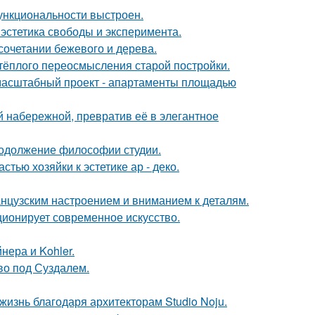
ункциональности выстроен.
 эстетика свободы и эксперимента.
сочетании бежевого и дерева.
 тёплого переосмысления старой постройки.
 масштабный проект - апартаменты площадью
 набережной, превратив её в элегантное
продолжение философии студии.
тью хозяйки к эстетике ар - деко.
анцузским настроением и вниманием к деталям.
ционирует современное искусство.
нера и Kohler.
ово под Суздалем.
жизнь благодаря архитекторам Studio Noju.