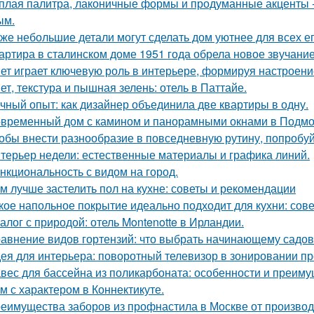
плая палитра, лаконичные формы и продуманные акценты -
ым.
же небольшие детали могут сделать дом уютнее для всех ег
артира в сталинском доме 1951 года обрела новое звучани
ет играет ключевую роль в интерьере, формируя настроени
ет, текстура и пышная зелень: отель в Паттайе.
чный опыт: как дизайнер объединила две квартиры в одну.
временный дом с камином и панорамными окнами в Подмо
обы внести разнообразие в повседневную рутину, попробуй
терьер недели: естественные материалы и графика линий.
нкциональность с видом на город.
м лучше застелить пол на кухне: советы и рекомендации
кое напольное покрытие идеально подходит для кухни: сов
алог с природой: отель Montenotte в Ирландии.
авнение видов гортензий: что выбрать начинающему садо
ея для интерьера: поворотный телевизор в зонировании пр
вес для бассейна из поликарбоната: особенности и преим
м с характером в Коннектикуте.
еимущества заборов из профнастила в Москве от произво