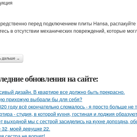
укция
редственно перед подключением плиты Hansa, распакуйте 
тесь в отсутствии механических повреждений, которые могл
ь дальше →
ледние обновления на сайте:
сивый дизайн. В квартире все должно быть прекрасно.
ую прихожую выбрали бы для себя?
020 году всё окончательно сломалось - я просто больше не 
ртира - студия, в которой кухня, гостиная и лоджия образу
от выходной мы с сестрой засиделись на кухне допоздна, об
 32, моей девушке 22.
оя сестра не ворует!