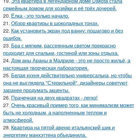
19.
Эта квартира в легендарном доме Dakota стала
семейным домом для хозяйки и её трёх дочерей.
20.
Ёлка - это только начало.
21.
Обзор квартиры в шоколадных тонах.
22.
Как установить экран под ванну: пошагово и без
ошибок.
23.
Бра с мягким, рассеянным светом прекрасно
подходит для спальни, гостиной или зоны отдыха.
24.
Дом аны Араны в Мадриде - это не просто жильё, а
настоящая творческая лаборатория.
25.
Белая кухня действительно универсальна, но чтобы
она не выглядела "Стерильной", дизайнеры советуют
заранее продумать акценты.
26.
Прачечная на двух квадратах - легко!
27.
Очень красивый пример того, как минимализм может
быть не холодным, а наполненным теплом и
атмосферой.
28.
Квартира на пятой авеню итальянский шик и
энергетику манхэттена объединила.