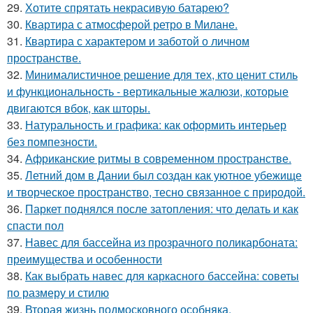
29.
Хотите спрятать некрасивую батарею?
30.
Квартира с атмосферой ретро в Милане.
31.
Квартира с характером и заботой о личном
пространстве.
32.
Минималистичное решение для тех, кто ценит стиль
и функциональность - вертикальные жалюзи, которые
двигаются вбок, как шторы.
33.
Натуральность и графика: как оформить интерьер
без помпезности.
34.
Африканские ритмы в современном пространстве.
35.
Летний дом в Дании был создан как уютное убежище
и творческое пространство, тесно связанное с природой.
36.
Паркет поднялся после затопления: что делать и как
спасти пол
37.
Навес для бассейна из прозрачного поликарбоната:
преимущества и особенности
38.
Как выбрать навес для каркасного бассейна: советы
по размеру и стилю
39.
Вторая жизнь подмосковного особняка.