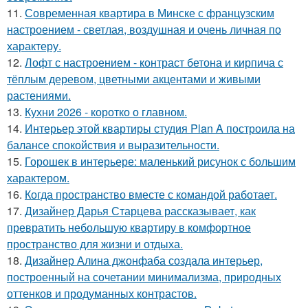
11.
Современная квартира в Минске с французским
настроением - светлая, воздушная и очень личная по
характеру.
12.
Лофт с настроением - контраст бетона и кирпича с
тёплым деревом, цветными акцентами и живыми
растениями.
13.
Кухни 2026 - коротко о главном.
14.
Интерьер этой квартиры студия Plan A построила на
балансе спокойствия и выразительности.
15.
Горошек в интерьере: маленький рисунок с большим
характером.
16.
Когда пространство вместе с командой работает.
17.
Дизайнер Дарья Старцева рассказывает, как
превратить небольшую квартиру в комфортное
пространство для жизни и отдыха.
18.
Дизайнер Алина джонфаба создала интерьер,
построенный на сочетании минимализма, природных
оттенков и продуманных контрастов.