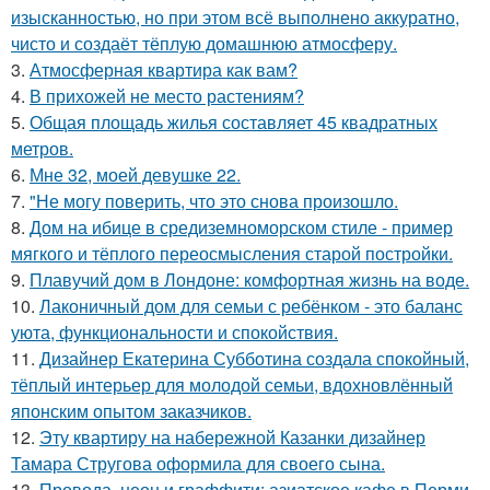
изысканностью, но при этом всё выполнено аккуратно,
чисто и создаёт тёплую домашнюю атмосферу.
3.
Атмосферная квартира как вам?
4.
В прихожей не место растениям?
5.
Общая площадь жилья составляет 45 квадратных
метров.
6.
Мне 32, моей девушке 22.
7.
"Не могу поверить, что это снова произошло.
8.
Дом на ибице в средиземноморском стиле - пример
мягкого и тёплого переосмысления старой постройки.
9.
Плавучий дом в Лондоне: комфортная жизнь на воде.
10.
Лаконичный дом для семьи с ребёнком - это баланс
уюта, функциональности и спокойствия.
11.
Дизайнер Екатерина Субботина создала спокойный,
тёплый интерьер для молодой семьи, вдохновлённый
японским опытом заказчиков.
12.
Эту квартиру на набережной Казанки дизайнер
Тамара Стругова оформила для своего сына.
13.
Провода, неон и граффити: азиатское кафе в Перми.