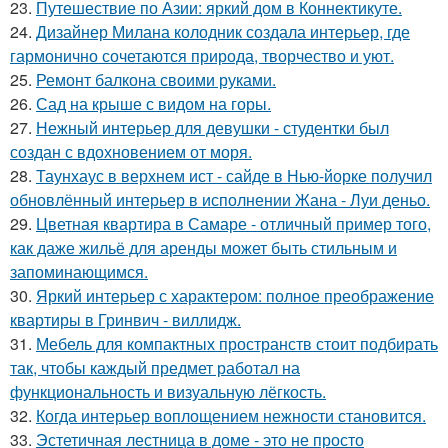
23.
Путешествие по Азии: яркий дом в Коннектикуте.
24.
Дизайнер Милана колодник создала интерьер, где
гармонично сочетаются природа, творчество и уют.
25.
Ремонт балкона своими руками.
26.
Сад на крыше с видом на горы.
27.
Нежный интерьер для девушки - студентки был
создан с вдохновением от моря.
28.
Таунхаус в верхнем ист - сайде в Нью-йорке получил
обновлённый интерьер в исполнении Жана - Луи деньо.
29.
Цветная квартира в Самаре - отличный пример того,
как даже жильё для аренды может быть стильным и
запоминающимся.
30.
Яркий интерьер с характером: полное преображение
квартиры в Гринвич - виллидж.
31.
Мебель для компактных пространств стоит подбирать
так, чтобы каждый предмет работал на
функциональность и визуальную лёгкость.
32.
Когда интерьер воплощением нежности становится.
33.
Эстетичная лестница в доме - это не просто