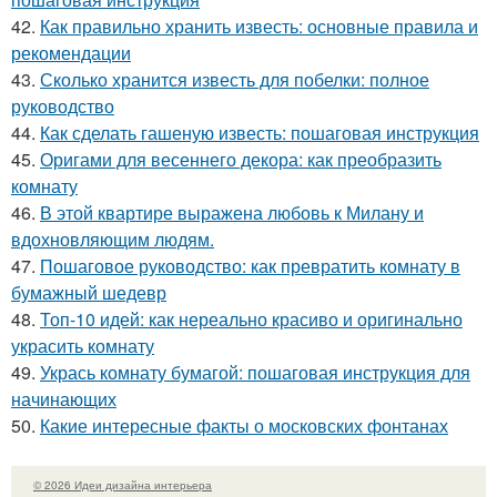
42.
Как правильно хранить известь: основные правила и
рекомендации
43.
Сколько хранится известь для побелки: полное
руководство
44.
Как сделать гашеную известь: пошаговая инструкция
45.
Оригами для весеннего декора: как преобразить
комнату
46.
В этой квартире выражена любовь к Милану и
вдохновляющим людям.
47.
Пошаговое руководство: как превратить комнату в
бумажный шедевр
48.
Топ-10 идей: как нереально красиво и оригинально
украсить комнату
49.
Укрась комнату бумагой: пошаговая инструкция для
начинающих
50.
Какие интересные факты о московских фонтанах
© 2026 Идеи дизайна интерьера