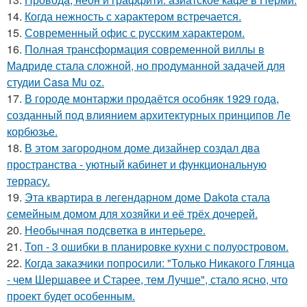
14.
Когда нежность с характером встречается.
15.
Современный офис с русским характером.
16.
Полная трансформация современной виллы в
Мадриде стала сложной, но продуманной задачей для
студии Casa Mu oz.
17.
В городе монтаржи продаётся особняк 1929 года,
созданный под влиянием архитектурных принципов Ле
корбюзье.
18.
В этом загородном доме дизайнер создал два
пространства - уютный кабинет и функциональную
террасу.
19.
Эта квартира в легендарном доме Dakota стала
семейным домом для хозяйки и её трёх дочерей.
20.
Необычная подсветка в интерьере.
21.
Топ - 3 ошибки в планировке кухни с полуостровом.
22.
Когда заказчики попросили: "Только Никакого Глянца
- чем Шершавее и Старее, тем Лучше", стало ясно, что
проект будет особенным.