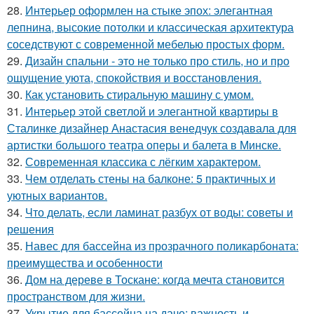
28.
Интерьер оформлен на стыке эпох: элегантная
лепнина, высокие потолки и классическая архитектура
соседствуют с современной мебелью простых форм.
29.
Дизайн спальни - это не только про стиль, но и про
ощущение уюта, спокойствия и восстановления.
30.
Как установить стиральную машину с умом.
31.
Интерьер этой светлой и элегантной квартиры в
Сталинке дизайнер Анастасия венедчук создавала для
артистки большого театра оперы и балета в Минске.
32.
Современная классика с лёгким характером.
33.
Чем отделать стены на балконе: 5 практичных и
уютных вариантов.
34.
Что делать, если ламинат разбух от воды: советы и
решения
35.
Навес для бассейна из прозрачного поликарбоната:
преимущества и особенности
36.
Дом на дереве в Тоскане: когда мечта становится
пространством для жизни.
37.
Укрытие для бассейна на даче: важность и