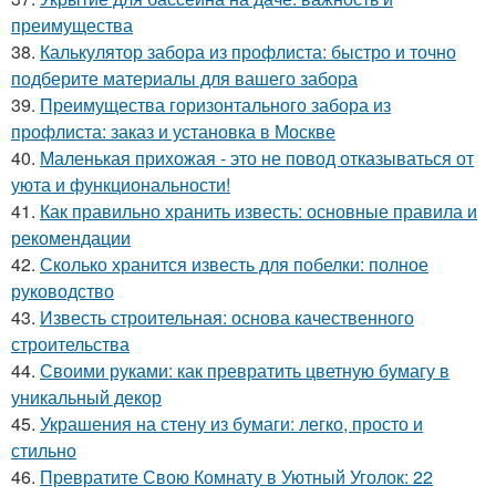
преимущества
38.
Калькулятор забора из профлиста: быстро и точно
подберите материалы для вашего забора
39.
Преимущества горизонтального забора из
профлиста: заказ и установка в Москве
40.
Маленькая прихожая - это не повод отказываться от
уюта и функциональности!
41.
Как правильно хранить известь: основные правила и
рекомендации
42.
Сколько хранится известь для побелки: полное
руководство
43.
Известь строительная: основа качественного
строительства
44.
Своими руками: как превратить цветную бумагу в
уникальный декор
45.
Украшения на стену из бумаги: легко, просто и
стильно
46.
Превратите Свою Комнату в Уютный Уголок: 22