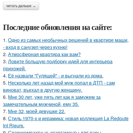
читать дальше →
Последние обновления на сайте:
1.
Одно из самых необычных решений в квартире маши,
- вход в санузел через кухню!
2.
Атмосферная квартира как вам?
3.
Ловите большую подборку идей для интерьера
прихожей.
4.
Её назвали "Гулящей" - и выгнали из дома.
5.
Несколько лет назад мой муж попал в ДТП - сам
виноват, въехал в другую женщину.
6.
Мне 30 лет, уже пять лет как я замужем за
замечательным мужчиной, ему 35.
7.
Мне 32, моей девушке 22.
8.
Стиль 1970-х и керамика: новая коллекция La Redoute
Int Rieurs.
9.
Сверхкомпактные апартаменты для пары