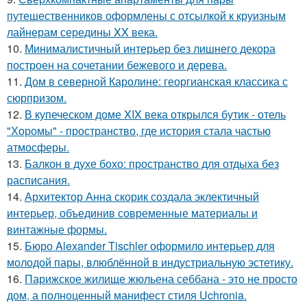
путешественников оформлены с отсылкой к круизным
лайнерам середины XX века.
10.
Минималистичный интерьер без лишнего декора
построен на сочетании бежевого и дерева.
11.
Дом в северной Каролине: георгианская классика с
сюрпризом.
12.
В купеческом доме XIX века открылся бутик - отель
"Хоромы" - пространство, где история стала частью
атмосферы.
13.
Балкон в духе бохо: пространство для отдыха без
расписания.
14.
Архитектор Анна скорик создала эклектичный
интерьер, объединив современные материалы и
винтажные формы.
15.
Бюро Alexander Tischler оформило интерьер для
молодой пары, влюблённой в индустриальную эстетику.
16.
Парижское жилище жюльена себбана - это не просто
дом, а полноценный манифест стиля Uchronia.