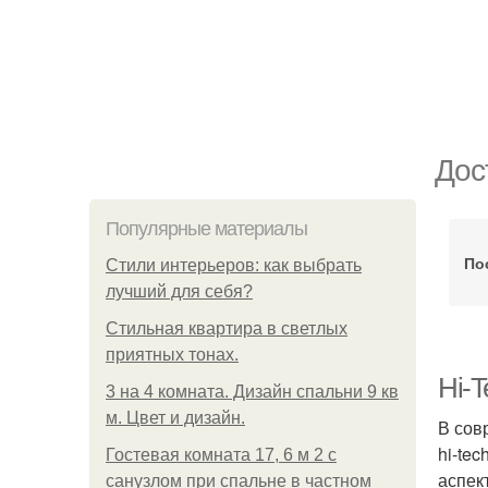
Дос
Популярные материалы
По
Стили интерьеров: как выбрать
лучший для себя?
Стильная квартира в светлых
приятных тонах.
Hi-
3 на 4 комната. Дизайн спальни 9 кв
м. Цвет и дизайн.
В сов
hi-te
Гостевая комната 17, 6 м 2 с
аспек
санузлом при спальне в частном