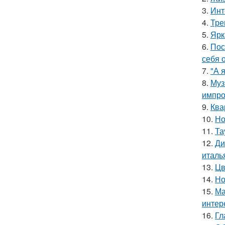
3.
Инт
4.
Тре
5.
Ярк
6.
Пос
себя 
7.
"А 
8.
Муз
импро
9.
Ква
10.
Но
11.
Та
12.
Ди
италь
13.
Цв
14.
Но
15.
Ма
интер
16.
Гл