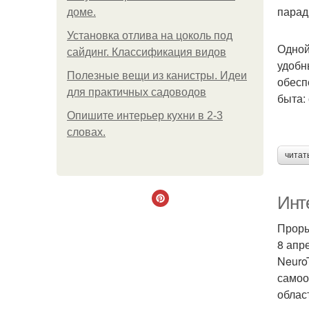
парад
доме.
Установка отлива на цоколь под
Одной
сайдинг. Классификация видов
удобн
Полезные вещи из канистры. Идеи
обесп
для практичных садоводов
быта:
Опишите интерьер кухни в 2-3
словах.
читат
Инте
Проры
8 апр
Neuro
самоо
облас