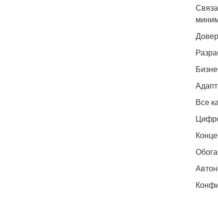
Связа
миним
Довер
Разра
Бизне
Адапт
Все к
Цифро
Конце
Обога
Автон
Конфи