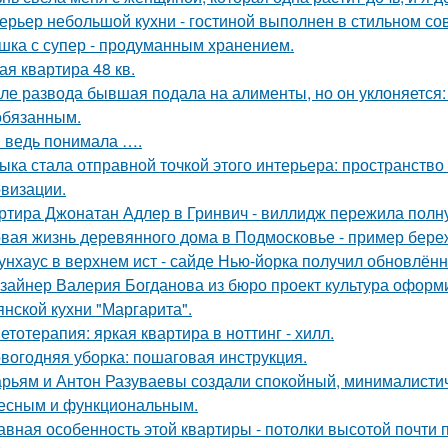
ерьер небольшой кухни - гостиной выполнен в стильном со
шка с супер - продуманным хранением.
ая квартира 48 кв.
ле развода бывшая подала на алименты, но он уклоняется: 
обязанным.
я ведь понимала ….
ыка стала отправной точкой этого интерьера: пространство
визации.
ртира Джонатан Адлер в Гринвич - виллидж пережила полну
вая жизнь деревянного дома в Подмосковье - пример береж
унхаус в верхнем ист - сайде Нью-йорка получил обновлённ
зайнер Валерия Богданова из бюро проект культура оформ
янской кухни "Маргарита".
етотерапия: яркая квартира в ноттинг - хилл.
вогодняя уборка: пошаговая инструкция.
рьям и Антон Разуваевы создали спокойный, минималистич
есным и функциональным.
авная особенность этой квартиры - потолки высотой почти п