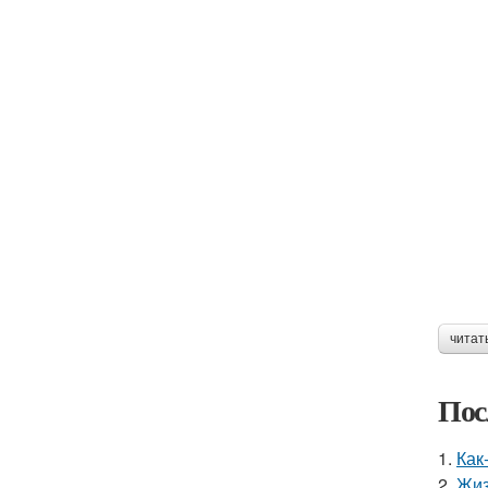
читат
Пос
1.
Как
2.
Жиз