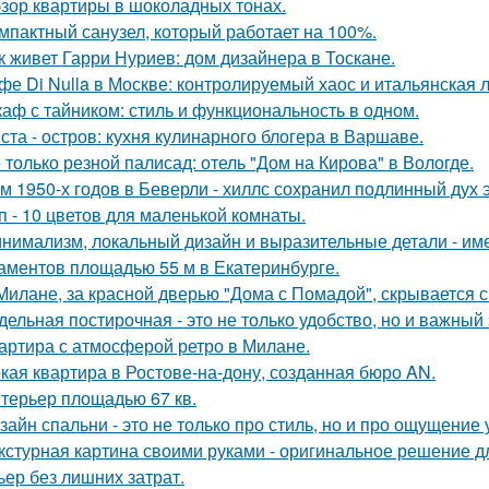
зор квартиры в шоколадных тонах.
мпактный санузел, который работает на 100%.
к живет Гарри Нуриев: дом дизайнера в Тоскане.
фе Di Nulla в Москве: контролируемый хаос и итальянская л
аф с тайником: стиль и функциональность в одном.
ста - остров: кухня кулинарного блогера в Варшаве.
 только резной палисад: отель "Дом на Кирова" в Вологде.
м 1950-х годов в Беверли - хиллс сохранил подлинный дух 
п - 10 цветов для маленькой комнаты.
нимализм, локальный дизайн и выразительные детали - име
аментов площадью 55 м в Екатеринбурге.
Милане, за красной дверью "Дома с Помадой", скрывается с
дельная постирочная - это не только удобство, но и важны
артира с атмосферой ретро в Милане.
кая квартира в Ростове-на-дону, созданная бюро AN.
терьер площадью 67 кв.
зайн спальни - это не только про стиль, но и про ощущение
кстурная картина своими руками - оригинальное решение для
ьер без лишних затрат.