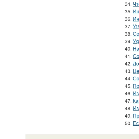
34.
Чт
35.
Ин
36.
Ин
37.
Уг
38.
Со
39.
Ук
40.
На
41.
Со
42.
До
43.
Це
44.
Со
45.
По
46.
Из
47.
Ка
48.
Из
49.
Пр
50.
Ес