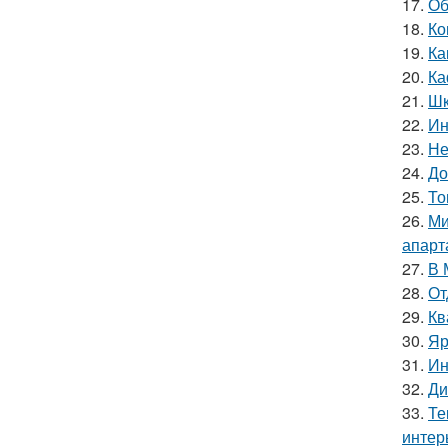
17.
Об
18.
Ко
19.
Ка
20.
Ка
21.
Шк
22.
Ин
23.
Не
24.
До
25.
То
26.
Ми
апарт
27.
В 
28.
От
29.
Кв
30.
Яр
31.
Ин
32.
Ди
33.
Те
интер