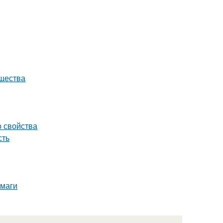
ущества
о свойства
сть
умаги