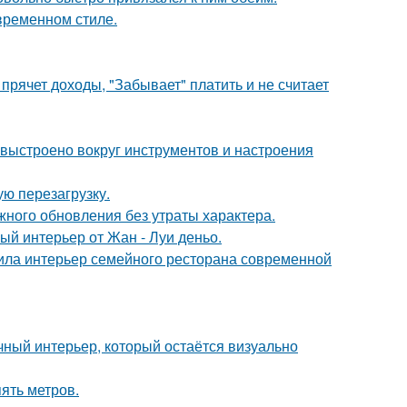
временном стиле.
прячет доходы, "Забывает" платить и не считает
 выстроено вокруг инструментов и настроения
ю перезагрузку.
ного обновления без утраты характера.
ый интерьер от Жан - Луи деньо.
ила интерьер семейного ресторана современной
ный интерьер, который остаётся визуально
ять метров.