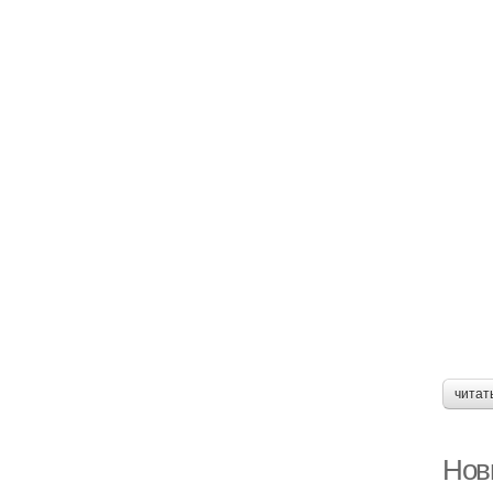
читат
Нови