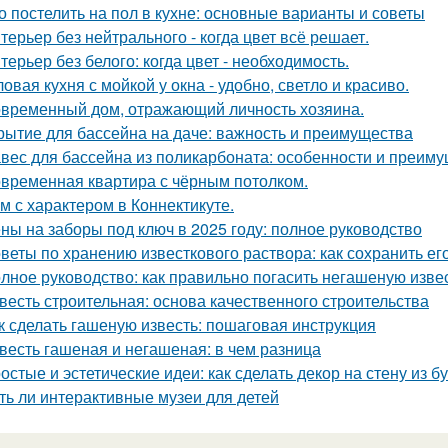
о постелить на пол в кухне: основные варианты и советы
терьер без нейтрального - когда цвет всё решает.
терьер без белого: когда цвет - необходимость.
ловая кухня с мойкой у окна - удобно, светло и красиво.
временный дом, отражающий личность хозяина.
рытие для бассейна на даче: важность и преимущества
вес для бассейна из поликарбоната: особенности и преим
временная квартира с чёрным потолком.
м с характером в Коннектикуте.
ны на заборы под ключ в 2025 году: полное руководство
веты по хранению известкового раствора: как сохранить ег
лное руководство: как правильно погасить негашеную изве
весть строительная: основа качественного строительства
к сделать гашеную известь: пошаговая инструкция
весть гашеная и негашеная: в чем разница
остые и эстетические идеи: как сделать декор на стену из б
ть ли интерактивные музеи для детей