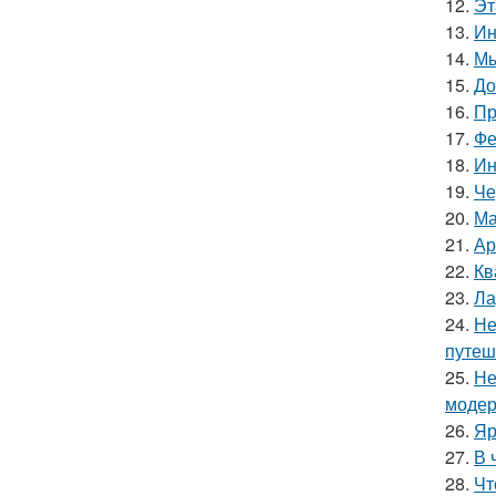
12.
Эт
13.
Ин
14.
Мы
15.
До
16.
Пр
17.
Фе
18.
Ин
19.
Че
20.
Ма
21.
Ар
22.
Кв
23.
Ла
24.
Не
путеш
25.
Не
модер
26.
Яр
27.
В 
28.
Чт