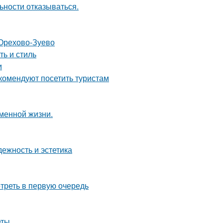
ьности отказываться.
 Орехово-Зуево
ть и стиль
и
комендуют посетить туристам
еменной жизни.
ежность и эстетика
треть в первую очередь
еты