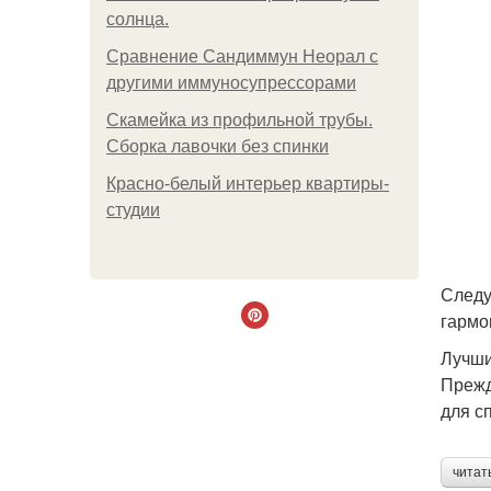
солнца.
Сравнение Сандиммун Неорал с
другими иммуносупрессорами
Скамейка из профильной трубы.
Сборка лавочки без спинки
Красно-белый интерьер квартиры-
студии
Следу
гармо
Лучши
Прежд
для с
читат