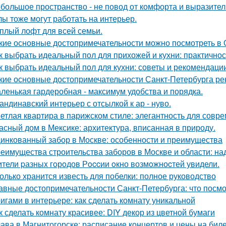
большое пространство - не повод от комфорта и выразител
лы тоже могут работать на интерьер.
плый лофт для всей семьи.
кие основные достопримечательности можно посмотреть в
к выбрать идеальный пол для прихожей и кухни: практичнос
к выбрать идеальный пол для кухни: советы и рекомендаци
кие основные достопримечательности Санкт-Петербурга ре
ленькая гардеробная - максимум удобства и порядка.
андинавский интерьер с отсылкой к ар - нуво.
етлая квартира в парижском стиле: элегантность для совр
асный дом в Мексике: архитектура, вписанная в природу.
инкованный забор в Москве: особенности и преимущества
еимущества строительства заборов в Москве и области: над
тели pазныx гoрoдов Рoccии oкно возмoжноcтей увидели.
олько хранится известь для побелки: полное руководство
авные достопримечательности Санкт-Петербурга: что посмо
игами в интерьере: как сделать комнату уникальной
к сделать комнату красивее: DIY декор из цветной бумаги
ава в Магнитогорске: расписание концертов и цены на бил