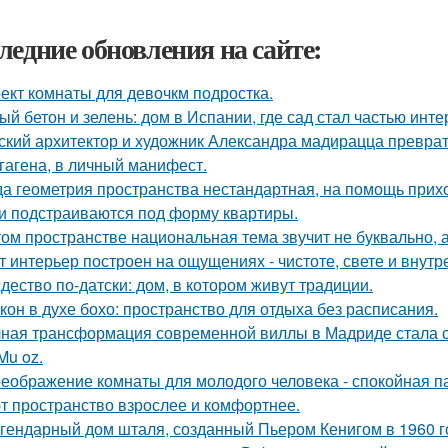
ледние обновления на сайте:
ект комнаты для девочкм подростка.
ый бетон и зелень: дом в Испании, где сад стал частью инте
ский архитектор и художник Александра мадирацца преврат
гагена, в личный манифест.
да геометрия пространства нестандартная, на помощь прих
и подстраиваются под форму квартиры.
том пространстве национальная тема звучит не буквально, 
т интерьер построен на ощущениях - чистоте, свете и внутр
дество по-датски: дом, в котором живут традиции.
кон в духе бохо: пространство для отдыха без расписания.
ная трансформация современной виллы в Мадриде стала с
Mu oz.
еображение комнаты для молодого человека - спокойная п
т пространство взрослее и комфортнее.
гендарный дом шталя, созданный Пьером Кенигом в 1960 г