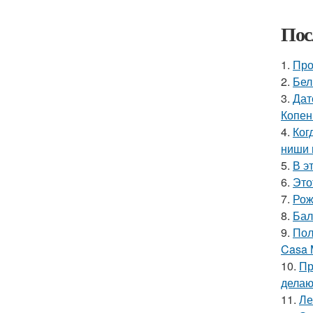
Пос
1.
Про
2.
Бел
3.
Дат
Копен
4.
Ког
ниши 
5.
В э
6.
Это
7.
Рож
8.
Бал
9.
Пол
Casa 
10.
Пр
делаю
11.
Ле