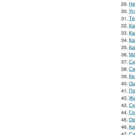
29.
Не
30.
Уг
31.
Тё
32.
Ка
33.
Ка
34.
Ка
35.
Ка
36.
Ма
37.
Ск
38.
Св
39.
Кр
40.
Оц
41.
Пр
42.
Жи
43.
Ск
44.
Гл
45.
Ор
46.
Ка
47.
Сл