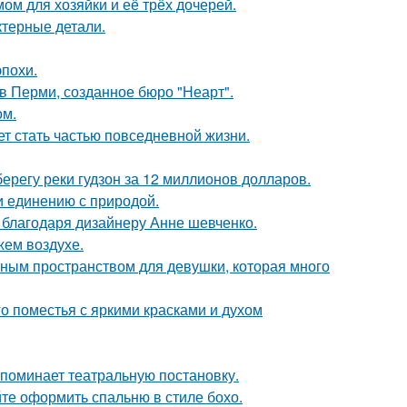
ом для хозяйки и её трёх дочерей.
ктерные детали.
эпохи.
в Перми, созданное бюро "Неарт".
ом.
жет стать частью повседневной жизни.
берегу реки гудзон за 12 миллионов долларов.
и единению с природой.
 благодаря дизайнеру Анне шевченко.
жем воздухе.
тным пространством для девушки, которая много
о поместья с яркими красками и духом
напоминает театральную постановку.
те оформить спальню в стиле бохо.