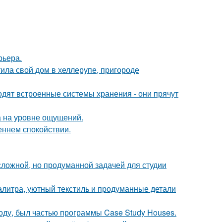
рьера.
ила свой дом в хеллерупе, пригороде
одят встроенные системы хранения - они прячут
а на уровне ощущений.
еннем спокойствии.
ложной, но продуманной задачей для студии
алитра, уютный текстиль и продуманные детали
оду, был частью программы Case Study Houses.