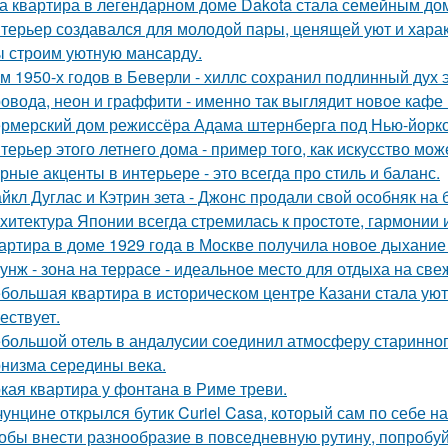
а квартира в легендарном доме Dakota стала семейным дом
терьер создавался для молодой пары, ценящей уют и хара
 строим уютную мансарду.
м 1950-х годов в Беверли - хиллс сохранил подлинный дух 
овода, неон и граффити - именно так выглядит новое кафе 
рмерский дом режиссёра Адама штернберга под Нью-йорк
терьер этого летнего дома - пример того, как искусство мо
рные акценты в интерьере - это всегда про стиль и баланс.
йкл Дуглас и Кэтрин зета - Джонс продали свой особняк на 
хитектура Японии всегда стремилась к простоте, гармонии 
артира в доме 1929 года в Москве получила новое дыхание
унж - зона на террасе - идеальное место для отдыха на све
большая квартира в историческом центре Казани стала ую
ествует.
большой отель в андалусии соединил атмосферу старинног
низма середины века.
кая квартира у фонтана в Риме треви.
чунцине открылся бутик Curiel Casa, который сам по себе 
обы внести разнообразие в повседневную рутину, попробуй