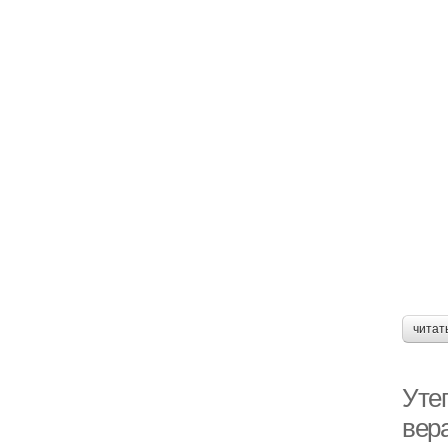
читат
Уте
вер