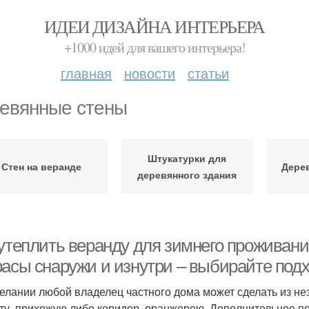
ИДЕИ ДИЗАЙНА ИНТЕРЬЕРА
+1000 идей для вашего интерьера!
главная
новости
статьи
евянные стены
Штукатурки для
Стен на веранде
Дере
деревянного здания
 утеплить веранду для зимнего проживан
расы снаружи и изнутри – выбирайте под
елании любой владелец частного дома может сделать из н
ту, прихожую либо коридор, оранжерею. Дополнительное п