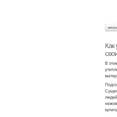
читат
Как
сво
В это
утепл
матер
Подго
Сущес
людей
ножов
купит