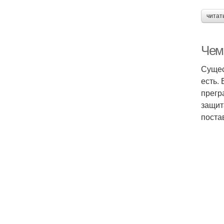
читат
Чем
Сущес
есть.
прегр
защит
поста