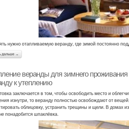
ять нужно отапливаемую веранду, где зимой постоянно п
ь дальше →
пление веранды для зимнего проживания 
анду к утеплению
товка заключается в том, чтобы освободить место и облег
ения изнутри, то веранду полностью освобождают от вещей
тировать облицовку, устранить трещины и щели. В домах из 
че понадобится шпаклёвка.