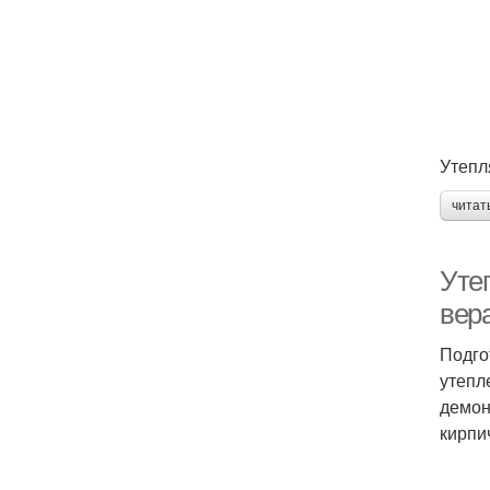
Утепл
читат
Уте
вер
Подго
утепл
демон
кирпи