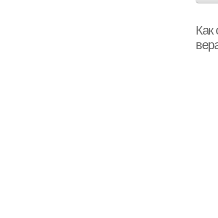
Как
вер