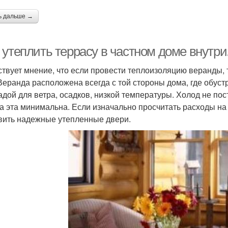
ь дальше →
 утеплить террасу в частном доме внутри
твует мнение, что если провести теплоизоляцию веранды, т
 Веранда расположена всегда с той стороны дома, где обус
адой для ветра, осадков, низкой температуры. Холод не пос
а эта минимальна. Если изначально просчитать расходы на
вить надежные утепленные двери.