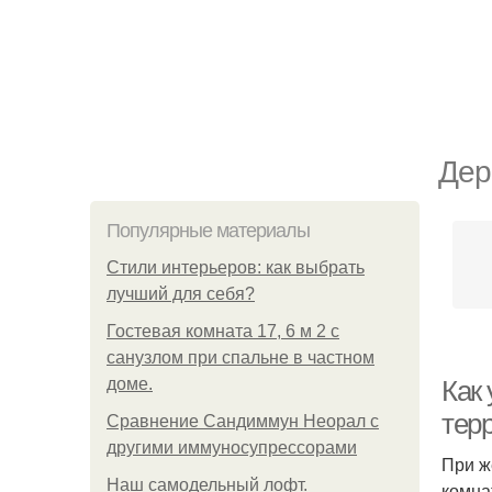
Дер
Популярные материалы
Стили интерьеров: как выбрать
лучший для себя?
Гостевая комната 17, 6 м 2 с
санузлом при спальне в частном
доме.
Как
тер
Сравнение Сандиммун Неорал с
другими иммуносупрессорами
При ж
Наш самодельный лофт.
комна