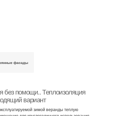
вянные фасады
ия без помощи.. Теплоизоляция
ходящий вариант
еэксплуатируемой зимой веранды теплую
омещение для круглогодичного использования