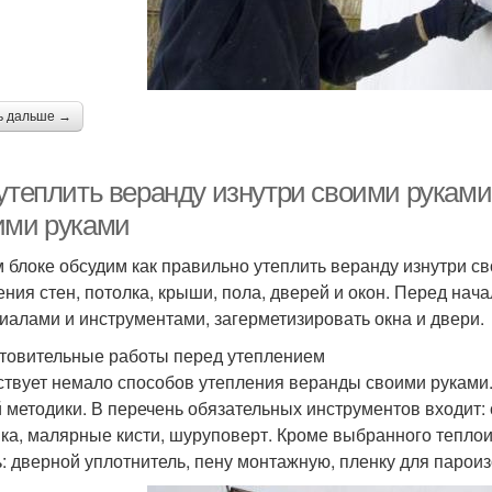
ь дальше →
 утеплить веранду изнутри своими рукам
ими руками
м блоке обсудим как правильно утеплить веранду изнутри с
ения стен, потолка, крыши, пола, дверей и окон. Перед нач
иалами и инструментами, загерметизировать окна и двери.
товительные работы перед утеплением
твует немало способов утепления веранды своими руками
 методики. В перечень обязательных инструментов входит: 
ка, малярные кисти, шуруповерт. Кроме выбранного тепло
ь: дверной уплотнитель, пену монтажную, пленку для пароиз