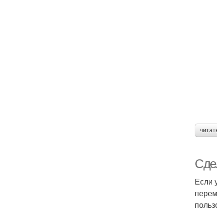
читат
Сдел
Если 
перем
польз