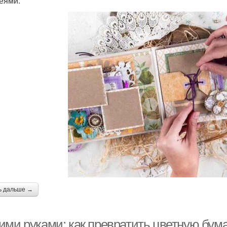
еями.
ь дальше →
ими руками: как превратить цветную бума