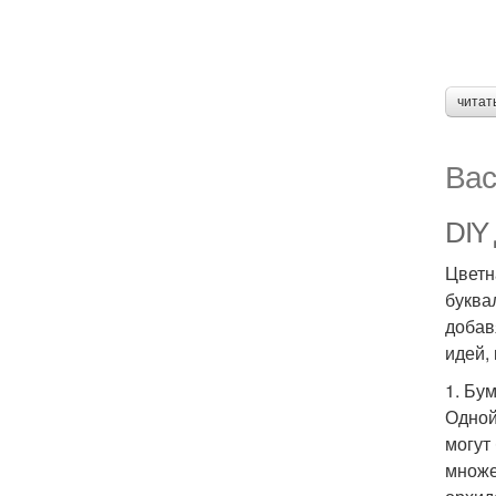
читат
Вас
DIY 
Цветн
буква
добав
идей,
1. Бу
Одной
могут
множе