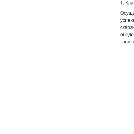
1. Кл
Осуще
успех
сквоз
обеде
завис