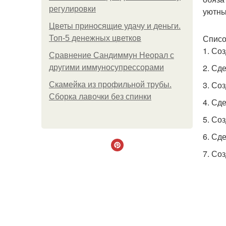
регулировки
уютны
Цветы приносящие удачу и деньги.
Списо
Топ-5 денежных цветков
1. Со
Сравнение Сандиммун Неорал с
2. Сд
другими иммуносупрессорами
3. Со
Скамейка из профильной трубы.
Сборка лавочки без спинки
4. Сд
5. Со
6. Сд
7. Со