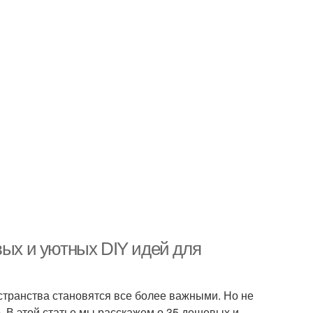
вых и уютных DIY идей для
странства становятся все более важными. Но не
. В этой статье мы расскажем о 35 дешевых и