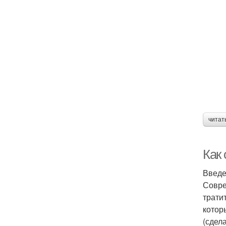
читат
Как 
Введ
Совре
трати
котор
(сдел