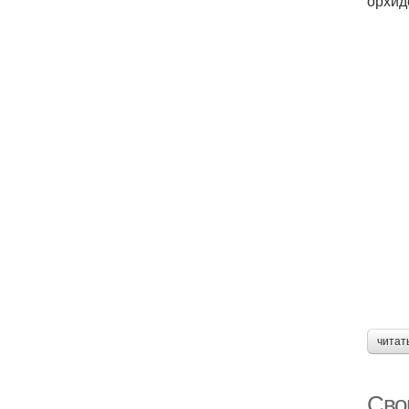
орхид
читат
Сво