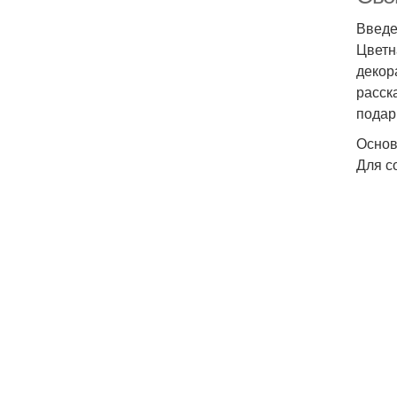
Введ
Цветн
декор
расск
подар
Основ
Для с