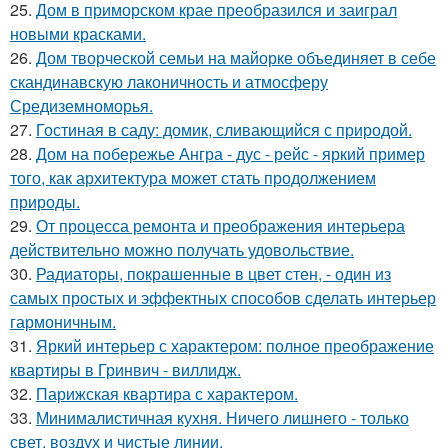
25.
Дом в приморском крае преобразился и заиграл
новыми красками.
26.
Дом творческой семьи на майорке объединяет в себе
скандинавскую лаконичность и атмосферу
Средиземноморья.
27.
Гостиная в саду: домик, сливающийся с природой.
28.
Дом на побережье Ангра - дус - рейс - яркий пример
того, как архитектура может стать продолжением
природы.
29.
От процесса ремонта и преображения интерьера
действительно можно получать удовольствие.
30.
Радиаторы, покрашенные в цвет стен, - один из
самых простых и эффектных способов сделать интерьер
гармоничным.
31.
Яркий интерьер с характером: полное преображение
квартиры в Гринвич - виллидж.
32.
Парижская квартира с характером.
33.
Минималистичная кухня. Ничего лишнего - только
свет, воздух и чистые линии.