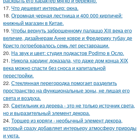
раскрыть его характер мягко и бережно.
17.
Что дешевит интерьер: окна.
18.
Огромная черная лестница и 400 000 кирпичей:
книжный магазин в Китае.
19.
Чтобы вернуть заброшенному палаццо Xiii века его
величие, дизайнерам Анне ковре и Фредерику тубау де
Кристо потребовалось семь лет реставрации.
20.
На звук и цвет: студия подкастов Podimo в Осло.
21.
Никола хардинг доказала, что даже дом конца XIX
века можно спасти без сноса и капитальной
перестройки.
22.
Стеклянная перегородка помогает разделить
пространство на функциональные зоны, не лишая его
света и воздуха.
23.
Светильник из дерева - это не только источник света,
но и выразительный элемент декора.
24.
Торшер из коряги - необычный элемент декора,
который сразу добавляет интерьеру атмосферу природы
и уюта.