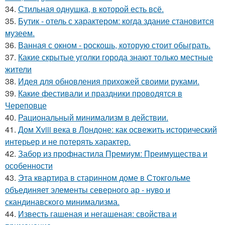
34.
Стильная однушка, в которой есть всё.
35.
Бутик - отель с характером: когда здание становится
музеем.
36.
Ванная с окном - роскошь, которую стоит обыграть.
37.
Какие скрытые уголки города знают только местные
жители
38.
Идея для обновления прихожей своими руками.
39.
Какие фестивали и праздники проводятся в
Череповце
40.
Рациональный минимализм в действии.
41.
Дом Xviii века в Лондоне: как освежить исторический
интерьер и не потерять характер.
42.
Забор из профнастила Премиум: Преимущества и
особенности
43.
Эта квартира в старинном доме в Стокгольме
объединяет элементы северного ар - нуво и
скандинавского минимализма.
44.
Известь гашеная и негашеная: свойства и