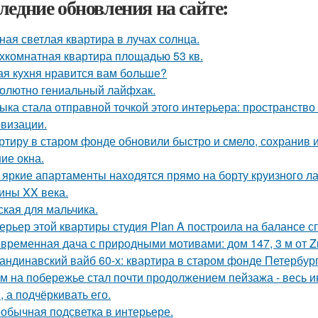
ледние обновления на сайте:
ная светлая квартира в лучах солнца.
хкомнатная квартира площадью 53 кв.
ая кухня нравится вам больше?
олютно гениальный лайфхак.
ыка стала отправной точкой этого интерьера: пространство
визации.
ртиру в старом фонде обновили быстро и смело, сохранив и
ие окна.
 яркие апартаменты находятся прямо на борту круизного ла
ины XX века.
ская для мальчика.
ерьер этой квартиры студия Plan A построила на балансе с
временная дача с природными мотивами: дом 147, 3 м от Zro
андинавский вайб 60-х: квартира в старом фонде Петербург
м на побережье стал почти продолжением пейзажа - весь ин
, а подчёркивать его.
обычная подсветка в интерьере.