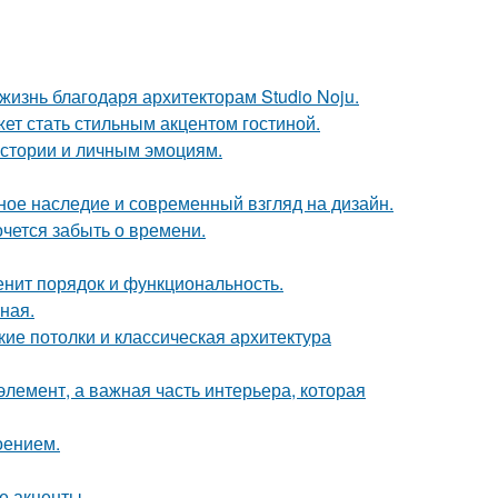
жизнь благодаря архитекторам Studio Noju.
ет стать стильным акцентом гостиной.
истории и личным эмоциям.
ьное наследие и современный взгляд на дизайн.
хочется забыть о времени.
енит порядок и функциональность.
ная.
ие потолки и классическая архитектура
элемент, а важная часть интерьера, которая
оением.
е акценты.