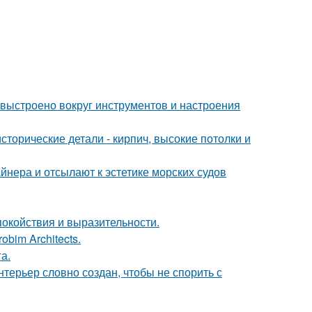
 выстроено вокруг инструментов и настроения
сторические детали - кирпич, высокие потолки и
йнера и отсылают к эстетике морских судов
покойствия и выразительности.
bim Architects.
а.
терьер словно создан, чтобы не спорить с