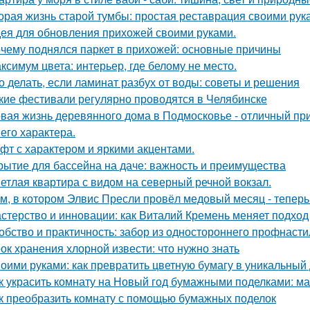
орая жизнь старой тумбы: простая реставрация своими рук
ея для обновления прихожей своими руками.
чему поднялся паркет в прихожей: основные причины
ксимум цвета: интерьер, где белому не место.
о делать, если ламинат разбух от воды: советы и решения
кие фестивали регулярно проводятся в Челябинске
вая жизнь деревянного дома в Подмосковье - отличный при
 его характера.
фт с характером и яркими акцентами.
рытие для бассейна на даче: важность и преимущества
етлая квартира с видом на северный речной вокзал.
м, в котором Элвис Пресли провёл медовый месяц - тепер
стерство и инновации: как Виталий Кремень меняет подход
обство и практичность: забор из одностороннего профнасти
ок хранения хлорной извести: что нужно знать
оими руками: как превратить цветную бумагу в уникальный
к украсить комнату на Новый год бумажными поделками: ма
к преобразить комнату с помощью бумажных поделок