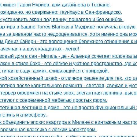
к живет Гарри Нуриев: дом дизайнера в Тоскане.
ожиданно, но сдержанно: таунхаус в Сан-франциско.
к установить экран под ванну: пошагово и без ошибок.
артира в башне Torres Blancas в Мадриде получила вторую 
на за диваном часто недооценивается, хотя именно она мож
м Дениз байерн - это воплощение бережного отношения к 
ачечная на двух квадратах - легко!
зовый дом в сан - Мигель - де - Альенде сочетает колониал
лкон в стиле бохо - это лёгкое и уютное пространство, где 
стиная в саду: домик, сливающийся с природой.
кой хозяйственный шкаф - отличное решение для тех, кто ц
артира после капитального ремонта - светлая, свежая и уют
терьер оформлен на стыке эпох: элегантная лепнина, высок
ствуют с современной мебелью простых форм.
тетичная лестница в доме - это не просто функциональный 
т стиль и атмосферу.
к объединить эпохи: квартира в Милане с винтажным настр
временная классика с лёгким характером.
артира у моря в стиле ваби - саби: тишина, свет и природны