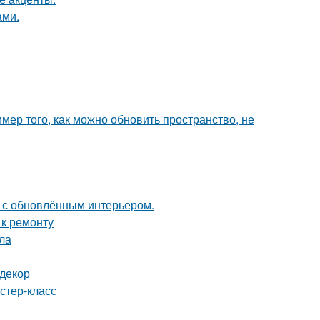
ами.
мер того, как можно обновить пространство, не
ь с обновлённым интерьером.
 к ремонту
ла
 декор
стер-класс