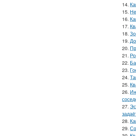
14.
Ка
15.
Не
16.
Ка
17.
Кв
18.
Зо
19.
До
20.
Пр
21.
Ро
22.
Ба
23.
Го
24.
Та
25.
Кв
26.
Ин
сосед
27.
Эс
задаё
28.
Ка
29.
Со
30.
Кв