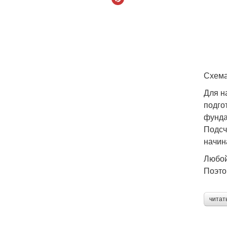
Схема
Для н
подго
фунда
Подсч
начин
Любой
Поэто
читат