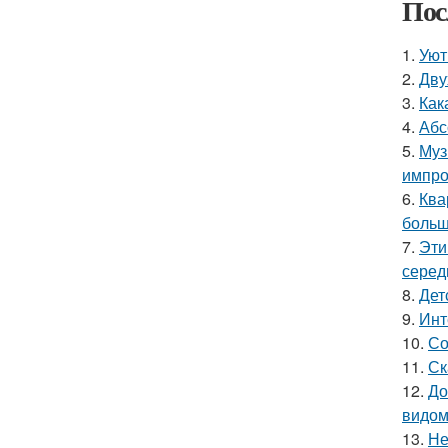
Пос
1.
Уют
2.
Дву
3.
Как
4.
Абс
5.
Муз
импро
6.
Ква
больш
7.
Эти
серед
8.
Дет
9.
Инт
10.
Со
11.
Ск
12.
До
видом
13.
Не