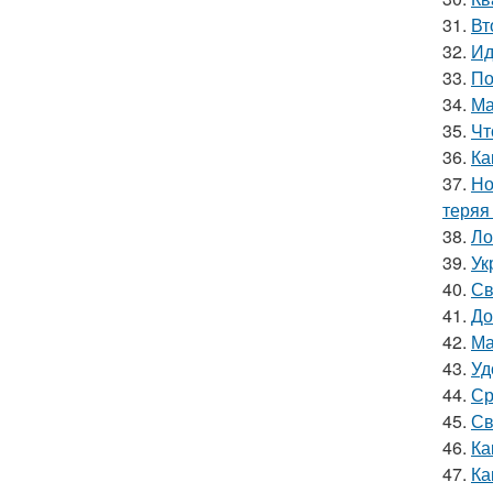
31.
Вт
32.
Ид
33.
По
34.
Ма
35.
Чт
36.
Ка
37.
Но
теряя
38.
Ло
39.
Ук
40.
Св
41.
До
42.
Ма
43.
Уд
44.
Ср
45.
Св
46.
Ка
47.
Ка