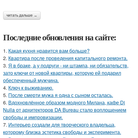
читать дальше →
Последние обновления на сайте:
1.
Какая кухня нравится вам больше?
2.
Квартира после проведения капитального ремонта.
3.
Я в браке, а у подруги - ни штампа, ни обязательств,
зато ключи от новой квартиры, которую ей подарил
обеспеченный мужчина.
4.
Ключ к выживанию.
5.
После смерти мужа я одна с сыном осталась.
6.
Вдохновлённое образом модного Милана, кафе Di
Nulla от архитекторов DA Bureau стало воплощением
свободы и импровизации.
7.
Интерьер создали для творческого владельца,
которому близка эстетика свободы и эксперимента.