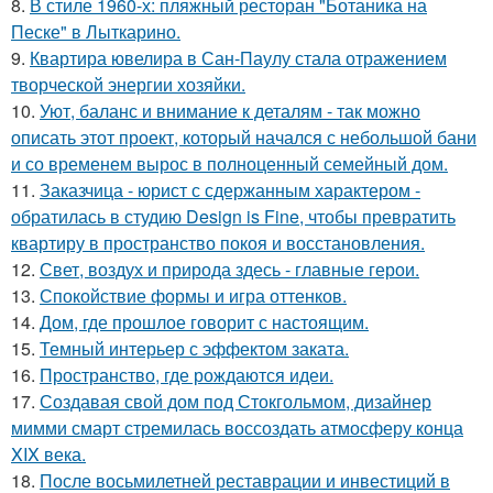
8.
В стиле 1960-х: пляжный ресторан "Ботаника на
Песке" в Лыткарино.
9.
Квартира ювелира в Сан-Паулу стала отражением
творческой энергии хозяйки.
10.
Уют, баланс и внимание к деталям - так можно
описать этот проект, который начался с небольшой бани
и со временем вырос в полноценный семейный дом.
11.
Заказчица - юрист с сдержанным характером -
обратилась в студию Design is Fine, чтобы превратить
квартиру в пространство покоя и восстановления.
12.
Свет, воздух и природа здесь - главные герои.
13.
Спокойствие формы и игра оттенков.
14.
Дом, где прошлое говорит с настоящим.
15.
Темный интерьер с эффектом заката.
16.
Пространство, где рождаются идеи.
17.
Создавая свой дом под Стокгольмом, дизайнер
мимми смарт стремилась воссоздать атмосферу конца
XIX века.
18.
После восьмилетней реставрации и инвестиций в