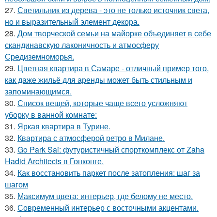
27.
Светильник из дерева - это не только источник света,
но и выразительный элемент декора.
28.
Дом творческой семьи на майорке объединяет в себе
скандинавскую лаконичность и атмосферу
Средиземноморья.
29.
Цветная квартира в Самаре - отличный пример того,
как даже жильё для аренды может быть стильным и
запоминающимся.
30.
Список вещей, которые чаще всего усложняют
уборку в ванной комнате:
31.
Яркая квартира в Турине.
32.
Квартира с атмосферой ретро в Милане.
33.
Go Park Sai: футуристичный спорткомплекс от Zaha
Hadid Architects в Гонконге.
34.
Как восстановить паркет после затопления: шаг за
шагом
35.
Максимум цвета: интерьер, где белому не место.
36.
Современный интерьер с восточными акцентами.