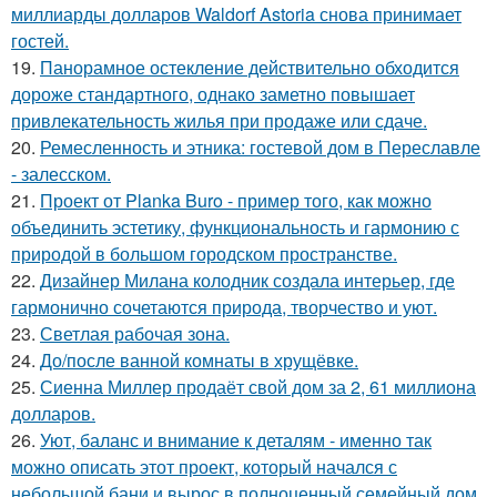
миллиарды долларов Waldorf Astoria снова принимает
гостей.
19.
Панорамное остекление действительно обходится
дороже стандартного, однако заметно повышает
привлекательность жилья при продаже или сдаче.
20.
Ремесленность и этника: гостевой дом в Переславле
- залесском.
21.
Проект от Planka Buro - пример того, как можно
объединить эстетику, функциональность и гармонию с
природой в большом городском пространстве.
22.
Дизайнер Милана колодник создала интерьер, где
гармонично сочетаются природа, творчество и уют.
23.
Светлая рабочая зона.
24.
До/после ванной комнаты в хрущёвке.
25.
Сиенна Миллер продаёт свой дом за 2, 61 миллиона
долларов.
26.
Уют, баланс и внимание к деталям - именно так
можно описать этот проект, который начался с
небольшой бани и вырос в полноценный семейный дом.