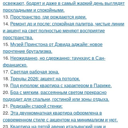
освежают, бодрят и даже в самый жаркий день выглядят
прохладными и спокойными.
13.
Пространство, где рождаются идеи.
14.
Ремонт до и после: спокойная палитра, чистые линии
и акцент на свет полностью меняют восприятие
пространства.
15.
Музей Принстона от Дэвида аджайе: новое
прочтение брутализма.
16.
Неожиданно, но сдержанно: таунхаус в Сан-
франциско.
17.
Светлая рабочая зона.
18.
Тренды 2026: акцент на потолок.
19.
Под куполом: квартира с характером в Париже.
20.
Бра с мягким, рассеянным светом прекрасно
подходит для спальни, гостиной или зоны отдыха.
21.
Редизайн старой стенки:
22.
Эта двухкомнатная квартира оформлена в
современном стиле с акцентом на минимализм и уют.
23.
Квартира на пятой авеню итальянский шик и