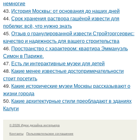
немногие
43.
История Москвы: от основания до наших дней
44.
Срок хранения раствора гашёной извести для
побелки: всё, что нужно знать
45.
Отзыв о гранулированной извести Стройторгсервис:
качество и надежность для вашего строительства
46.
Пространство с характером: квартира Эммануэль
Симон в Париже.
47.
Есть ли интерактивные музеи для детей
48.
Какие менее известные достопримечательности
стоит посетить
49.
Какие исторические музеи Москвы рассказывают о
жизни города
50.
Какие архитектурные стили преобладают в зданиях
Калуги
© 2026 Идеи дизайна интерьера
Контакты
Пользовательское соглашение