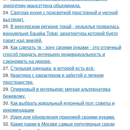
энергетику манхэттена объединила.
24.
Светлая кухня с подсветкой просторной и уютной
выглядит.
25.
В венгерском регионе токай - хедьялья появилась
винодельня Sauska Tokaj, архитектура которой будто
парит над землёй.
26.
Как сделать тв - зону своими руками - это отличный
способ придать интерьеру индивидуальность и
сэкономить на декоре.
27.
Стильная однушка, в которой есть всё.
28.
Квартира с характером и заботой о личном
пространстве.
29.
Оливковый в интерьере: мягкая альтернатива
бежевому.
30.
Как выбрать идеальный кухонный пол: советы и
рекомендации
31.
Идея для обновления прихожей своими руками.
32.
Какие парки в Москве самые популярные среди