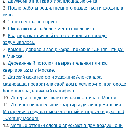
2.
Двухкомнатная квартира площадью 64 кв.
3.
После работы решил немного развеяться и сходить в
кино.
4.
"Твоя сестра не ворует!
5.
Школа жизни: рабочее место школьника.
6.
Квартира как личный остров тишины в городе
задумывалась.
7.
Камень, дерево и заяц: кафе - пекарня "Синяя Птица"
в Минске.
8.
Деревянный потолок и выразительная плитка:
квартира 62 м в Москве.
9.
Датский архитектор и художник Александра
мадирацца превратила свой дом в хеллерупе, пригороде
Копенгагена, в личный манифест.
10.
Интерьер недели: эклектичная квартира в Москве.
11.
Из типовой панельной квартиры дизайнер Валерия
Макаревич создала выразительный интерьер в духе mid
- Century Modern.
12.
Мятные оттенки словно впускают в дом воздух - они