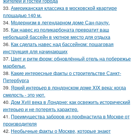
жителей и гостей города
33.
Американская классика в московской квартире
площадью 140 м.
34.
Модернизм в легендарном доме Сан-паулу.
35.
Как навес из поликарбоната превратит ваш
небольшой бассейн в уютное место для отдыха
36.
Как сделать навес над бассейном: пошаговая
инструкция для начинающих
37.
Цвет и ритм форм: обновлённый отель на побережье
марбельи.
38.
Какие интересные факты о строительстве Санкт-
Петербурга
39.
Яркий интерьер в лондонском доме XIX века: когда
смелость - это уют.
40.
Дом Xviii века в Лондоне: как освежить исторический
интерьер и не потерять характер.
41.
Преимущества заборов из профнастила в Москве от
производителя
42.
Необычные факты о Москве, которые знают