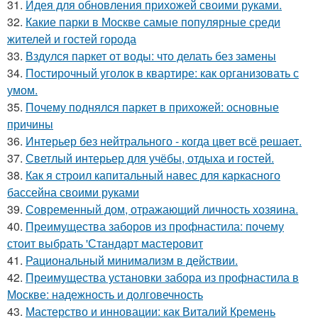
31.
Идея для обновления прихожей своими руками.
32.
Какие парки в Москве самые популярные среди
жителей и гостей города
33.
Вздулся паркет от воды: что делать без замены
34.
Постирочный уголок в квартире: как организовать с
умом.
35.
Почему поднялся паркет в прихожей: основные
причины
36.
Интерьер без нейтрального - когда цвет всё решает.
37.
Светлый интерьер для учёбы, отдыха и гостей.
38.
Как я строил капитальный навес для каркасного
бассейна своими руками
39.
Современный дом, отражающий личность хозяина.
40.
Преимущества заборов из профнастила: почему
стоит выбрать 'Стандарт мастеровит
41.
Рациональный минимализм в действии.
42.
Преимущества установки забора из профнастила в
Москве: надежность и долговечность
43.
Мастерство и инновации: как Виталий Кремень