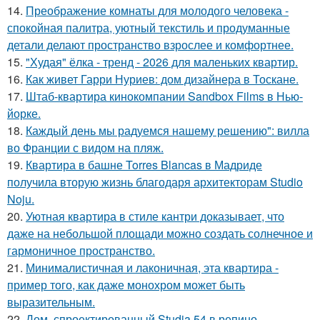
14.
Преображение комнаты для молодого человека -
спокойная палитра, уютный текстиль и продуманные
детали делают пространство взрослее и комфортнее.
15.
"Худая" ёлка - тренд - 2026 для маленьких квартир.
16.
Как живет Гарри Нуриев: дом дизайнера в Тоскане.
17.
Штаб-квартира кинокомпании Sandbox Films в Нью-
йорке.
18.
Каждый день мы радуемся нашему решению": вилла
во Франции с видом на пляж.
19.
Квартира в башне Torres Blancas в Мадриде
получила вторую жизнь благодаря архитекторам Studio
Noju.
20.
Уютная квартира в стиле кантри доказывает, что
даже на небольшой площади можно создать солнечное и
гармоничное пространство.
21.
Минималистичная и лаконичная, эта квартира -
пример того, как даже монохром может быть
выразительным.
22.
Дом, спроектированный Studia 54 в репино,