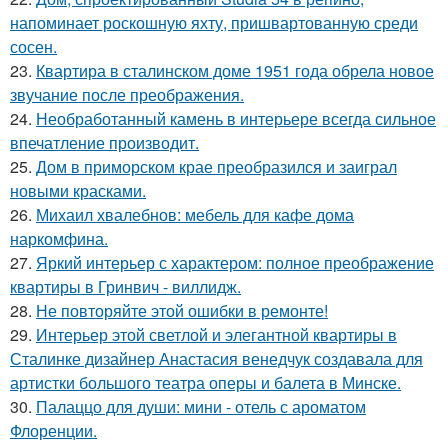
напоминает роскошную яхту, пришвартованную среди
сосен.
23.
Квартира в сталинском доме 1951 года обрела новое
звучание после преображения.
24.
Необработанный камень в интерьере всегда сильное
впечатление производит.
25.
Дом в приморском крае преобразился и заиграл
новыми красками.
26.
Михаил хвалебнов: мебель для кафе дома
наркомфина.
27.
Яркий интерьер с характером: полное преображение
квартиры в Гринвич - виллидж.
28.
Не повторяйте этой ошибки в ремонте!
29.
Интерьер этой светлой и элегантной квартиры в
Сталинке дизайнер Анастасия венедчук создавала для
артистки большого театра оперы и балета в Минске.
30.
Палаццо для души: мини - отель с ароматом
Флоренции.