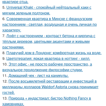
квартире отца.
5.
Universal Khaki - спокойный нейтральный хаки с
мягким зеленым подтоном.
6.
Современная квартира в Минске с французским
настроением - светлая, воздушная и очень личная по
характеру.
7.
Лофт с настроением - контраст бетона и кирпича с
тёплым деревом, цветными акцентами и живыми
растениями.
8.
Плавучий дом в Лондоне: комфортная жизнь на воде.
9.
Цветотерапия: яркая квартира в ноттинг - хилл.
10.
Этот офис - не просто рабочее пространство, а
визуальное продолжение философии студии.
11.
Домашний чек - лист на каникулы.
12.
После восьмилетней реставрации и инвестиций в
миллиарды долларов Waldorf Astoria снова принимает
гостей.
13.
Природа + индастриал: бистро Nothing Fancy в
хамовниках.