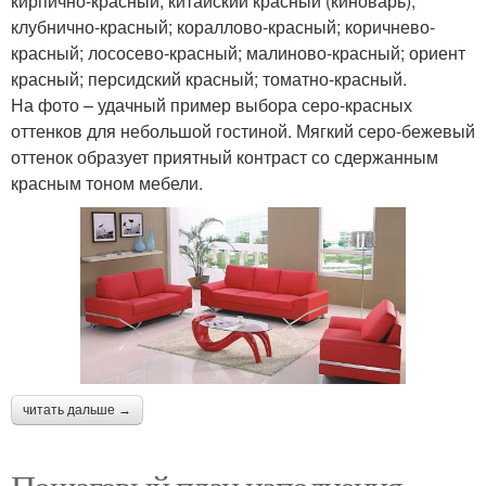
кирпично-красный; китайский красный (киноварь);
клубнично-красный; кораллово-красный; коричнево-
красный; лососево-красный; малиново-красный; ориент
красный; персидский красный; томатно-красный.
На фото – удачный пример выбора серо-красных
оттенков для небольшой гостиной. Мягкий серо-бежевый
оттенок образует приятный контраст со сдержанным
красным тоном мебели.
читать дальше →