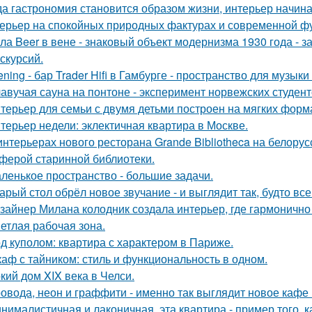
да гастрономия становится образом жизни, интерьер начина
ерьер на спокойных природных фактурах и современной ф
ла Beer в вене - знаковый объект модернизма 1930 года - 
кскурсий.
tening - бар Trader Hifi в Гамбурге - пространство для музык
авучая сауна на понтоне - эксперимент норвежских студент
терьер для семьи с двумя детьми построен на мягких форм
терьер недели: эклектичная квартира в Москве.
интерьерах нового ресторана Grande Bibliotheca на белору
ферой старинной библиотеки.
ленькое пространство - большие задачи.
арый стол обрёл новое звучание - и выглядит так, будто вс
зайнер Милана колодник создала интерьер, где гармонично 
етлая рабочая зона.
д куполом: квартира с характером в Париже.
аф с тайником: стиль и функциональность в одном.
кий дом XIX века в Челси.
овода, неон и граффити - именно так выглядит новое кафе 
нималистичная и лаконичная, эта квартира - пример того,