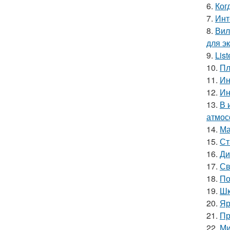
6.
Ког
7.
Инт
8.
Вил
для э
9.
Lis
10.
Пл
11.
Ин
12.
Ин
13.
В 
атмос
14.
Ма
15.
Ст
16.
Ди
17.
Св
18.
По
19.
Шк
20.
Яр
21.
Пр
22.
Ми