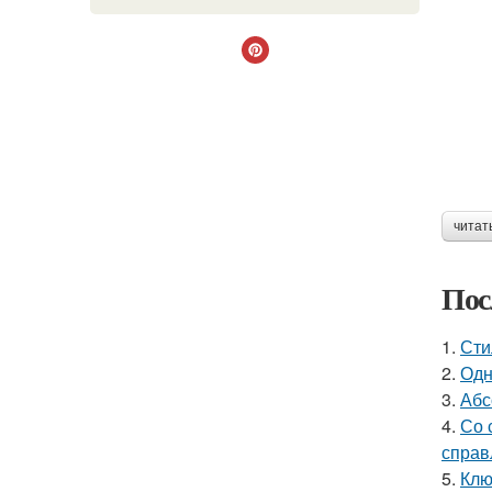
читат
Пос
1.
Сти
2.
Одн
3.
Абс
4.
Со 
справ
5.
Клю