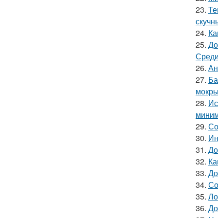
23.
Те
скучн
24.
Ка
25.
До
Среди
26.
Ан
27.
Ба
мокры
28.
Ис
миним
29.
Со
30.
Ин
31.
До
32.
Ка
33.
До
34.
Со
35.
Ло
36.
До