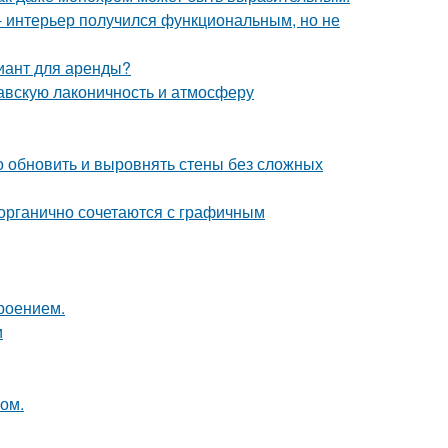
 интерьер получился функциональным, но не
иант для аренды?
авскую лаконичность и атмосферу
о обновить и выровнять стены без сложных
 органично сочетаются с графичным
роением.
и
том.