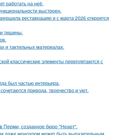
ет работать на неё.
ункциональности выстроен.
завершила реставрацию и с марта 2026 откроется
и и тишины.
ов.
ах и тактильных материалах.
сской классические элементы переплетаются с
егда был частью интерьера.
сочетаются природа, творчество и уют.
в Перми, созданное бюро "Неарт".
 как даже монохром может быть выразительным.