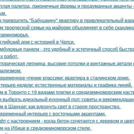
плая палитра, лаконичные формы и продуманные акценты -
ым.
к превратить "Бабушкину" квартиру в привлекательный вар
м творческой семьи на майорке объединяет в себе скандин
земноморья.
глийский дом с историей в Челси.
мбуковые панели - это удобный и эстетичный способ быстр
х работ.
торическая лепнина, высокие потолки и винтажные детали
ализмом.
временное чтение классики: квартира в сталинском доме.
терьер недели: естественные материалы и графика линий.
м в Торонто с 19 видами плитки и средиземноморским наст
к выбрать идеальный кухонный пол: советы и рекомендаци
м в Шанхае: как вдохнуть свет в старое пространство.
временный интерьер с восточными акцентами.
фт с настроением - когда бетон сочетается с деревом и цве
м на Ибице в средиземноморском стиле.