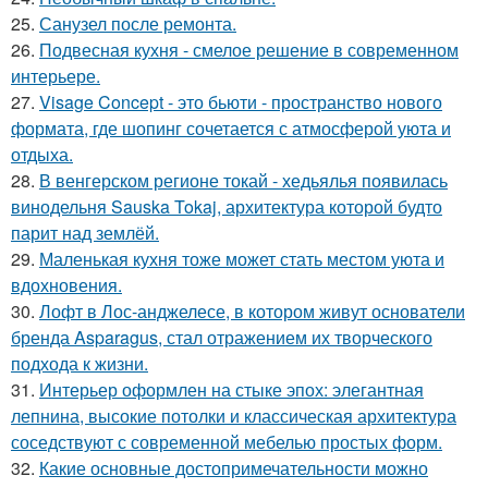
25.
Санузел после ремонта.
26.
Подвесная кухня - смелое решение в современном
интерьере.
27.
Visage Concept - это бьюти - пространство нового
формата, где шопинг сочетается с атмосферой уюта и
отдыха.
28.
В венгерском регионе токай - хедьялья появилась
винодельня Sauska Tokaj, архитектура которой будто
парит над землёй.
29.
Маленькая кухня тоже может стать местом уюта и
вдохновения.
30.
Лофт в Лос-анджелесе, в котором живут основатели
бренда Asparagus, стал отражением их творческого
подхода к жизни.
31.
Интерьер оформлен на стыке эпох: элегантная
лепнина, высокие потолки и классическая архитектура
соседствуют с современной мебелью простых форм.
32.
Какие основные достопримечательности можно