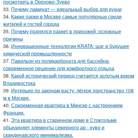
посмотреть в Орехово-Зуево
33.
Почему ламинат — идеальный выбор для кухни
34.
Какие парки в Москве самые популярные среди
жителей и гостей города
35.
Почему поднялся паркет в прихожей: основные
причины
36.
Инновационные технологии KRATA: шаг в будущее
химической промышленности
37.
Павильон из поликарбоната для бассейна:
современное решение для комфортного отдыха
38.
Какой исторический период считается золотым веком
Владивостока
39.
Интерьер по законам васту: лёгкое пространство 108
м в Москве.
40.
Современная квартира в Минске с настроением
Франции.
41.
Эта квартира в старинном доме в Стокгольме
объединяет элементы северного ар - нуво и
скандинавского минимализма.