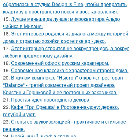
обратилась в студию Design is Fine, чтобы превратить
квартиру в пространство покоя и восстановления.
15.
Лучше меньше да лучше: микроквартира Альдо
чибика в Милане.
16.
Этот интерьер родился из диалога между историей
дома и страстью хозяйки к эстетике ар - деко.
17.
Этот интерьер строится не вокруг трендов, а вокруг
любви к предметному дизайну.
18.
Современный офис с русским характером.
19.
Современная классика с характером старого дома.
20.
В жилом комплексе "Ньютон" открылся ресторан
"Balance" - третий совместный проект дизайнера
Кристины Горшковой и её постоянных заказчиков.
21.
Простая идея новогоднего декора.
22.
Кафе "Три Орешка" в Ростове-на-дону: дерево,
голубой и уют.
23.
Стены со звукоизоляцией - практичное и стильное
решение.
24.
Необычный шкаф в спальне.