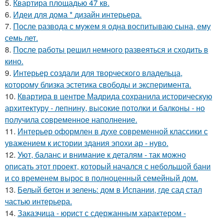
5.
Квартира площадью 47 кв.
6.
Идеи для дома * дизайн интерьера.
7.
После развода с мужем я одна воспитываю сына, ему
семь лет.
8.
После работы решил немного развеяться и сходить в
кино.
9.
Интерьер создали для творческого владельца,
которому близка эстетика свободы и эксперимента.
10.
Квартира в центре Мадрида сохранила историческую
архитектуру - лепнину, высокие потолки и балконы - но
получила современное наполнение.
11.
Интерьер оформлен в духе современной классики с
уважением к истории здания эпохи ар - нуво.
12.
Уют, баланс и внимание к деталям - так можно
описать этот проект, который начался с небольшой бани
и со временем вырос в полноценный семейный дом.
13.
Белый бетон и зелень: дом в Испании, где сад стал
частью интерьера.
14.
Заказчица - юрист с сдержанным характером -