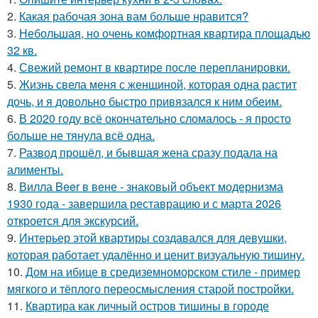
2.
Какая рабочая зона вам больше нравится?
3.
Небольшая, но очень комфортная квартира площадью
32 кв.
4.
Свежий ремонт в квартире после перепланировки.
5.
Жизнь свела меня с женщиной, которая одна растит
дочь, и я довольно быстро привязался к ним обеим.
6.
В 2020 году всё окончательно сломалось - я просто
больше не тянула всё одна.
7.
Развод прошёл, и бывшая жена сразу подала на
алименты.
8.
Вилла Beer в вене - знаковый объект модернизма
1930 года - завершила реставрацию и с марта 2026
откроется для экскурсий.
9.
Интерьер этой квартиры создавался для девушки,
которая работает удалённо и ценит визуальную тишину.
10.
Дом на ибице в средиземноморском стиле - пример
мягкого и тёплого переосмысления старой постройки.
11.
Квартира как личный остров тишины в городе