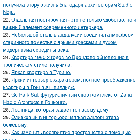
получила вторую жизнь благодаря архитекторам Studio
Noju.
22.
Отдельная постирочная - это не только удобство, но и
важный элемент современного интерьера.
23.
Небольшой отель в андалусии соединил атмосферу
старинного поместья с яркими красками и духом
модернизма середины века.
24.
Квартира 1960-х годов во Вроцлаве обновление в
тропическом стиле получила.
25.
Яркая квартира в Турине.
26.
Яркий интерьер с характером: полное преображение
квартиры в Гринвич - виллидж.
27.
Go Park Sai: футуристичный спорткомплекс от Zaha
Hadid Architects в Гонконге.
28.
Лестница, которая задаёт тон всему дому.
29.
Оливковый в интерьере: мягкая альтернатива
бежевому.
30.
Как изменить восприятие пространства с помощью
цвета.