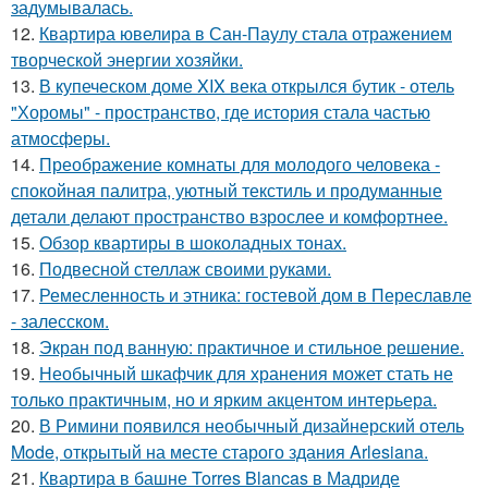
задумывалась.
12.
Квартира ювелира в Сан-Паулу стала отражением
творческой энергии хозяйки.
13.
В купеческом доме XIX века открылся бутик - отель
"Хоромы" - пространство, где история стала частью
атмосферы.
14.
Преображение комнаты для молодого человека -
спокойная палитра, уютный текстиль и продуманные
детали делают пространство взрослее и комфортнее.
15.
Обзор квартиры в шоколадных тонах.
16.
Подвесной стеллаж своими руками.
17.
Ремесленность и этника: гостевой дом в Переславле
- залесском.
18.
Экран под ванную: практичное и стильное решение.
19.
Необычный шкафчик для хранения может стать не
только практичным, но и ярким акцентом интерьера.
20.
В Римини появился необычный дизайнерский отель
Mode, открытый на месте старого здания Arlesiana.
21.
Квартира в башне Torres Blancas в Мадриде