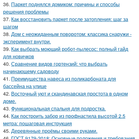
36.
Паркет поднялся домиком: причины и способы
решения проблемы
37.
Как восстановить паркет после затопления: шаг за
шагом
38.
Дом с неожиданным поворотом: классика снаружи -
эксперимент внутри.
39.
Как выбрать моющий робот-пылесос: полный гайд
для новичков
40.
Сравнение видов гортензий: что выбрать
начинающему садоводу
41.
Преимущества навеса из поликарбоната для
бассейна на улице
42.
Восточный уют и скандинавская простота в одном
доме.
43.
Функциональная спальня для подростка.
44.
Как построить забор из профнастила высотой 2.5
метра: пошаговая инструкция
45.
Деревянные проёмы своими руками.
46.
ГОСТ 9179-2018: Основные положения и требования