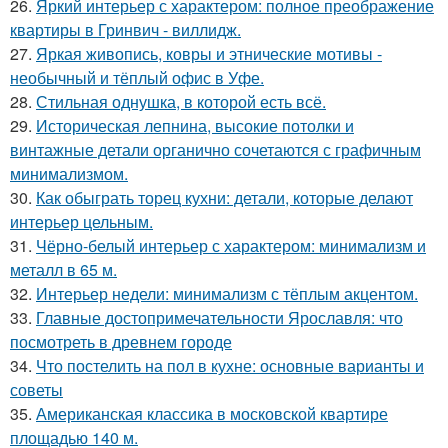
26.
Яркий интерьер с характером: полное преображение
квартиры в Гринвич - виллидж.
27.
Яркая живопись, ковры и этнические мотивы -
необычный и тёплый офис в Уфе.
28.
Стильная однушка, в которой есть всё.
29.
Историческая лепнина, высокие потолки и
винтажные детали органично сочетаются с графичным
минимализмом.
30.
Как обыграть торец кухни: детали, которые делают
интерьер цельным.
31.
Чёрно-белый интерьер с характером: минимализм и
металл в 65 м.
32.
Интерьер недели: минимализм с тёплым акцентом.
33.
Главные достопримечательности Ярославля: что
посмотреть в древнем городе
34.
Что постелить на пол в кухне: основные варианты и
советы
35.
Американская классика в московской квартире
площадью 140 м.