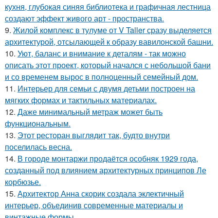
кухня, глубокая синяя библиотека и графичная лестница
создают эффект живого арт - пространства.
9.
Жилой комплекс в тулуме от V Taller сразу выделяется
архитектурой, отсылающей к образу вавилонской башни.
10.
Уют, баланс и внимание к деталям - так можно
описать этот проект, который начался с небольшой бани
и со временем вырос в полноценный семейный дом.
11.
Интерьер для семьи с двумя детьми построен на
мягких формах и тактильных материалах.
12.
Даже минимальный метраж может быть
функциональным.
13.
Этот ресторан выглядит так, будто внутри
поселилась весна.
14.
В городе монтаржи продаётся особняк 1929 года,
созданный под влиянием архитектурных принципов Ле
корбюзье.
15.
Архитектор Анна скорик создала эклектичный
интерьер, объединив современные материалы и
винтажные формы.