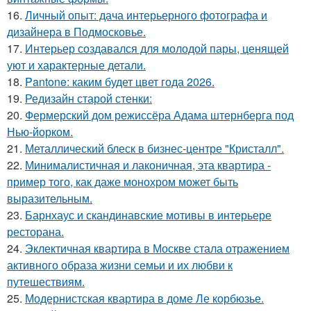
16.
Личный опыт: дача интерьерного фотографа и
дизайнера в Подмосковье.
17.
Интерьер создавался для молодой пары, ценящей
уют и характерные детали.
18.
Pantone: каким будет цвет года 2026.
19.
Редизайн старой стенки:
20.
Фермерский дом режиссёра Адама штернберга под
Нью-йорком.
21.
Металлический блеск в бизнес-центре "Кристалл".
22.
Минималистичная и лаконичная, эта квартира -
пример того, как даже монохром может быть
выразительным.
23.
Барнхаус и скандинавские мотивы в интерьере
ресторана.
24.
Эклектичная квартира в Москве стала отражением
активного образа жизни семьи и их любви к
путешествиям.
25.
Модернистская квартира в доме Ле корбюзье.