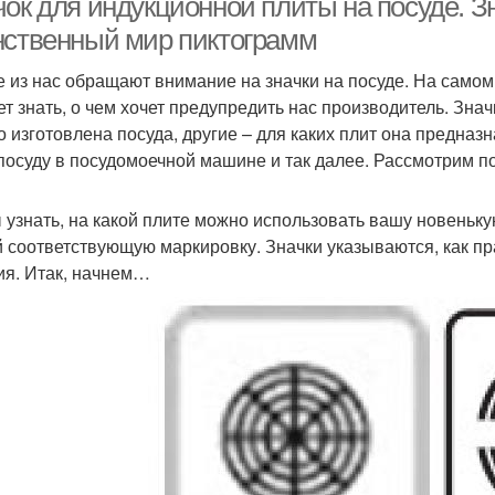
чок для индукционной плиты на посуде. З
нственный мир пиктограмм
е из нас обращают внимание на значки на посуде. На самом
ет знать, о чем хочет предупредить нас производитель. Зна
го изготовлена посуда, другие – для каких плит она предназ
посуду в посудомоечной машине и так далее. Рассмотрим 
 узнать, на какой плите можно использовать вашу новеньк
й соответствующую маркировку. Значки указываются, как пра
ия. Итак, начнем…