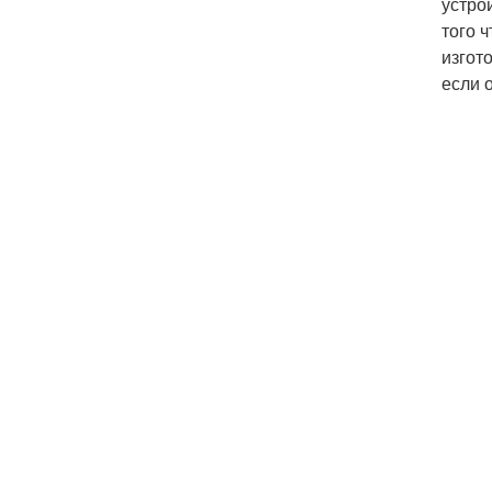
устро
того 
изгот
если 