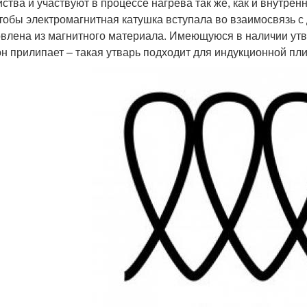
йства и участвуют в процессе нагрева так же, как и внутрен
чтобы электромагнитная катушка вступала во взаимосвязь с
овлена из магнитного материала. Имеющуюся в наличии утва
он прилипает – такая утварь подходит для индукционной пл