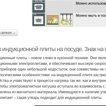
ь дальше →
к индукционной плиты на посуде. Знак на
ционные плиты – новое слово в кухонной технике. Они явл
ционными электроплитами, и обеспечивают высокую скорост
 приборов один небольшой недостаток: они совместимы не 
логическими особенностями: на индукционной плите кастрю
йства и учавствуют в процессе нагрева так же, как и внутр
чтобы электромагнитная катушка вступала во взаимосвязь с
овлена из магнитного материала. Имеющуюся в наличии утва
илипает – такая утварь подходит для индукционной плиты.