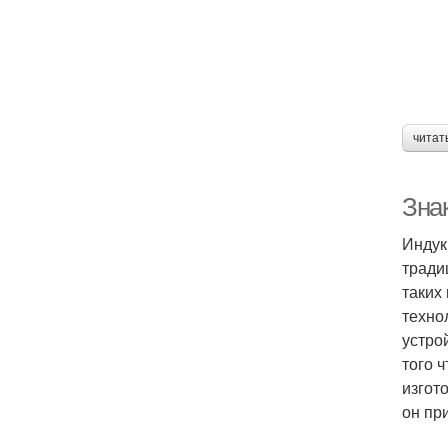
читат
Зна
Индук
тради
таких
техно
устро
того 
изгот
он пр