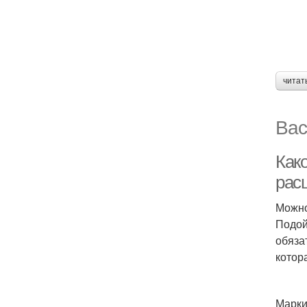
читат
Вас
Како
рас
Можно
Подой
обяза
котор
Марки