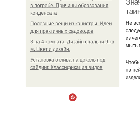
Зна
в погребе. Причины образования
таи
конденсата
Не вс
Полезные вещи из канистры. Идеи
следу
для практичных садоводов
из че
3 на 4 комната. Дизайн спальни 9 кв
мыть 
м. Цвет и дизайн.
Установка отлива на цоколь под
Чтобы
сайдинг. Классификация видов
на не
издел