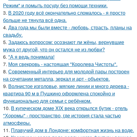
Режим" и помыть посуду без помощи техники.
3.
В 2020 году всё окончательно сломалось - я просто
больше не тянула всё одна.
4.
Два года мы были вместе - любовь, страсть, планы на
свадьбу.
5.
Задаюсь вопросом: осознают ли жёны, вернувшие
мужа от другой, что он остался не из любви?
6.
"А я ведь понимала!
7.
Моя свекровь - настоящая "Королева Чистоты".
8.
Современный интерьер для молодой пары построен
на сочетании металла, зеркал и арт - объектов.
9.
Волнистое изголовье, мягкие линии и много дерева -
квартира 90 м в Пушкино оформлена спокойно и
функционально для семьи с ребёнком.
10.
В купеческом доме XIX века открылся бутик - отель
"Хоромы" - пространство, где история стала частью
атмосферы.
11.
Плавучий дом в Лондоне: комфортная жизнь на воде.