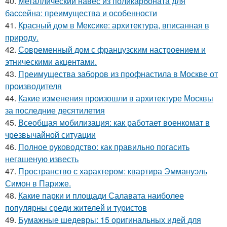
40.
Металлический навес из поликарбоната для
бассейна: преимущества и особенности
41.
Красный дом в Мексике: архитектура, вписанная в
природу.
42.
Современный дом с французским настроением и
этническими акцентами.
43.
Преимущества заборов из профнастила в Москве от
производителя
44.
Какие изменения произошли в архитектуре Москвы
за последние десятилетия
45.
Всеобщая мобилизация: как работает военкомат в
чрезвычайной ситуации
46.
Полное руководство: как правильно погасить
негашеную известь
47.
Пространство с характером: квартира Эммануэль
Симон в Париже.
48.
Какие парки и площади Салавата наиболее
популярны среди жителей и туристов
49.
Бумажные шедевры: 15 оригинальных идей для