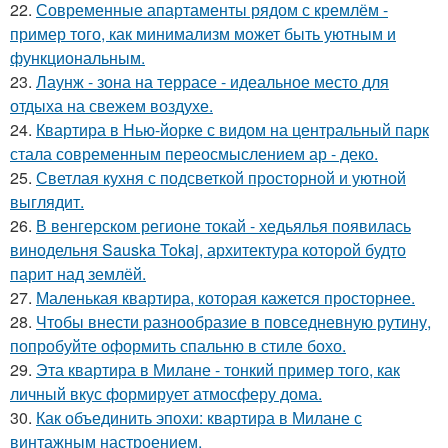
22.
Современные апартаменты рядом с кремлём -
пример того, как минимализм может быть уютным и
функциональным.
23.
Лаунж - зона на террасе - идеальное место для
отдыха на свежем воздухе.
24.
Квартира в Нью-йорке с видом на центральный парк
стала современным переосмыслением ар - деко.
25.
Светлая кухня с подсветкой просторной и уютной
выглядит.
26.
В венгерском регионе токай - хедьялья появилась
винодельня Sauska Tokaj, архитектура которой будто
парит над землёй.
27.
Маленькая квартира, которая кажется просторнее.
28.
Чтобы внести разнообразие в повседневную рутину,
попробуйте оформить спальню в стиле бохо.
29.
Эта квартира в Милане - тонкий пример того, как
личный вкус формирует атмосферу дома.
30.
Как объединить эпохи: квартира в Милане с
винтажным настроением.