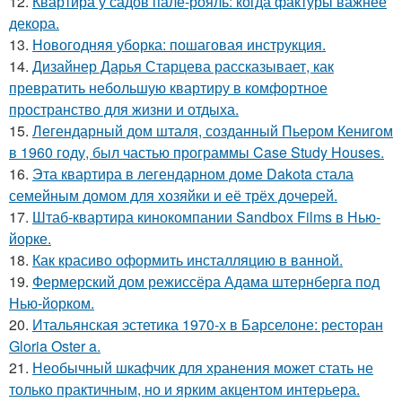
12.
Квартира у садов пале-рояль: когда фактуры важнее
декора.
13.
Новогодняя уборка: пошаговая инструкция.
14.
Дизайнер Дарья Старцева рассказывает, как
превратить небольшую квартиру в комфортное
пространство для жизни и отдыха.
15.
Легендарный дом шталя, созданный Пьером Кенигом
в 1960 году, был частью программы Case Study Houses.
16.
Эта квартира в легендарном доме Dakota стала
семейным домом для хозяйки и её трёх дочерей.
17.
Штаб-квартира кинокомпании Sandbox Films в Нью-
йорке.
18.
Как красиво оформить инсталляцию в ванной.
19.
Фермерский дом режиссёра Адама штернберга под
Нью-йорком.
20.
Итальянская эстетика 1970-х в Барселоне: ресторан
Gloria Oster a.
21.
Необычный шкафчик для хранения может стать не
только практичным, но и ярким акцентом интерьера.