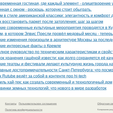
временная гостиная, где каждый элемент - олицетворение у
нная с окном - роскошь, которую стоит обыграть.
м в стиле американской классики: элегантность и комфорт 
к восстановить паркет после затопления: шаг за шагом
кие современные культурные мероприятия проводятся в Ку
м, в котором Элвис Пресли провёл медовый месяц - тепер
кие изменения произошли в архитектуре Москвы за послед
кие интересные факты о Кремле
лное руководство по техническим характеристикам и свойс
ок хранения гашёной извести: как долго сохраняется её ка
кие театры и фестивали делают культурную жизнь города 
авные достопримечательности Санкт-Петербурга: что посмо
к Rutube ведёт за собой в контенте про hi-tech
иль хай-тек: как создать современный и технологичный дом
винки земных технологий: что нового в мире разработок
Контакты
Пользовательское соглашение
Обратная св
Политика конфидециальности
Копирование раз