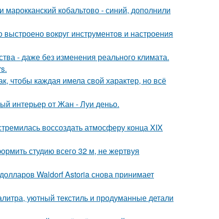
и марокканский кобальтово - синий, дополнили
о выстроено вокруг инструментов и настроения
тва - даже без изменения реального климата.
s.
к, чтобы каждая имела свой характер, но всё
ый интерьер от Жан - Луи деньо.
стремилась воссоздать атмосферу конца XIX
ормить студию всего 32 м, не жертвуя
олларов Waldorf Astoria снова принимает
алитра, уютный текстиль и продуманные детали