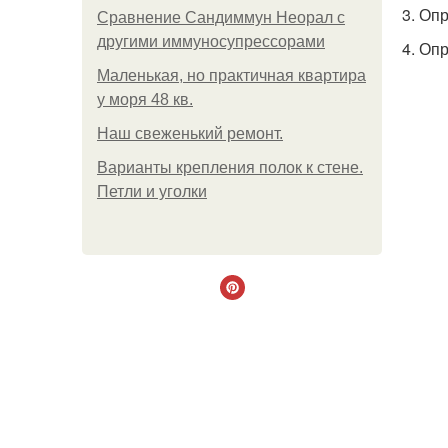
3. Оп
Сравнение Сандиммун Неорал с
другими иммуносупрессорами
4. Оп
Маленькая, но практичная квартира
у моря 48 кв.
Наш свеженький ремонт.
Варианты крепления полок к стене.
Петли и уголки