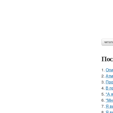
читат
Пос
1.
Опи
2.
Атм
3.
Про
4.
В п
5.
"А 
6.
"Мн
7.
Я в
8.
Я в