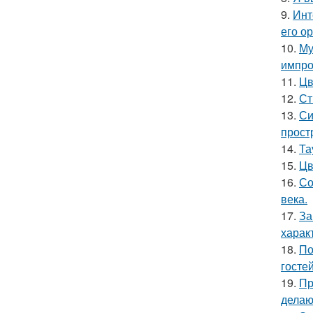
9.
Инт
его о
10.
Му
импро
11.
Цв
12.
Ст
13.
Си
прост
14.
Та
15.
Цв
16.
Со
века.
17.
За
харак
18.
По
гостей
19.
Пр
делаю