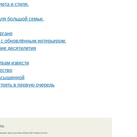
юта и стиля.
для большой семьи.
ргане
ь с обновлённым интерьером.
ние десятилетия
твам извести
чество
насыщенной
треть в первую очередь
язь
решено при указании обратной гиперссылки.