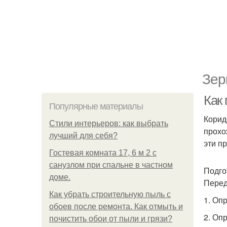
Зер
Как 
Популярные материалы
Корид
Стили интерьеров: как выбрать
прохо
лучший для себя?
эти п
Гостевая комната 17, 6 м 2 с
санузлом при спальне в частном
Подго
доме.
Перед
Как убрать строительную пыль с
1. Оп
обоев после ремонта. Как отмыть и
2. Оп
почистить обои от пыли и грязи?