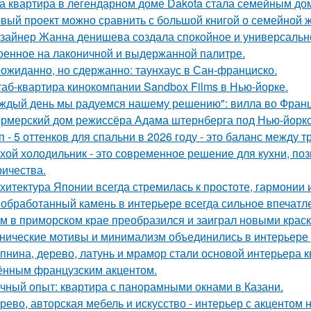
а квартира в легендарном доме Dakota стала семейным дом
вый проект можно сравнить с большой книгой о семейной жи
зайнер Жанна денишева создала спокойное и универсально
оенное на лаконичной и выдержанной палитре.
ожиданно, но сдержанно: таунхаус в Сан-франциско.
аб-квартира кинокомпании Sandbox Films в Нью-йорке.
ждый день мы радуемся нашему решению": вилла во Франц
рмерский дом режиссёра Адама штернберга под Нью-йорк
п - 5 оттенков для спальни в 2026 году - это баланс между
хой холодильник - это современное решение для кухни, по
ричества.
хитектура Японии всегда стремилась к простоте, гармонии 
обработанный камень в интерьере всегда сильное впечатл
м в приморском крае преобразился и заиграл новыми крас
нические мотивы и минимализм объединились в интерьере р
пнина, дерево, латунь и мрамор стали основой интерьера 
ённым французским акцентом.
чный опыт: квартира с панорамными окнами в Казани.
рево, авторская мебель и искусство - интерьер с акцентом н