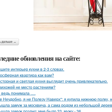
ь дальше →
ледние обновления на сайте:
шите интерьер кухни в 2-3 словах.
осферная квартира как вам?
сторная и светлая кухня выглядит очень привлекательно.
рихожей не место растениям?
я ведь понимала ….
е Неудобно, я не Полезу Наверх": я купила нижнюю полку, н
ышла замуж за москвича, а сама родом из небольшой дерев
ышла замуж поздно: мне было 33, мужу - 36.