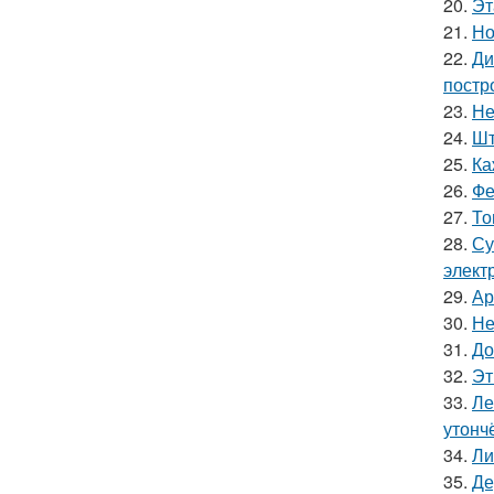
20.
Эт
21.
Но
22.
Ди
постр
23.
Не
24.
Шт
25.
Ка
26.
Фе
27.
То
28.
Су
элект
29.
Ар
30.
Не
31.
До
32.
Эт
33.
Ле
утонч
34.
Ли
35.
Де