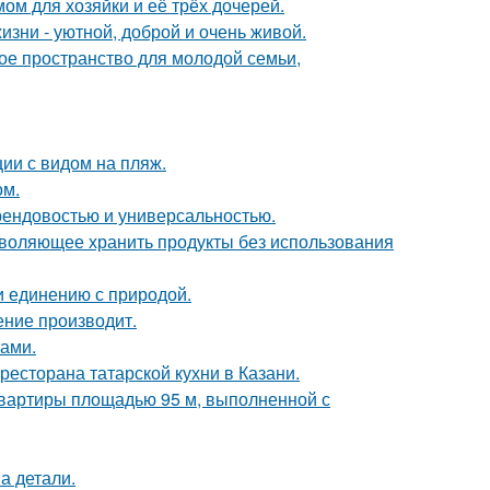
ом для хозяйки и её трёх дочерей.
зни - уютной, доброй и очень живой.
е пространство для молодой семьи,
ии с видом на пляж.
ом.
 трендовостью и универсальностью.
зволяющее хранить продукты без использования
и единению с природой.
ение производит.
ками.
есторана татарской кухни в Казани.
квартиры площадью 95 м, выполненной с
а детали.