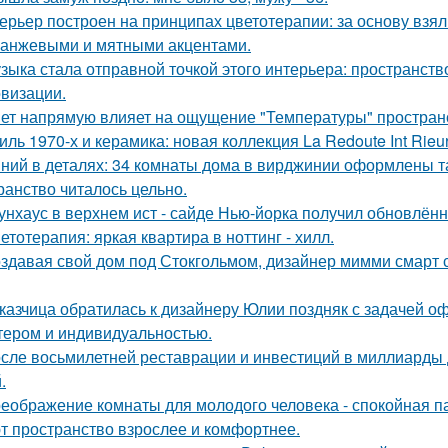
ерьер построен на принципах цветотерапии: за основу взял
ранжевыми и мятными акцентами.
зыка стала отправной точкой этого интерьера: пространств
визации.
ет напрямую влияет на ощущение "Температуры" пространс
иль 1970-х и керамика: новая коллекция La Redoute Int Rieur
ний в деталях: 34 комнаты дома в вирджинии оформлены та
ранство читалось цельно.
унхаус в верхнем ист - сайде Нью-йорка получил обновлённ
етотерапия: яркая квартира в ноттинг - хилл.
здавая свой дом под Стокгольмом, дизайнер мимми смарт 
казчица обратилась к дизайнеру Юлии поздняк с задачей оф
тером и индивидуальностью.
сле восьмилетней реставрации и инвестиций в миллиарды д
.
еображение комнаты для молодого человека - спокойная п
т пространство взрослее и комфортнее.