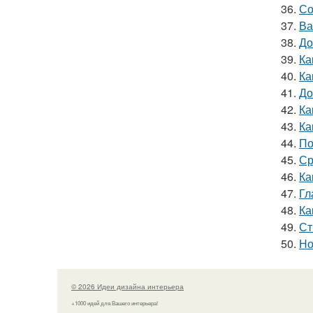
36.
Со
37.
Ва
38.
До
39.
Ка
40.
Ка
41.
До
42.
Ка
43.
Ка
44.
По
45.
Ср
46.
Ка
47.
Гл
48.
Ка
49.
Ст
50.
Но
© 2026 Идеи дизайна интерьера
+1000 идей для Вашего интерьера!