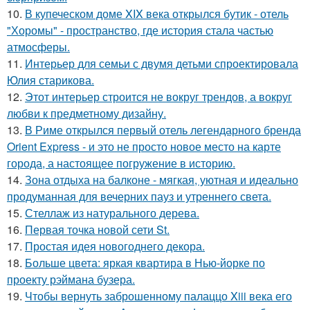
10.
В купеческом доме XIX века открылся бутик - отель
"Хоромы" - пространство, где история стала частью
атмосферы.
11.
Интерьер для семьи с двумя детьми спроектировала
Юлия старикова.
12.
Этот интерьер строится не вокруг трендов, а вокруг
любви к предметному дизайну.
13.
В Риме открылся первый отель легендарного бренда
Orient Express - и это не просто новое место на карте
города, а настоящее погружение в историю.
14.
Зона отдыха на балконе - мягкая, уютная и идеально
продуманная для вечерних пауз и утреннего света.
15.
Стеллаж из натурального дерева.
16.
Первая точка новой сети St.
17.
Простая идея новогоднего декора.
18.
Больше цвета: яркая квартира в Нью-йорке по
проекту рэймана бузера.
19.
Чтобы вернуть заброшенному палаццо Xiii века его