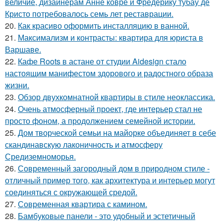
величие, дизайнерам Анне ковре и Фредерику тубау де
Кристо потребовалось семь лет реставрации.
20.
Как красиво оформить инсталляцию в ванной.
21.
Максимализм и контрасты: квартира для юриста в
Варшаве.
22.
Кафе Roots в астане от студии Aidesign стало
настоящим манифестом здорового и радостного образа
жизни.
23.
Обзор двухкомнатной квартиры в стиле неоклассика.
24.
Очень атмосферный проект, где интерьер стал не
просто фоном, а продолжением семейной истории.
25.
Дом творческой семьи на майорке объединяет в себе
скандинавскую лаконичность и атмосферу
Средиземноморья.
26.
Современный загородный дом в природном стиле -
отличный пример того, как архитектура и интерьер могут
соединяться с окружающей средой.
27.
Современная квартира с камином.
28.
Бамбуковые панели - это удобный и эстетичный