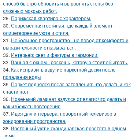
способ быстро обновить и выровнять стены без
сложных мокрых работ.
29.
Парижская квартира с характером.
30.
Современная гостиная, где каждый элемент -
олицетворение уюта и стиля.
31.
Небольшое пространство - не повод от комфорта и
выразительности отказываться.
32.
Интерьер: свет и фактуры в гармонии.
33.
Ванная с окном - роскошь, которую стоит обыграть.
34.
Как исправить вздутие паркетной доски после
попадания воды
35.
Паркет поднялся после затопления: что делать и как
спасти пол
36.
Новенький ламинат вздулся от влаги: что делать и
как избежать повторения
37.
Идея для интерьера: поворотный телевизор в
зонировании пространства.
38.
Восточный уют и скандинавская простота в одном
доме.