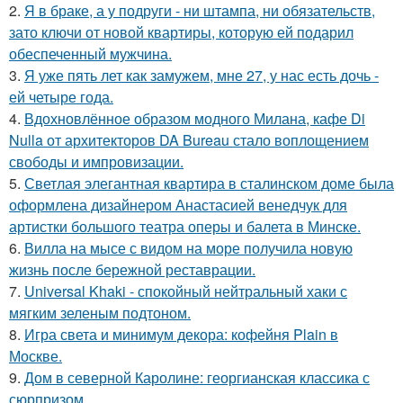
2.
Я в браке, а у подруги - ни штампа, ни обязательств,
зато ключи от новой квартиры, которую ей подарил
обеспеченный мужчина.
3.
Я уже пять лет как замужем, мне 27, у нас есть дочь -
ей четыре года.
4.
Вдохновлённое образом модного Милана, кафе Di
Nulla от архитекторов DA Bureau стало воплощением
свободы и импровизации.
5.
Светлая элегантная квартира в сталинском доме была
оформлена дизайнером Анастасией венедчук для
артистки большого театра оперы и балета в Минске.
6.
Вилла на мысе с видом на море получила новую
жизнь после бережной реставрации.
7.
Universal Khaki - спокойный нейтральный хаки с
мягким зеленым подтоном.
8.
Игра света и минимум декора: кофейня Plain в
Москве.
9.
Дом в северной Каролине: георгианская классика с
сюрпризом.