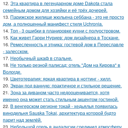
12.
Эта квартира в легендарном доме Dakota стала
семейным домом для хозяйки и её трёх дочерей.
13.
Парижское жилище жюльена себбана - это не просто
дом, а полноценный манифест стиля Uchronia.
14.
Топ - 3 ошибки в планировке кухни с полуостровом.
15.
Как живет Гарри Нуриев: дом дизайнера в Тоскане.
16.
Ремесленность и этника: гостевой дом в Переславле
- залесском.
17.
Необычный шкаф в спальне.
18.
Не только резной палисад: отель "Дом на Кирова" в
Вологде.
19.
Цветотерапия: яркая квартира в ноттинг - хилл.
20.
Экран под ванную: практичное и стильное решение.
21.
Зона за диваном часто недооценивается, хотя
именно она может стать стильным акцентом гостиной.
22.
В венгерском регионе токай - хедьялья появилась
винодельня Sauska Tokaj, архитектура которой будто
парит над землёй.
23.
Небольшой отель в андалусии соединил атмосферу