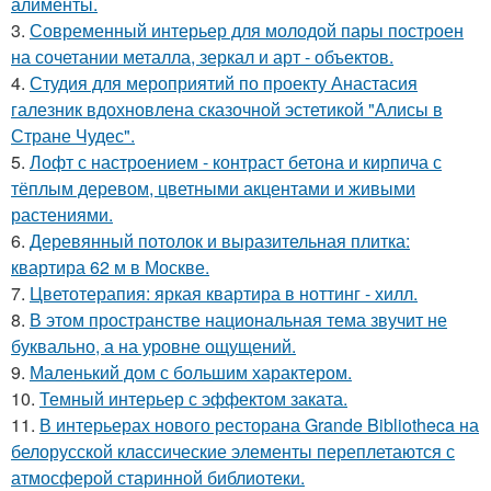
алименты.
3.
Современный интерьер для молодой пары построен
на сочетании металла, зеркал и арт - объектов.
4.
Студия для мероприятий по проекту Анастасия
галезник вдохновлена сказочной эстетикой "Алисы в
Стране Чудес".
5.
Лофт с настроением - контраст бетона и кирпича с
тёплым деревом, цветными акцентами и живыми
растениями.
6.
Деревянный потолок и выразительная плитка:
квартира 62 м в Москве.
7.
Цветотерапия: яркая квартира в ноттинг - хилл.
8.
В этом пространстве национальная тема звучит не
буквально, а на уровне ощущений.
9.
Маленький дом с большим характером.
10.
Темный интерьер с эффектом заката.
11.
В интерьерах нового ресторана Grande Bibliotheca на
белорусской классические элементы переплетаются с
атмосферой старинной библиотеки.