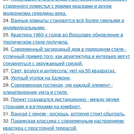
старинного поместья с яркими красками и духом
модернизма середины века.
24.
Ванные комнаты становятся всё более смелыми и
индивидуальными.
25.
Квартира 1960-х годов во Вроцлаве обновление в
тропическом стиле получила.
26.
Современный загородный дом в природном стиле -
отличный пример того, как архитектура и интерьер могут
соединяться с окружающей средой.
27.
Свет, воздух и антресоль: уют на 50 квадратах.
28.
Уютный уголок на балконе.
29.
Современная гостиная, где каждый элемент -
олицетворение уюта и стиля.
30.
Проект создавался дистанционно - между двумя
странами и взглядами на комфорт.
31.
Ванная с окном - роскошь, которую стоит обыграть.
32.
Парижская классика с современным настроением:
квартира с просторной террасой.