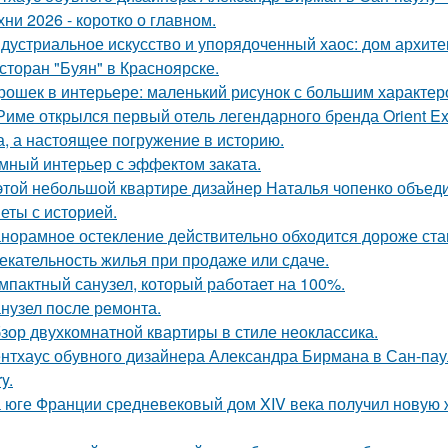
хни 2026 - коротко о главном.
дустриальное искусство и упорядоченный хаос: дом архит
сторан "Буян" в Красноярске.
рошек в интерьере: маленький рисунок с большим характер
Риме открылся первый отель легендарного бренда Orient Exp
а, а настоящее погружение в историю.
мный интерьер с эффектом заката.
этой небольшой квартире дизайнер Наталья чопенко объед
еты с историей.
норамное остекление действительно обходится дороже ста
екательность жилья при продаже или сдаче.
мпактный санузел, который работает на 100%.
нузел после ремонта.
зор двухкомнатной квартиры в стиле неоклассика.
нтхаус обувного дизайнера Александра Бирмана в Сан-паул
y.
 юге Франции средневековый дом XIV века получил новую 