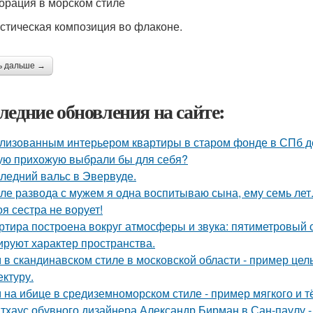
корация в морском стиле
стическая композиция во флаконе.
ь дальше →
ледние обновления на сайте:
лизованным интерьером квартиры в старом фонде в СПб д
ую прихожую выбрали бы для себя?
ледний вальс в Эвервуде.
ле развода с мужем я одна воспитываю сына, ему семь лет
оя сестра не ворует!
ртира построена вокруг атмосферы и звука: пятиметровый 
руют характер пространства.
 в скандинавском стиле в московской области - пример цел
ектуру.
 на ибице в средиземноморском стиле - пример мягкого и 
тхаус обувного дизайнера Александр Бирман в Сан-паулу - 