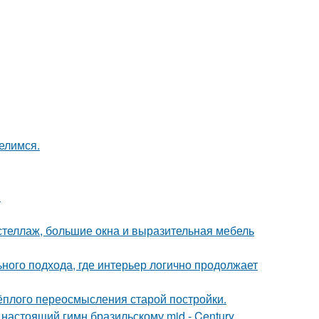
елимся.
.
стеллаж, большие окна и выразительная мебель
ьного подхода, где интерьер логично продолжает
тёплого переосмысления старой постройки.
настоящий гимн бразильскому mid - Century.