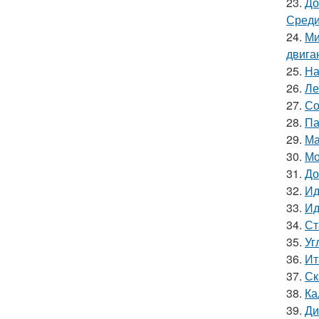
23.
До
Среди
24.
Ми
двига
25.
На
26.
Ле
27.
Со
28.
Па
29.
Ма
30.
Мо
31.
До
32.
Ид
33.
Ид
34.
Ст
35.
Уг
36.
Ит
37.
Ск
38.
Ка
39.
Ди