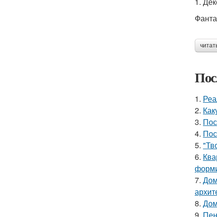
1. Де
Фанта
читат
Пос
1.
Реа
2.
Как
3.
Пос
4.
Пос
5.
"Тв
6.
Ква
форми
7.
Дом
архит
8.
Дом
9.
Пен