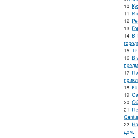
10.
Ку
11.
Ин
12.
Ре
13.
Го
14.
В 
город
15.
Те
16.
В 
предм
17.
Па
привл
18.
Ко
19.
Са
20.
Об
21.
Пе
Centur
22.
На
дом.