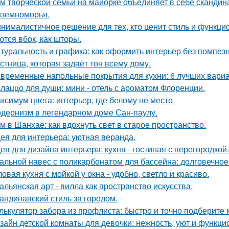
м творческой семьи на майорке объединяет в себе скандин
земноморья.
нималистичное решение для тех, кто ценит стиль и функци
ются вбок, как шторы.
туральность и графика: как оформить интерьер без помпезн
стница, которая задаёт тон всему дому.
временные напольные покрытия для кухни: 6 лучших вари
лаццо для души: мини - отель с ароматом Флоренции.
ксимум цвета: интерьер, где белому не место.
дернизм в легендарном доме Сан-паулу.
м в Шанхае: как вдохнуть свет в старое пространство.
ея для интерьера: уютная веранда.
ея для дизайна интерьера: кухня - гостиная с перегородкой.
альной навес с поликарбонатом для бассейна: долговечное
ловая кухня с мойкой у окна - удобно, светло и красиво.
альянская арт - вилла как пространство искусства.
андинавский стиль за городом.
лькулятор забора из профлиста: быстро и точно подберите
зайн детской комнаты для девочки: нежность, уют и функци