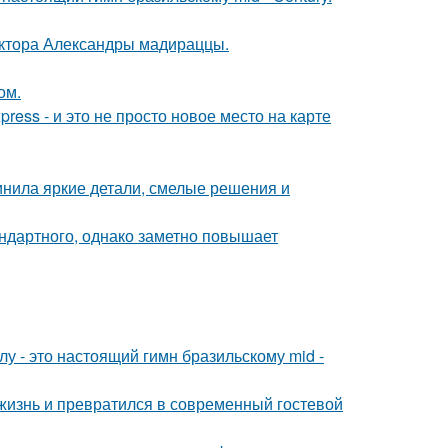
ектора Александры мадираццы.
ом.
ress - и это не просто новое место на карте
инила яркие детали, смелые решения и
ндартного, однако заметно повышает
у - это настоящий гимн бразильскому mid -
жизнь и превратился в современный гостевой