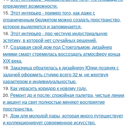
определяет возможности.
15.
Этот интерьер - пример того, как даже с
ограниченным бюджетом можно создать пространство,
которое выделяется и запоминается.
16.
Этот интерьер - про честную индустриальную
эстетику, в которой нет случайных решений.
17.
Создавая свой дом под Стокгольмом, дизайнер
мимми смарт стремилась воссоздать атмосферу конца
XIX века.
18.
Заказчица обратилась к дизайнеру Юлии поздняк с
задачей оформить студию всего 32 м, не жертвуя
характером и индивидуальностью.
19.
Как украсить коридор к новому году.
20.
Ремонт до и после: спокойная палитра, чистые линии
и акцент на свет полностью меняют восприятие
пространства.
21.
Дом для молодой пары, которая много путешествует
и коллекционирует современное искусство.