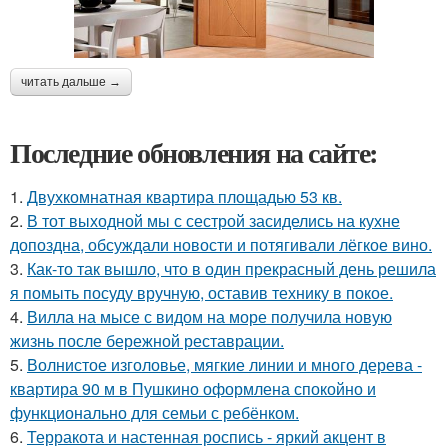
читать дальше →
Последние обновления на сайте:
1.
Двухкомнатная квартира площадью 53 кв.
2.
В тот выходной мы с сестрой засиделись на кухне
допоздна, обсуждали новости и потягивали лёгкое вино.
3.
Как-то так вышло, что в один прекрасный день решила
я помыть посуду вручную, оставив технику в покое.
4.
Вилла на мысе с видом на море получила новую
жизнь после бережной реставрации.
5.
Волнистое изголовье, мягкие линии и много дерева -
квартира 90 м в Пушкино оформлена спокойно и
функционально для семьи с ребёнком.
6.
Терракота и настенная роспись - яркий акцент в