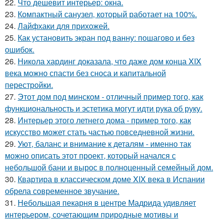
22.
Что дешевит интерьер: окна.
23.
Компактный санузел, который работает на 100%.
24.
Лайфхаки для прихожей.
25.
Как установить экран под ванну: пошагово и без
ошибок.
26.
Никола хардинг доказала, что даже дом конца XIX
века можно спасти без сноса и капитальной
перестройки.
27.
Этот дом под минском - отличный пример того, как
функциональность и эстетика могут идти рука об руку.
28.
Интерьер этого летнего дома - пример того, как
искусство может стать частью повседневной жизни.
29.
Уют, баланс и внимание к деталям - именно так
можно описать этот проект, который начался с
небольшой бани и вырос в полноценный семейный дом.
30.
Квартира в классическом доме XIX века в Испании
обрела современное звучание.
31.
Небольшая пекарня в центре Мадрида удивляет
интерьером, сочетающим природные мотивы и