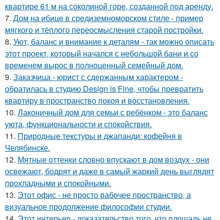
квартире 61 м на соколиной горе, созданной под аренду.
7.
Дом на ибице в средиземноморском стиле - пример
мягкого и тёплого переосмысления старой постройки.
8.
Уют, баланс и внимание к деталям - так можно описать
этот проект, который начался с небольшой бани и со
временем вырос в полноценный семейный дом.
9.
Заказчица - юрист с сдержанным характером -
обратилась в студию Design is Fine, чтобы превратить
квартиру в пространство покоя и восстановления.
10.
Лаконичный дом для семьи с ребёнком - это баланс
уюта, функциональности и спокойствия.
11.
Природные текстуры и джапанди: кофейня в
Челябинске.
12.
Мятные оттенки словно впускают в дом воздух - они
освежают, бодрят и даже в самый жаркий день выглядят
прохладными и спокойными.
13.
Этот офис - не просто рабочее пространство, а
визуальное продолжение философии студии.
14.
Этот интерьер - доказательство того, что площадь не