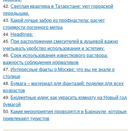
42.
Светлая квартира в Татарстане: уют городской
передышки.
43.
Какой лучше забор из профнастила: расчет
стоимости погонного метра
44.
Headlines:
45.
При расположении смесителей в душевой важно
учитывать удобство использования и эстетику.
46.
Срок использования известкового раствора:
важность соблюдения нормативов
47.
Интересные факты о Москве: что вы не знали о
столице
48.
Бумага – материал для фантазий: поделки для всех
возрастов
49.
Бюджетные идеи: как украсить комнату на Новый год
бумагой
50.
Какие мероприятия проводятся в Барнауле, которые
привлекают туристов