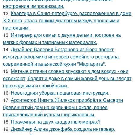
настроения импровизации.
12.
Квартира в Санкт-петербурге, расположенная в доме
XIX века, стала тонким диалогом между прошлым и
настоящим.
13.
Интерьер для семьи с двумя детьми построен на
мягких формах и тактильных материалах.
14.
Дизайнер Валерия Богданова из бюро проект
культура оформила интерьер семейного ресторана
современной итальянской кухни "Маргарита".
15.
Мятные оттенки словно впускают в дом воздух - они
освежают, бодрят и даже в самый жаркий день выглядят
прохладными и спокойными.
16.
Новогодняя уборка: пошаговая инструкция.
17.
Архитектор Никита Жиляков приобрёл в Сысерти
бревенчатый дом на кирпичном цоколе, ранее
принадлежавший купцам ширыкаловым.
18.
Прачечная на двух квадратных метрах?
19.
Дизайнер Алина джонфаба создала интерьер,