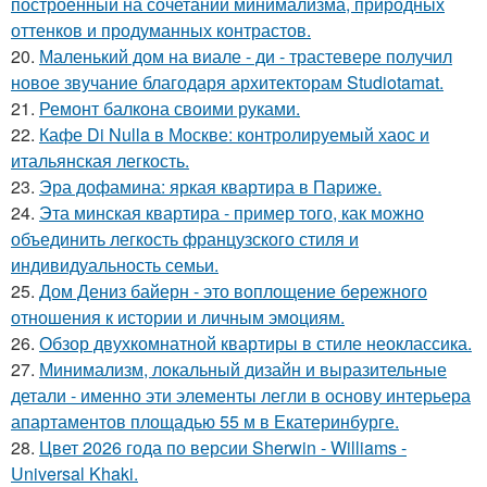
построенный на сочетании минимализма, природных
оттенков и продуманных контрастов.
20.
Маленький дом на виале - ди - трастевере получил
новое звучание благодаря архитекторам Studiotamat.
21.
Ремонт балкона своими руками.
22.
Кафе Di Nulla в Москве: контролируемый хаос и
итальянская легкость.
23.
Эра дофамина: яркая квартира в Париже.
24.
Эта минская квартира - пример того, как можно
объединить легкость французского стиля и
индивидуальность семьи.
25.
Дом Дениз байерн - это воплощение бережного
отношения к истории и личным эмоциям.
26.
Обзор двухкомнатной квартиры в стиле неоклассика.
27.
Минимализм, локальный дизайн и выразительные
детали - именно эти элементы легли в основу интерьера
апартаментов площадью 55 м в Екатеринбурге.
28.
Цвет 2026 года по версии Sherwin - Williams -
Universal Khaki.