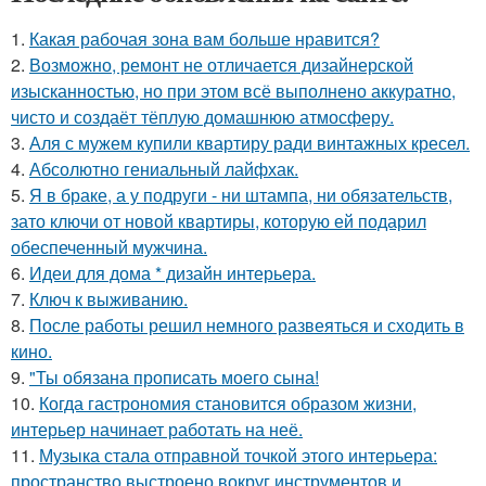
1.
Какая рабочая зона вам больше нравится?
2.
Возможно, ремонт не отличается дизайнерской
изысканностью, но при этом всё выполнено аккуратно,
чисто и создаёт тёплую домашнюю атмосферу.
3.
Аля с мужем купили квартиру ради винтажных кресел.
4.
Абсолютно гениальный лайфхак.
5.
Я в браке, а у подруги - ни штампа, ни обязательств,
зато ключи от новой квартиры, которую ей подарил
обеспеченный мужчина.
6.
Идеи для дома * дизайн интерьера.
7.
Ключ к выживанию.
8.
После работы решил немного развеяться и сходить в
кино.
9.
"Ты обязана прописать моего сына!
10.
Когда гастрономия становится образом жизни,
интерьер начинает работать на неё.
11.
Музыка стала отправной точкой этого интерьера:
пространство выстроено вокруг инструментов и