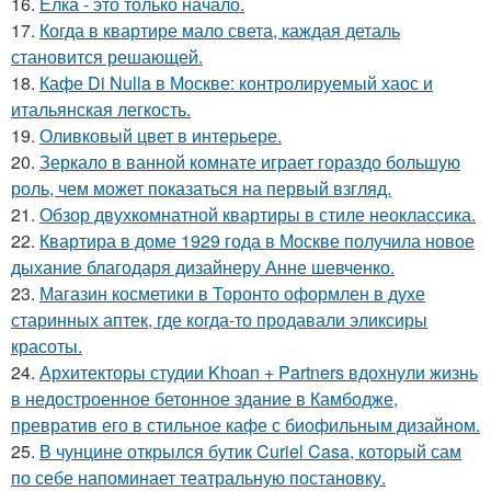
16.
Ёлка - это только начало.
17.
Когда в квартире мало света, каждая деталь
становится решающей.
18.
Кафе Di Nulla в Москве: контролируемый хаос и
итальянская легкость.
19.
Оливковый цвет в интерьере.
20.
Зеркало в ванной комнате играет гораздо большую
роль, чем может показаться на первый взгляд.
21.
Обзор двухкомнатной квартиры в стиле неоклассика.
22.
Квартира в доме 1929 года в Москве получила новое
дыхание благодаря дизайнеру Анне шевченко.
23.
Магазин косметики в Торонто оформлен в духе
старинных аптек, где когда-то продавали эликсиры
красоты.
24.
Архитекторы студии Khoan + Partners вдохнули жизнь
в недостроенное бетонное здание в Камбодже,
превратив его в стильное кафе с биофильным дизайном.
25.
В чунцине открылся бутик Curiel Casa, который сам
по себе напоминает театральную постановку.