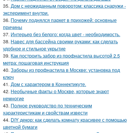
35.
Дом с неожиданным поворотом: классика снаружи -
эксперимент внутри.
36.
Почему поднялся паркет в прихожей: основные
причины
37.
Интерьер без белого: когда цвет - необходимость.
38.
Навес для бассейна своими руками: как сделать
удобное и стильное укрытие
39.
Как построить забор из профнастила высотой 2.5
метра: пошаговая инструкция
40.
Заборы из профнастила в Москве: установка под
ключ
41.
Дом с характером в Коннектикуте.
42.
Необычные факты о Москве, которые знают
немногие
43.
Полное руководство по техническим
характеристикам и свойствам извести
44.
DIY декор: как сделать комнату красивее с помощью
цветной бумаги