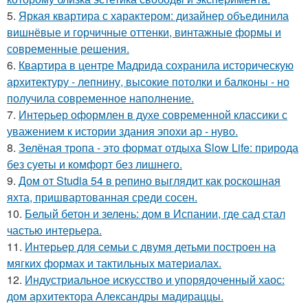
5.
Яркая квартира с характером: дизайнер объединила
вишнёвые и горчичные оттенки, винтажные формы и
современные решения.
6.
Квартира в центре Мадрида сохранила историческую
архитектуру - лепнину, высокие потолки и балконы - но
получила современное наполнение.
7.
Интерьер оформлен в духе современной классики с
уважением к истории здания эпохи ар - нуво.
8.
Зелёная тропа - это формат отдыха Slow Life: природа
без суеты и комфорт без лишнего.
9.
Дом от Studia 54 в репино выглядит как роскошная
яхта, пришвартованная среди сосен.
10.
Белый бетон и зелень: дом в Испании, где сад стал
частью интерьера.
11.
Интерьер для семьи с двумя детьми построен на
мягких формах и тактильных материалах.
12.
Индустриальное искусство и упорядоченный хаос:
дом архитектора Александры мадираццы.