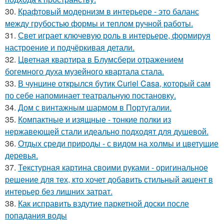
30.
Крафтовый модернизм в интерьере - это баланс
между грубостью формы и теплом ручной работы.
31.
Свет играет ключевую роль в интерьере, формируя
настроение и подчёркивая детали.
32.
Цветная квартира в Блумсбери отражением
богемного духа музейного квартала стала.
33.
В чунцине открылся бутик Curiel Casa, который сам
по себе напоминает театральную постановку.
34.
Дом с винтажным шармом в Португалии.
35.
Компактные и изящные - тонкие полки из
нержавеющей стали идеально подходят для душевой.
36.
Отдых среди природы - с видом на холмы и цветущие
деревья.
37.
Текстурная картина своими руками - оригинальное
решение для тех, кто хочет добавить стильный акцент в
интерьер без лишних затрат.
38.
Как исправить вздутие паркетной доски после
попадания воды