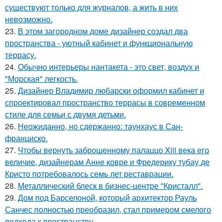
существуют только для журналов, а жить в них
невозможно.
23.
В этом загородном доме дизайнер создал два
пространства - уютный кабинет и функциональную
террасу.
24.
Обычно интерьеры нантакета - это свет, воздух и
"Морская" легкость.
25.
Дизайнер Владимир любарски оформил кабинет и
спроектировал пространство террасы в современном
стиле для семьи с двумя детьми.
26.
Неожиданно, но сдержанно: таунхаус в Сан-
франциско.
27.
Чтобы вернуть заброшенному палаццо Xiii века его
величие, дизайнерам Анне ковре и Фредерику тубау де
Кристо потребовалось семь лет реставрации.
28.
Металлический блеск в бизнес-центре "Кристалл".
29.
Дом под Барселоной, который архитектор Рауль
Санчес полностью преобразил, стал примером смелого
подхода к пространству.