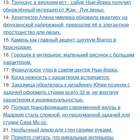
13.
Таунхаус в верхнем ист - сайде Нью-йорка получил
обновлённый интерьер от Жан - Луи деньо.
14.
Архитектор Алена чмелева обновила квартиру на
фрунзенской набережной, превратив её в элегантное
пространство для двоих.
15.
Камень как главный акцент: шоурум Blanco в
Краснодаре.
16.
Горошек в интерьере: маленький рисунок с большим
характером.
17.
Французское утро в самом центре Нью-йорка.
18.
Когда нежность с характером встречается.
19.
Заказчица обратилась к дизайнеру Юлии поздняк с
задачей оформить студию всего 32 м, не жертвуя
характером и индивидуальностью.
20.
Полная трансформация современной виллы в
Мадриде стала сложной, но продуманной задачей для
студии Casa Mu oz.
21.
Необычный декор для стен своими руками.
22.
Принято считать, что идеальные интерьеры