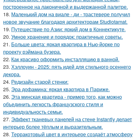
построенное на лаконичной и выдержанной палитре.
18.
Маленький дом на виале - ди - трастевере получил
новое звучание благодаря архитекторам Studiotamat.
19.
Путешествие по Азии: яркий дом в Коннектикуте.
20.
Умное хранение и порядок: практичные советы.
21.
Больше цвета: яркая квартира в Нью-йорке по
проекту рэймана бузера.
22.
Как красиво оформить инсталляцию в ванной.
23.
Хэллоуин - 2025: пять идей для стильного осеннего
декора.
24.
Редизайн старой стенки:
25.
Эра дофамина: яркая квартира в Париже.
26.
Эта минская квартира - пример того, как можно
объединить легкость французского стиля и
индивидуальность семьи.
27.
Эффект тканевых панелей на стене Instantly делает
интерьер более тёплым и выразительным.
28.
Терракотовый цвет в интерьере создаёт атмосферу