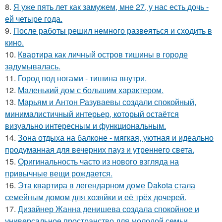
8.
Я уже пять лет как замужем, мне 27, у нас есть дочь -
ей четыре года.
9.
После работы решил немного развеяться и сходить в
кино.
10.
Квартира как личный остров тишины в городе
задумывалась.
11.
Город под ногами - тишина внутри.
12.
Маленький дом с большим характером.
13.
Марьям и Антон Разуваевы создали спокойный,
минималистичный интерьер, который остаётся
визуально интересным и функциональным.
14.
Зона отдыха на балконе - мягкая, уютная и идеально
продуманная для вечерних пауз и утреннего света.
15.
Оригинальность часто из нового взгляда на
привычные вещи рождается.
16.
Эта квартира в легендарном доме Dakota стала
семейным домом для хозяйки и её трёх дочерей.
17.
Дизайнер Жанна денишева создала спокойное и
универсальное пространство для молодой семьи,